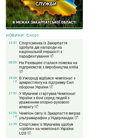
НОВИНИ: Спорт
13:37
Спортсменка із Закарпаття
здобула дві нагороди на
національній першості з
парафехтування
09:05
На Рахівщині сталася пожежа на
підприємстві з виробництва хліба
18:06
В Ужгороді відбувся чемпіонат з
/ 2
армрестлінгу на підтримку Сил
оборони України
17:01
У Мукачеві стартував Чемпіонат
України з бочі серед людей з
ураженням опорно-рухового
апарату
12:58
Чемпіон світу із Закарпаття виграв
/ 4
ультрамарафон у Нідерландах
12:35
Спортсмен із Мукачева здобув
«срібло» на чемпіонаті України
U20