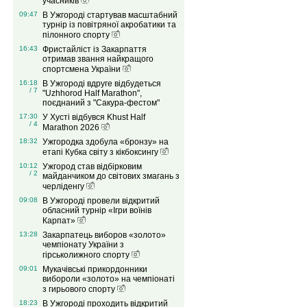
учасників
09:47
В Ужгороді стартував масштабний
турнір із повітряної акробатики та
пілонного спорту
16:43
Фристайліст із Закарпаття
отримав звання найкращого
спортсмена України
16:18
В Ужгороді вдруге відбудеться
/ 7
"Uzhhorod Half Marathon",
поєднаний з "Сакура-фестом"
17:30
У Хусті відбувся Khust Half
/ 4
Marathon 2026
18:32
Ужгородка здобула «бронзу» на
етапі Кубка світу з кікбоксингу
10:12
Ужгород став відбірковим
/ 2
майданчиком до світових змагань з
черліденгу
09:08
В Ужгороді провели відкритий
обласний турнір «Ігри воїнів
Карпат»
13:28
Закарпатець виборов «золото»
чемпіонату України з
гірськолижного спорту
09:01
Мукачівські прикордонники
вибороли «золото» на чемпіонаті
з гирьового спорту
18:23
В Ужгороді проходить відкритий