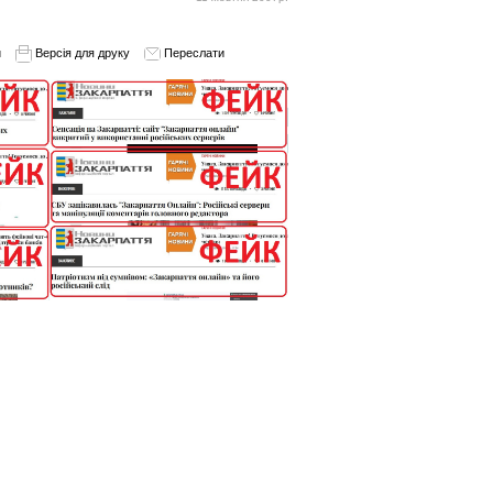
и
Версія для друку
Переслати