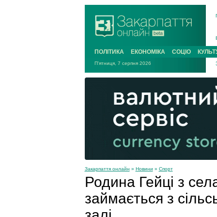
ПОЛІТИКА
ЕКОНОМІКА
СОЦІО
КУЛЬТ
П'ятниця, 7 серпня 2026
Закарпаття онлайн
»
Новини
»
Спорт
Родина Гейці з сел
займається з сільс
залі