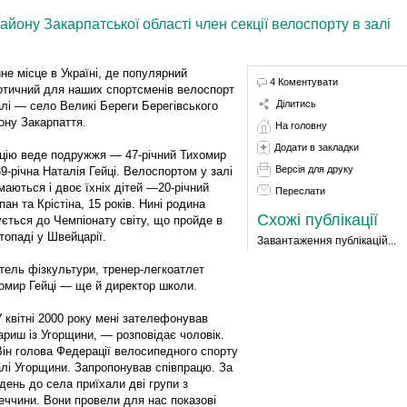
айону Закарпатської області член секції велоспорту в залі
не місце в Україні, де популярний
4 Коментувати
отичний для наших спортсменів велоспорт
Ділитись
алі — село Великі Береги Берегівського
ону Закарпаття.
На головну
Додати в закладки
цію веде подружжя — 47-річний Тихомир
Версія для друку
39-річна Наталія Гейці. Велоспортом у залі
маються і двоє їхніх дітей —20-річний
Переслати
пан та Крістіна, 15 років. Нині родина
Схожі публікації
ується до Чемпіонату світу, що пройде в
топаді у Швейцарії.
Завантаження публікацій...
тель фізкультури, тренер-легкоатлет
омир Гейці — ще й директор школи.
 квітні 2000 року мені зателефонував
ариш із Угорщини, — розповідає чоловік.
ін голова Федерації велосипедного спорту
алі Угорщини. Запропонував співпрацю. За
день до села приїхали дві групи з
еччини. Вони провели для нас показові