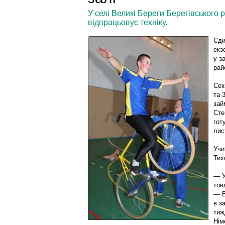
У селі Великі Береги Берегівського р
відпрацьовує техніку.
Єди
екз
у з
рай
Сек
та 
зай
Сте
гот
лис
Учи
Тих
— У
тов
— В
в з
тиж
Нім