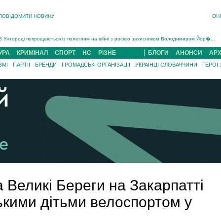
ПОВІДОМИТИ НОВИНУ
ОН
Інструктора районного ТЦК на Закарпатті судитимуть за обвинуваченням у катув...
В Ужгороді попрощаються із полеглим на війні з росією захисником Володимиром Йор�...
В Ужгороді 5 серпня попрощаються із захисником Богданом Югасом, який два роки �...
УРА
КРИМІНАЛ
СПОРТ
НС
РІЗНЕ
БЛОГИ
АНОНСИ
АРХ
Підтвердили загибель захисника із Нанкова на Хустщині Юліана Гербея (ФОТО)[/gree...
ЗМІ
ПАРТІЇ
БРЕНДИ
ГРОМАДСЬКІ ОРГАНІЗАЦІЇ
УКРАЇНЦІ СЛОВАЧЧИНИ
ГЕРОЇ
На війні з рф поліг військовий з Виноградова Ігнат Роздяловський (ФОТО)...
На Хустщині внаслідок ДТП за участі трьох авто постраждали 13 людей (ФОТО)...
Інструктора районного ТЦК на Закарпатті судитимуть за обвинувачен...
а Великі Береги на Закарпатті
ькими дітьми велоспортом у