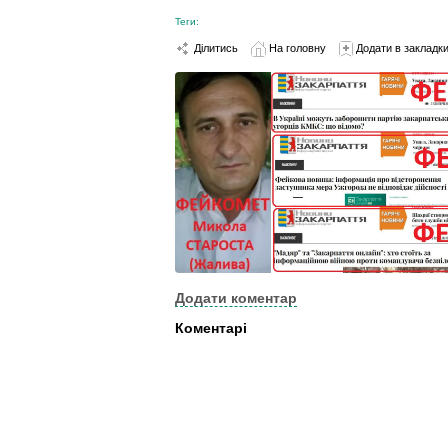
Теги:
Ділитись
На головну
Додати в закладк
Додати коментар
Коментарі