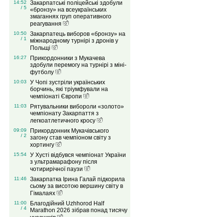
14:52
Закарпатські поліцейські здобули
/ 5
«бронзу» на всеукраїнських
змаганнях груп оперативного
реагування
10:50
Закарпатець виборов «бронзу» на
/ 1
міжнародному турнірі з дронів у
Польщі
16:27
Прикордонники з Мукачева
здобули перемогу на турнірі з міні-
футболу
10:03
У Чопі зустріли українських
борчинь, які тріумфували на
чемпіонаті Європи
11:03
Рятувальники вибороли «золото»
чемпіонату Закарпаття з
легкоатлетичного кросу
09:09
Прикордонник Мукачівського
/ 2
загону став чемпіоном світу з
хортингу
15:54
У Хусті відбувся чемпіонат України
з ультрамарафону після
чотирирічної паузи
11:46
Закарпатка Ірина Галай підкорила
сьому за висотою вершину світу в
Гімалаях
11:00
Благодійний Uzhhorod Half
/ 4
Marathon 2026 зібрав понад тисячу