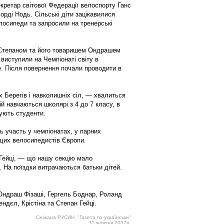
екретар світової Федерації велоспорту Ганс
орді Нодь. Сільські діти зацікавилися
лосипеди та запросили на тренерські
м Степаном та його товаришем Ондрашем
 виступили на Чемпіонаті світу в
е. Після повернення почали проводити в
х Берегів і навколишніх сіл, — хвалиться
 навчаються школярі з 4 до 7 класу, в
дують студенти.
 участь у чемпіонатах, у парних
щих велосипедистів Європи.
ейці, — що нашу секцію мало
. На поїздки витрачаються батьки дітей.
Ондраш Фізаші, Гергель Боднар, Роланд
ендєл, Крістіна та Степан Гейці.
Сніжана РУСИН, "Газета по-українськи"
11 жовтня 2007р.