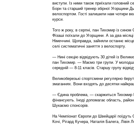
виступи. Із ними також приїхали головний с
Борн та старший тренер збірної Угорщини Дь
велоспортом. Гості залишили нам чотири ве
курси.
Того ж року, в серпні, пан Тихомир із сино
Фізаші поїхали до Угорщини. А за два місяці
Німеччині. Щоправда, зайняли останнє місц
селі систематичні заняття з велоспорту.
— Нині секцію відвідують 30 дітей із Велики
пан Тихомир. — Маємо три групи. У молодшій
середній — 8-11 класів. Старшу групу відві
Великоберезькі спортсмени регулярно беруть
змаганнях. Вони входять до десятки найкра
— Єдина проблема, — скаржиться Тихомир Г
фінансують. Іноді допомагає область, район
Шукаємо спонсорів.
На Чемпіонат Європи до Швейцарії поїдуть 
Кочі, Рігард Кучера, Наталія Балега, Лівія Л