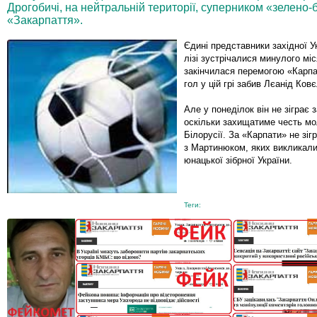
Дрогобичі, на нейтральній території, суперником «зелено-
«Закарпаття».
Єдині представники західної У
лізі зустрічалися минулого міс
закінчилася перемогою «Карпа
гол у цій грі забив Лєанід Ковє
Але у понеділок він не зіграє 
оскільки захищатиме честь мол
Білорусії. За «Карпати» не зіг
з Мартинюком, яких викликали
юнацької зібрної України.
Теги: