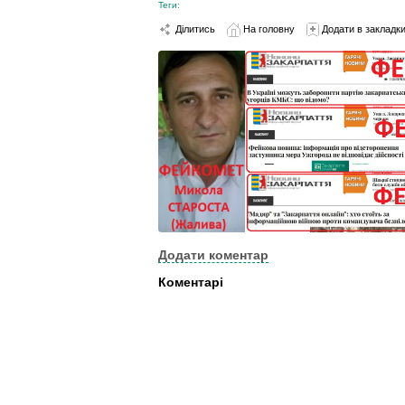
Теги:
Ділитись
На головну
Додати в закладк
Додати коментар
Коментарі