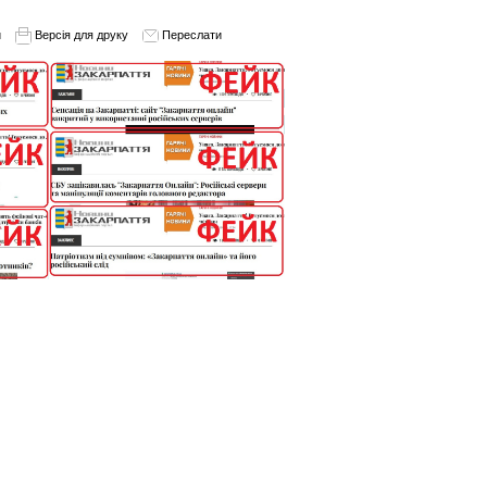
и
Версія для друку
Переслати