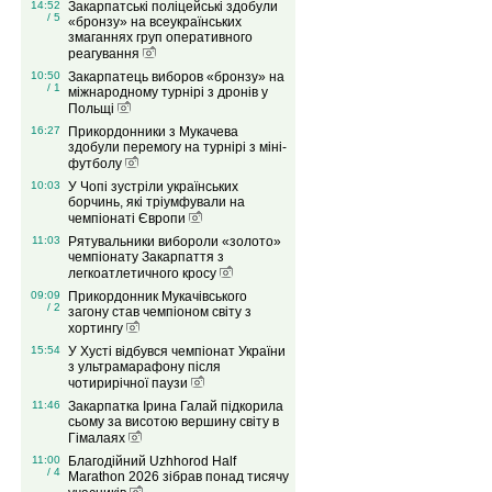
14:52
Закарпатські поліцейські здобули
/ 5
«бронзу» на всеукраїнських
змаганнях груп оперативного
реагування
10:50
Закарпатець виборов «бронзу» на
/ 1
міжнародному турнірі з дронів у
Польщі
16:27
Прикордонники з Мукачева
здобули перемогу на турнірі з міні-
футболу
10:03
У Чопі зустріли українських
борчинь, які тріумфували на
чемпіонаті Європи
11:03
Рятувальники вибороли «золото»
чемпіонату Закарпаття з
легкоатлетичного кросу
09:09
Прикордонник Мукачівського
/ 2
загону став чемпіоном світу з
хортингу
15:54
У Хусті відбувся чемпіонат України
з ультрамарафону після
чотирирічної паузи
11:46
Закарпатка Ірина Галай підкорила
сьому за висотою вершину світу в
Гімалаях
11:00
Благодійний Uzhhorod Half
/ 4
Marathon 2026 зібрав понад тисячу