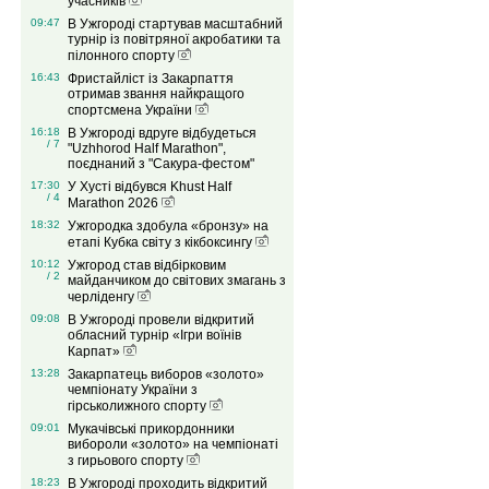
учасників
09:47
В Ужгороді стартував масштабний
турнір із повітряної акробатики та
пілонного спорту
16:43
Фристайліст із Закарпаття
отримав звання найкращого
спортсмена України
16:18
В Ужгороді вдруге відбудеться
/ 7
"Uzhhorod Half Marathon",
поєднаний з "Сакура-фестом"
17:30
У Хусті відбувся Khust Half
/ 4
Marathon 2026
18:32
Ужгородка здобула «бронзу» на
етапі Кубка світу з кікбоксингу
10:12
Ужгород став відбірковим
/ 2
майданчиком до світових змагань з
черліденгу
09:08
В Ужгороді провели відкритий
обласний турнір «Ігри воїнів
Карпат»
13:28
Закарпатець виборов «золото»
чемпіонату України з
гірськолижного спорту
09:01
Мукачівські прикордонники
вибороли «золото» на чемпіонаті
з гирьового спорту
18:23
В Ужгороді проходить відкритий