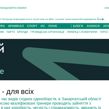
ПОВІДОМИТИ НОВИНУ
ОН
Інструктора районного ТЦК на Закарпатті судитимуть за обвинуваченням у катув...
В Ужгороді попрощаються із полеглим на війні з росією захисником Володимиром Йор�...
В Ужгороді 5 серпня попрощаються із захисником Богданом Югасом, який два роки �...
УРА
КРИМІНАЛ
СПОРТ
НС
РІЗНЕ
БЛОГИ
АНОНСИ
АРХ
Підтвердили загибель захисника із Нанкова на Хустщині Юліана Гербея (ФОТО)[/gree...
ЗМІ
ПАРТІЇ
БРЕНДИ
ГРОМАДСЬКІ ОРГАНІЗАЦІЇ
УКРАЇНЦІ СЛОВАЧЧИНИ
ГЕРОЇ
На війні з рф поліг військовий з Виноградова Ігнат Роздяловський (ФОТО)...
На Хустщині внаслідок ДТП за участі трьох авто постраждали 13 людей (ФОТО)...
Інструктора районного ТЦК на Закарпатті судитимуть за обвинувачен...
- для всіх
 час видів східних єдиноборств, в Закарпатській області
 високо кваліфіковані тренери проводять зайняття з
 них хоробрість, чесність і справедливість, зміцнють їх