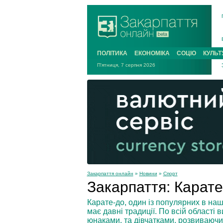
ПОЛІТИКА
ЕКОНОМІКА
СОЦІО
КУЛЬТ
П'ятниця, 7 серпня 2026
Закарпаття онлайн
»
Новини
»
Спорт
Закарпаття: Карате 
Карате-до, один із популярних в наш
має давні традиції. По всій області
юнаками, та дівчатками, розвиваючи в