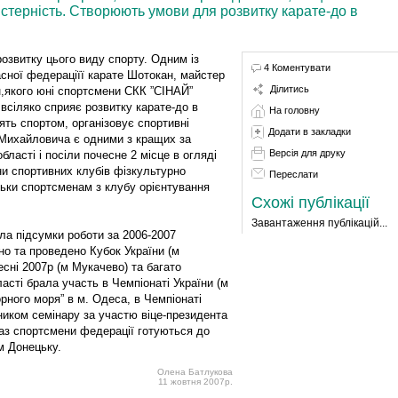
стерність. Створюють умови для розвитку карате-до в
розвитку цього виду спорту. Одним із
4 Коментувати
сної федераціїї карате Шотокан, майстер
Ділитись
,якого юні спортсмени СКК ”СІНАЙ”
всіляко сприяє розвитку карате-до в
На головну
ять спортом, організовує спортивні
Додати в закладки
 Михайловича є одними з кращих за
Версія для друку
бласті і посіли почесне 2 місце в огляді
ни спортивних клубів фізкультурно
Переслати
льки спортсменам з клубу орієнтування
Схожі публікації
Завантаження публікацій...
ла підсумки роботи за 2006-2007
но та проведено Кубок України (м
есні 2007р (м Мукачево) та багато
ласті брала участь в Чемпіонаті України (м
рного моря” в м. Одеса, в Чемпіонаті
ником семінару за участю віце-президента
араз спортсмени федерації готуються до
 м Донецьку.
Олена Батлукова
11 жовтня 2007р.