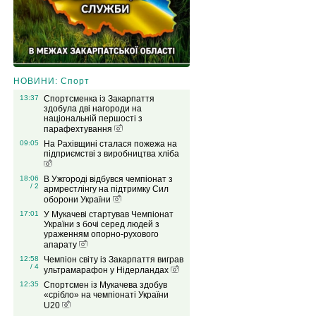
НОВИНИ: Спорт
13:37
Спортсменка із Закарпаття
здобула дві нагороди на
національній першості з
парафехтування
09:05
На Рахівщині сталася пожежа на
підприємстві з виробництва хліба
18:06
В Ужгороді відбувся чемпіонат з
/ 2
армрестлінгу на підтримку Сил
оборони України
17:01
У Мукачеві стартував Чемпіонат
України з бочі серед людей з
ураженням опорно-рухового
апарату
12:58
Чемпіон світу із Закарпаття виграв
/ 4
ультрамарафон у Нідерландах
12:35
Спортсмен із Мукачева здобув
«срібло» на чемпіонаті України
U20