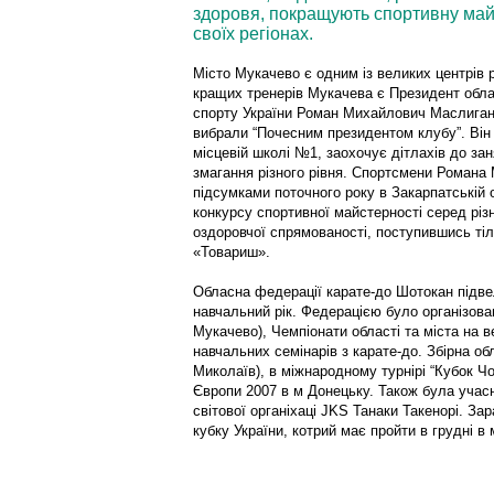
здоровя, покращують спортивну май
своїх регіонах.
Місто Мукачево є одним із великих центрів 
кращих тренерів Мукачева є Президент обла
спорту України Роман Михайлович Маслиган
вибрали “Почесним президентом клубу”. Він 
місцевій школі №1, заохочує дітлахів до зан
змагання різного рівня. Спортсмени Романа
підсумками поточного року в Закарпатській о
конкурсу спортивної майстерності серед різ
оздоровчої спрямованості, поступившись ті
«Товариш».
Обласна федерації карате-до Шотокан підве
навчальний рік. Федерацією було організова
Мукачево), Чемпіонати області та міста на в
навчальних семінарів з карате-до. Збірна об
Миколаїв), в міжнародному турнірі “Кубок Чо
Європи 2007 в м Донецьку. Також була учас
світової органіхаці JKS Танаки Такенорі. З
кубку України, котрий має пройти в грудні в