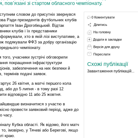
, пов’язані зі стартом обласного чемпіонату.
вступним словом до присутніх звернувся
0 Коментувати
ова Ради президентів футбольних клубів
Ділитись
арпаття Іван Дрогобецький. Відтак
івники клубів і їх представники
На головну
нформували, хто в якій лізі виступатиме, а
Додати в закладки
ож подякували ФФЗ за добру організацію
Версія для друку
ереднього чемпіонату.
Переслати
м того, учасники зустрічі обговорили
ання покращення інфраструктури
Схожі публікації
діонів, забезпечення на них безпеки й
Завантаження публікацій...
 термінів подачі заявок.
ртує 26 квітня, а матчі першого кола
д, або до 5 липня - в тому разі 12
шити відповідно 11 або 25 жовтня.
найшвидше визначитися з участю в
кісно провести заявковий період, адже до
о часу.
налу Кубка області. Як відомо, його матч
то, імовірно, у Тячеві або Берегові, якщо
ті краю.