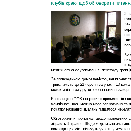
клубів краю, щоб обговорити питання
Зі 
гол
Зак
кер
поі
так
поп
Крі
пит
ста
медичного обслуговування, переходу гравців,
За попередньою домовленістю, чемпіонат ста
триватимуть до 21 червня за участі 10 коман
колективів. Ігри другого кола повинні завер
Керівництво ФФЗ попросило президентів як
чемпіонаті, щоб можна було оперативно та я
початку названих змагань лишилося небагат
Обговорили й пропозиції щодо проведення фі
зіграють 9 травня. Щодо ж до місця змагань, 
команди цих міст візьмуть участь у чемпіона