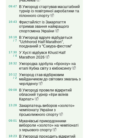
учасників
09:47
В Ужгороді стартував масштабний
турнір із повітряної акробатики та
пілонного спорту
16:43
Фристайліст із Закарпаття
отримав звання найкращого
спортсмена України
16:18
В Ужгороді вдруге відбудеться
/ 7
"Uzhhorod Half Marathon",
поєднаний з "Сакура-фестом"
17:30
У Хусті відбувся Khust Half
/ 4
Marathon 2026
18:32
Ужгородка здобула «бронзу» на
етапі Кубка світу з кікбоксингу
10:12
Ужгород став відбірковим
/ 2
майданчиком до світових змагань з
черліденгу
09:08
В Ужгороді провели відкритий
обласний турнір «Ігри воїнів
Карпат»
13:28
Закарпатець виборов «золото»
чемпіонату України з
гірськолижного спорту
09:01
Мукачівські прикордонники
вибороли «золото» на чемпіонаті
з гирьового спорту
18:23
В Ужгороді проходить відкритий