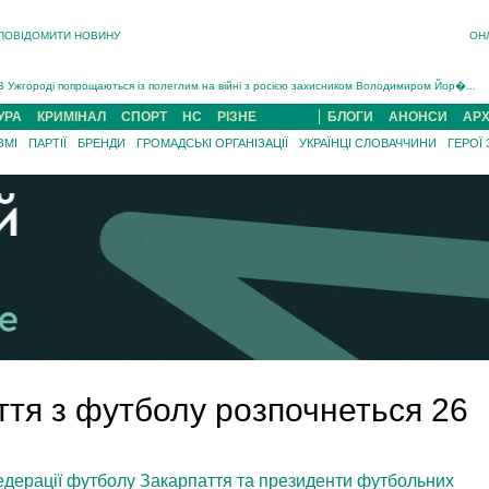
ПОВІДОМИТИ НОВИНУ
ОН
Інструктора районного ТЦК на Закарпатті судитимуть за обвинуваченням у катув...
В Ужгороді попрощаються із полеглим на війні з росією захисником Володимиром Йор�...
В Ужгороді 5 серпня попрощаються із захисником Богданом Югасом, який два роки �...
УРА
КРИМІНАЛ
СПОРТ
НС
РІЗНЕ
БЛОГИ
АНОНСИ
АРХ
Підтвердили загибель захисника із Нанкова на Хустщині Юліана Гербея (ФОТО)[/gree...
ЗМІ
ПАРТІЇ
БРЕНДИ
ГРОМАДСЬКІ ОРГАНІЗАЦІЇ
УКРАЇНЦІ СЛОВАЧЧИНИ
ГЕРОЇ
На війні з рф поліг військовий з Виноградова Ігнат Роздяловський (ФОТО)...
На Хустщині внаслідок ДТП за участі трьох авто постраждали 13 людей (ФОТО)...
Інструктора районного ТЦК на Закарпатті судитимуть за обвинувачен...
ття з футболу розпочнеться 26
едерації футболу Закарпаття та президенти футбольних