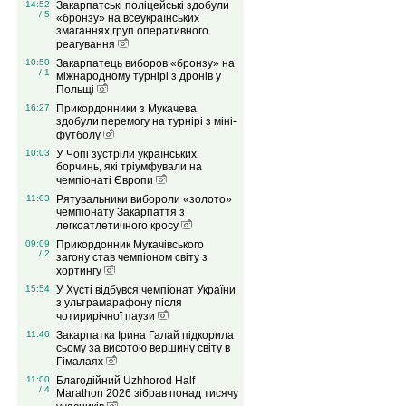
14:52
Закарпатські поліцейські здобули
/ 5
«бронзу» на всеукраїнських
змаганнях груп оперативного
реагування
10:50
Закарпатець виборов «бронзу» на
/ 1
міжнародному турнірі з дронів у
Польщі
16:27
Прикордонники з Мукачева
здобули перемогу на турнірі з міні-
футболу
10:03
У Чопі зустріли українських
борчинь, які тріумфували на
чемпіонаті Європи
11:03
Рятувальники вибороли «золото»
чемпіонату Закарпаття з
легкоатлетичного кросу
09:09
Прикордонник Мукачівського
/ 2
загону став чемпіоном світу з
хортингу
15:54
У Хусті відбувся чемпіонат України
з ультрамарафону після
чотирирічної паузи
11:46
Закарпатка Ірина Галай підкорила
сьому за висотою вершину світу в
Гімалаях
11:00
Благодійний Uzhhorod Half
/ 4
Marathon 2026 зібрав понад тисячу