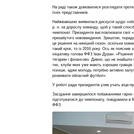
На раді також домовилися розглядати проте
їхніх представників.
Найжвавішою виявилася дискусія щодо «обов
р. н. за дорослу команду, щоб у такий спос
чемпіонат. Президенти висловлювали свої «
призабутого нововведення. Зрештою, поради
це рішення на нинішній сезон, оскільки кома
такий крок, то із 2016 року. Ось як поясни
ініціативу голова ФФЗ Іван Дуран: «Рішення 
тягарем і фінансово. Дивно, що не знайшло 
тих, клуби яких уже мають хороших гравців 
пізніше, адже молодь потрібно активно залуч
розвивати обласний футбол».
У роботі ради президентів узяв учать віце-
Засідання завершилося побажаннями гарно з
підготуватися до чемпіонату, повідомили в Ко
ФФЗ.