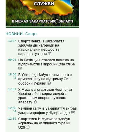
НОВИНИ: Спорт
13:37
Спортсменка із Закарпаття
здобула дві нагороди на
національній першості з
парафехтування
09:05
На Рахівщині сталася пожежа на
підприємстві з виробництва хліба
18:06
В Ужгороді відбувся чемпіонат з
/ 2
армрестлінгу на підтримку Сил
оборони України
17:01
У Мукачеві стартував Чемпіонат
України з бочі серед людей з
ураженням опорно-рухового
апарату
12:58
Чемпіон світу із Закарпаття виграв
/ 4
ультрамарафон у Нідерландах
12:35
Спортсмен із Мукачева здобув
«срібло» на чемпіонаті України
U20