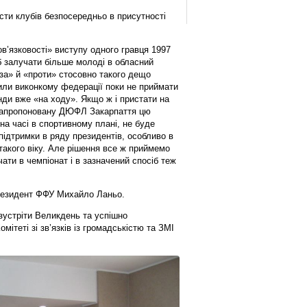
сти клубів безпосередньо в присутності
’язковості» виступу одного гравця 1997
іб залучати більше молоді в обласний
за» й «проти» стосовно такого дещо
ли виконкому федерації поки не приймати
нди вже «на ходу». Якщо ж і пристати на
в запропоновану ДЮФЛ Закарпаття цю
на часі в спортивному плані, не буде
підтримки в ряду президентів, особливо в
такого віку. Але рішення все ж приймемо
ати в чемпіонат і в зазначений спосіб теж
президент ФФУ Михайло Ланьо.
устріти Великдень та успішно
мітеті зі зв’язків із громадськістю та ЗМІ