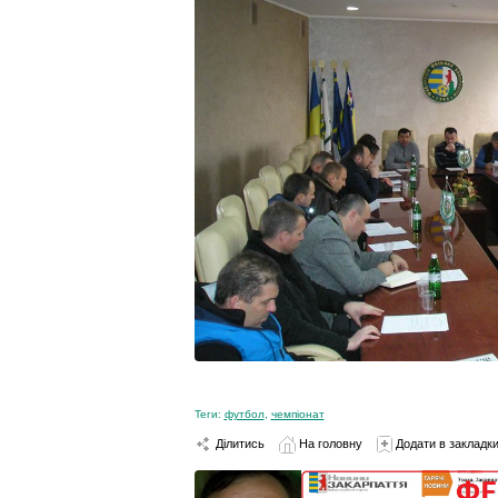
Теги:
футбол
,
чемпіонат
Ділитись
На головну
Додати в закладк