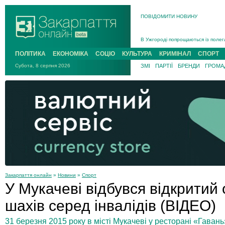
ПОВІДОМИТИ НОВИНУ
Інструктора районного ТЦК на Зак
В Ужгороді попрощаються із полег
В Ужгороді 5 серпня попрощаються
ПОЛІТИКА
ЕКОНОМІКА
СОЦІО
КУЛЬТУРА
КРИМІНАЛ
СПОРТ
Підтвердили загибель захисника і
Субота, 8 серпня 2026
ЗМІ
ПАРТІЇ
БРЕНДИ
ГРОМАД
На війні з рф поліг військовий з 
На Хустщині внаслідок ДТП за уча
Інструктора районного ТЦК на Зак
Закарпаття онлайн
»
Новини
»
Спорт
У Мукачеві відбувся відкритий 
шахів серед інвалідів (ВІДЕО)
31 березня 2015 року в місті Мукачеві у ресторані «Гавань