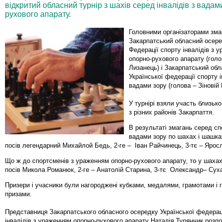
відкритий обласний турнір з шахів серед інвалідів з вада
рухового апарату.
Головними організаторами зма
Закарпатський обласний осере
Федерації спорту інвалідів з 
опорно-рухового апарату (гол
Лизанець) і Закарпатський об
Української федерації спорту і
вадами зору (голова – Зіновій
У турнірі взяли участь близьк
з різних районів Закарпаття.
В результаті змагань серед сп
вадами зору по шахах і шашка
посів легендарний Михайлой Бедь, 2-ге – Іван Райчинець, 3-тє – Ярос
Що ж до спортсменів з ураженням опорно-рухового апарату, то у шахах
посів Микола Романюк, 2-ге – Анатолій Старина, 3-тє Олександр– Сух
Призери і учасники були нагороджені кубками, медалями, грамотами і
призами.
Представниця Закарпатського обласного осередку Української федерац
інвалідів з ураженням опорно-рухового апарату Наталія Турянчик розпо