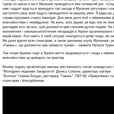
турнір по шахах в місті Мукачеві проводиться вже четвертий раз. «Сп
нам і надалі вдасться проводити такі заходи в Мукачеві регулярно і ко
наступного разу вони будуть проводитися на вищому рівні. Я рада що
справи підтримки спорту інвалідів. Для мене доля осіб з обмеженими 
можливостями є небайдужою. На жаль, моїх рідних ця біда теж не оми
докладаю всіх зусиль, щоб допомогти цим сильним духом людям. На 
економічних і зовнішньополітичних негараздів в Україні організовувати т
вкрай важко. Але навіть в такій ситуації знаходяться добрі люди, які 
Ми дуже вдячні всім спонсорам, а також шаховому клубу Мукачева і р
«Гавань», що допомогли нам провести турнір» – заявила Наталія Турян
Тож попри буремні події в Україні життя продовжується і люди з обме
можливостями це доводять на практиці.
Велику подяку організатори змагань висловлюють голові громадської о
"Молодіжні ініціативи Закарпаття" Денису Соболю, деректору кав'ярні
"Білочка" Сніжані Богдан, ресторану "Гавань", ПАТ КБ «Приватбанк» та
спонсорам і благодійникам.