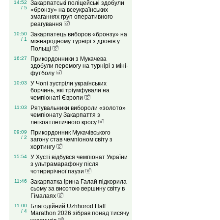
14:52
Закарпатські поліцейські здобули
/ 5
«бронзу» на всеукраїнських
змаганнях груп оперативного
реагування
10:50
Закарпатець виборов «бронзу» на
/ 1
міжнародному турнірі з дронів у
Польщі
16:27
Прикордонники з Мукачева
здобули перемогу на турнірі з міні-
футболу
10:03
У Чопі зустріли українських
борчинь, які тріумфували на
чемпіонаті Європи
11:03
Рятувальники вибороли «золото»
чемпіонату Закарпаття з
легкоатлетичного кросу
09:09
Прикордонник Мукачівського
/ 2
загону став чемпіоном світу з
хортингу
15:54
У Хусті відбувся чемпіонат України
з ультрамарафону після
чотирирічної паузи
11:46
Закарпатка Ірина Галай підкорила
сьому за висотою вершину світу в
Гімалаях
11:00
Благодійний Uzhhorod Half
/ 4
Marathon 2026 зібрав понад тисячу