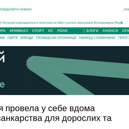
ПОВІДОМИТИ НОВИНУ
ОН
Інструктора районного ТЦК на Закарпатті судитимуть за обвинуваченням у катув...
В Ужгороді попрощаються із полеглим на війні з росією захисником Володимиром Йор�...
В Ужгороді 5 серпня попрощаються із захисником Богданом Югасом, який два роки �...
Підтвердили загибель захисника із Нанкова на Хустщині Юліана Гербея (ФОТО)[/gree...
УРА
КРИМІНАЛ
СПОРТ
НС
РІЗНЕ
БЛОГИ
АНОНСИ
АРХ
На війні з рф поліг військовий з Виноградова Ігнат Роздяловський (ФОТО)...
ЗМІ
ПАРТІЇ
БРЕНДИ
ГРОМАДСЬКІ ОРГАНІЗАЦІЇ
УКРАЇНЦІ СЛОВАЧЧИНИ
ГЕРОЇ
На Хустщині внаслідок ДТП за участі трьох авто постраждали 13 людей (ФОТО)...
Інструктора районного ТЦК на Закарпатті судитимуть за обвинувачен...
я провела у себе вдома
санкарства для дорослих та