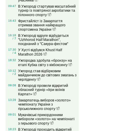
учасників
09:47
В Ужгороді стартував масштабний
турнір із повітряної акробатики та
пілонного спорту
16:43
Фристайліст із Закарпаття
отримав звання найкращого
спортсмена України
16:18
В Ужгороді вдруге відбудеться
/ 7
"Uzhhorod Half Marathon",
поєднаний з "Сакура-фестом"
17:30
У Хусті відбувся Khust Half
/ 4
Marathon 2026
18:32
Ужгородка здобула «бронзу» на
етапі Кубка світу з кікбоксингу
10:12
Ужгород став відбірковим
/ 2
майданчиком до світових змагань з
черліденгу
09:08
В Ужгороді провели відкритий
обласний турнір «Ігри воїнів
Карпат»
13:28
Закарпатець виборов «золото»
чемпіонату України з
гірськолижного спорту
09:01
Мукачівські прикордонники
вибороли «золото» на чемпіонаті
з гирьового спорту
18:23
В Ужгороді проходить відкритий