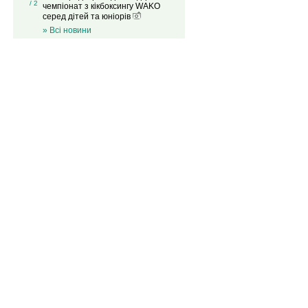
/ 2
чемпіонат з кікбоксингу WAKO
серед дітей та юніорів
» Всі новини