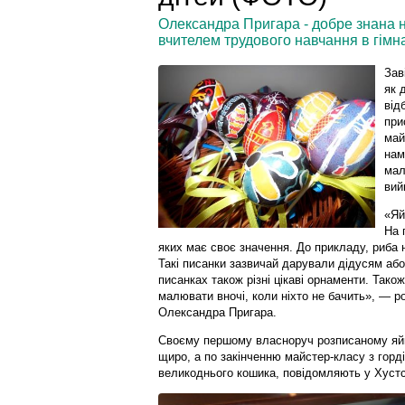
Олександра Пригара - добре знана 
вчителем трудового навчання в гімназ
Зав
як 
від
при
май
нам
мал
вий
«Яй
На 
яких має своє значення. До прикладу, риба 
Такі писанки зазвичай дарували дідусям або
писанках також різні цікаві орнаменти. Тако
малювати вночі, коли ніхто не бачить», — р
Олександра Пригара.
Своєму першому власноруч розписаному яйц
щиро, а по закінченню майстер-класу з горд
великоднього кошика, повідомляють у Хустсь