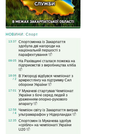
НОВИНИ: Спорт
13:37
Спортсменка із Закарпаття
здобула дві нагороди на
національній першості з
парафехтування
09:05
На Рахівщині сталася пожежа на
підприємстві з виробництва хліба
18:06
В Ужгороді відбувся чемпіонат з
/ 2
армрестлінгу на підтримку Сил
оборони України
17:01
У Мукачеві стартував Чемпіонат
України з бочі серед людей з
ураженням опорно-рухового
апарату
12:58
Чемпіон світу із Закарпаття виграв
/ 4
ультрамарафон у Нідерландах
12:35
Спортсмен із Мукачева здобув
«срібло» на чемпіонаті України
U20