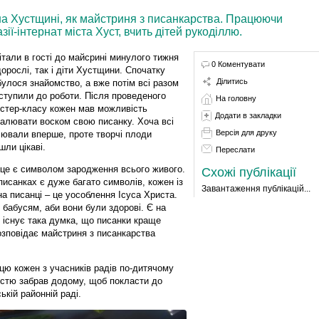
на Хустщині, як майстриня з писанкарства. Працюючи
ії-інтернат міста Хуст, вчить дітей рукоділлю.
італи в гості до майсрині минулого тижня
0 Коментувати
дорослі, так і діти Хустщини. Спочатку
Ділитись
булося знайомство, а вже потім всі разом
ступили до роботи. Після проведеного
На головну
стер-класу кожен мав можливість
Додати в закладки
алювати воском свою писанку. Хоча всі
Версія для друку
ювали вперше, проте творчі плоди
шли цікаві.
Переслати
це є символом зародження всього живого.
Схожі публікації
писанках є дуже багато символів, кожен із
Завантаження публікацій...
на писанці – це уособлення Ісуса Христа.
 бабусям, аби вони були здорові. Є на
ж існує така думка, що писанки краще
озповідає майстриня з писанкарства
ю кожен з учасників радів по-дитячому
істю забрав додому, щоб покласти до
кій районній раді.