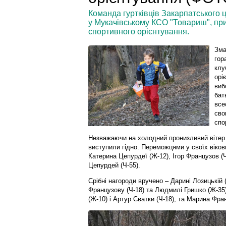
Команда гуртківців Закарпатського ц
у Мукачівському КСО "Товариш", при
спортивного орієнтування.
Зма
гор
клу
орі
виб
бат
все
сво
спо
Незважаючи на холодний пронизливий вітер 
виступили гідно. Переможцями у своїх вікови
Катерина Цепурдеї (Ж-12), Ігор Французов (Ч
Цепурдей (Ч-55).
Срібні нагороди вручено – Дарині Лозицькій 
Французову (Ч-18) та Людмилі Гришко (Ж-35)
(Ж-10) і Артур Сватки (Ч-18), та Марина Фр