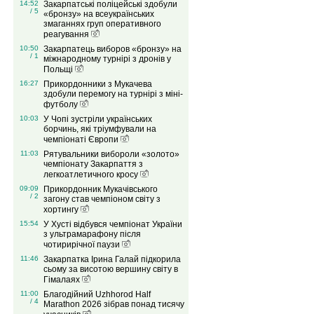
14:52
Закарпатські поліцейські здобули
/ 5
«бронзу» на всеукраїнських
змаганнях груп оперативного
реагування
10:50
Закарпатець виборов «бронзу» на
/ 1
міжнародному турнірі з дронів у
Польщі
16:27
Прикордонники з Мукачева
здобули перемогу на турнірі з міні-
футболу
10:03
У Чопі зустріли українських
борчинь, які тріумфували на
чемпіонаті Європи
11:03
Рятувальники вибороли «золото»
чемпіонату Закарпаття з
легкоатлетичного кросу
09:09
Прикордонник Мукачівського
/ 2
загону став чемпіоном світу з
хортингу
15:54
У Хусті відбувся чемпіонат України
з ультрамарафону після
чотирирічної паузи
11:46
Закарпатка Ірина Галай підкорила
сьому за висотою вершину світу в
Гімалаях
11:00
Благодійний Uzhhorod Half
/ 4
Marathon 2026 зібрав понад тисячу