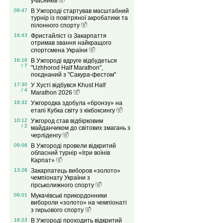
учасників
09:47
В Ужгороді стартував масштабний
турнір із повітряної акробатики та
пілонного спорту
16:43
Фристайліст із Закарпаття
отримав звання найкращого
спортсмена України
16:18
В Ужгороді вдруге відбудеться
/ 7
"Uzhhorod Half Marathon",
поєднаний з "Сакура-фестом"
17:30
У Хусті відбувся Khust Half
/ 4
Marathon 2026
18:32
Ужгородка здобула «бронзу» на
етапі Кубка світу з кікбоксингу
10:12
Ужгород став відбірковим
/ 2
майданчиком до світових змагань з
черліденгу
09:08
В Ужгороді провели відкритий
обласний турнір «Ігри воїнів
Карпат»
13:28
Закарпатець виборов «золото»
чемпіонату України з
гірськолижного спорту
09:01
Мукачівські прикордонники
вибороли «золото» на чемпіонаті
з гирьового спорту
18:23
В Ужгороді проходить відкритий