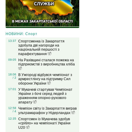
НОВИНИ: Спорт
13:37
Спортсменка із Закарпаття
здобула дві нагороди на
національній першості з
парафехтування
09:05
На Рахівщині сталася пожежа на
підприємстві з виробництва хліба
18:06
В Ужгороді відбувся чемпіонат з
/ 2
армрестлінгу на підтримку Сил
оборони України
17:01
У Мукачеві стартував Чемпіонат
України з бочі серед людей з
ураженням опорно-рухового
апарату
12:58
Чемпіон світу із Закарпаття виграв
/ 4
ультрамарафон у Нідерландах
12:35
Спортсмен із Мукачева здобув
«срібло» на чемпіонаті України
U20