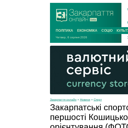
ПОЛІТИКА
ЕКОНОМІКА
СОЦІО
КУЛЬТ
Четвер, 6 серпня 2026
Закарпаття онлайн
»
Новини
»
Спорт
Закарпатські спорт
першості Кошицьког
орієнтування (ФОТ