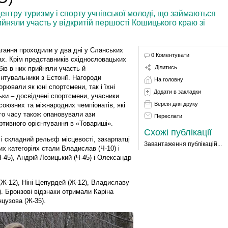
ентру туризму і спорту учнівської молоді, що займаються
йняли участь у відкритій першості Кошицького краю зі
гання проходили у два дні у Сланських
0 Коментувати
ах. Крім представників східнословацьких
Ділитись
бів в них прийняли участь й
єнтувальники з Естонії. Нагороди
На головну
орювали як юні спортсмени, так і їхні
Додати в закладки
ьки – досвідчені спортсмени, учасники
Версія для друку
союзних та міжнародних чемпіонатів, які
го часу також опановували ази
Переслати
ртивного орієнтування в «Товариші».
Схожі публікації
і складний рельєф місцевості, закарпатці
Завантаження публікацій...
х категоріях стали Владислав (Ч-10) і
-45), Андрій Лозицький (Ч-45) і Олександр
(Ж-12), Ніні Цепурдей (Ж-12), Владиславу
. Бронзові відзнаки отримали Каріна
анцузова (Ж-35).