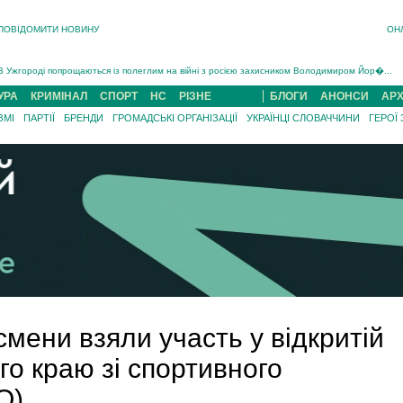
ПОВІДОМИТИ НОВИНУ
ОН
Інструктора районного ТЦК на Закарпатті судитимуть за обвинуваченням у катув...
В Ужгороді попрощаються із полеглим на війні з росією захисником Володимиром Йор�...
В Ужгороді 5 серпня попрощаються із захисником Богданом Югасом, який два роки �...
Підтвердили загибель захисника із Нанкова на Хустщині Юліана Гербея (ФОТО)[/gree...
УРА
КРИМІНАЛ
СПОРТ
НС
РІЗНЕ
БЛОГИ
АНОНСИ
АРХ
На війні з рф поліг військовий з Виноградова Ігнат Роздяловський (ФОТО)...
ЗМІ
ПАРТІЇ
БРЕНДИ
ГРОМАДСЬКІ ОРГАНІЗАЦІЇ
УКРАЇНЦІ СЛОВАЧЧИНИ
ГЕРОЇ
На Хустщині внаслідок ДТП за участі трьох авто постраждали 13 людей (ФОТО)...
Інструктора районного ТЦК на Закарпатті судитимуть за обвинувачен...
смени взяли участь у відкритій
о краю зі спортивного
О)