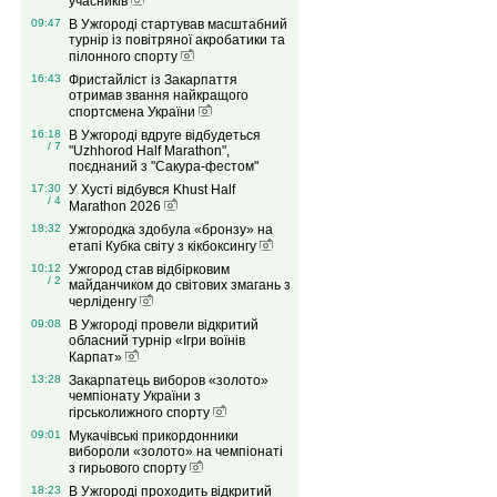
учасників
09:47
В Ужгороді стартував масштабний
турнір із повітряної акробатики та
пілонного спорту
16:43
Фристайліст із Закарпаття
отримав звання найкращого
спортсмена України
16:18
В Ужгороді вдруге відбудеться
/ 7
"Uzhhorod Half Marathon",
поєднаний з "Сакура-фестом"
17:30
У Хусті відбувся Khust Half
/ 4
Marathon 2026
18:32
Ужгородка здобула «бронзу» на
етапі Кубка світу з кікбоксингу
10:12
Ужгород став відбірковим
/ 2
майданчиком до світових змагань з
черліденгу
09:08
В Ужгороді провели відкритий
обласний турнір «Ігри воїнів
Карпат»
13:28
Закарпатець виборов «золото»
чемпіонату України з
гірськолижного спорту
09:01
Мукачівські прикордонники
вибороли «золото» на чемпіонаті
з гирьового спорту
18:23
В Ужгороді проходить відкритий