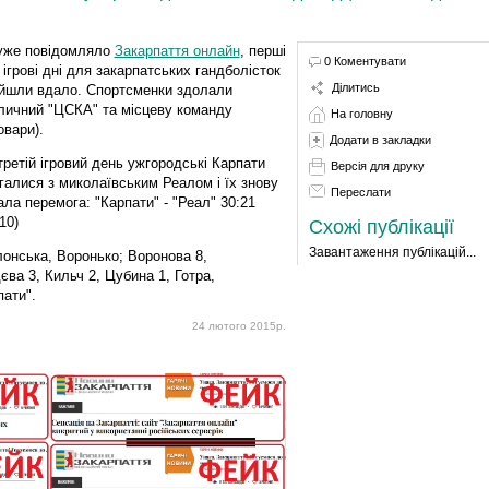
уже повідомляло
Закарпаття онлайн
, перші
0 Коментувати
 ігрові дні для закарпатських гандболісток
Ділитись
йшли вдало. Спортсменки здолали
личний "ЦСКА" та місцеву команду
На головну
овари).
Додати в закладки
третій ігровий день ужгородські Карпати
Версія для друку
галися з миколаївським Реалом і їх знову
Переслати
ала перемога: "Карпати" - "Реал" 30:21
10)
Схожі публікації
Завантаження публікацій...
онська, Воронько; Воронова 8,
єва 3, Кильч 2, Цубина 1, Готра,
ати".
24 лютого 2015р.