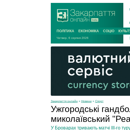
ПОЛІТИКА
ЕКОНОМІКА
СОЦІО
КУЛЬТ
Четвер, 6 серпня 2026
Закарпаття онлайн
»
Новини
»
Спорт
Ужгородські гандбо
миколаївський "Ре
У Броварах тривають матчі ІІІ-го ту