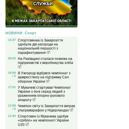
НОВИНИ: Спорт
13:37
Спортсменка із Закарпаття
здобула дві нагороди на
національній першості з
парафехтування
09:05
На Рахівщині сталася пожежа на
підприємстві з виробництва хліба
18:06
В Ужгороді відбувся чемпіонат з
/ 2
армрестлінгу на підтримку Сил
оборони України
17:01
У Мукачеві стартував Чемпіонат
України з бочі серед людей з
ураженням опорно-рухового
апарату
12:58
Чемпіон світу із Закарпаття виграв
/ 4
ультрамарафон у Нідерландах
12:35
Спортсмен із Мукачева здобув
«срібло» на чемпіонаті України
U20