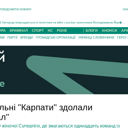
ПОВІДОМИТИ НОВИНУ
ОН
Інструктора районного ТЦК на Закарпатті судитимуть за обвинуваченням у катув...
В Ужгороді попрощаються із полеглим на війні з росією захисником Володимиром Йор�...
В Ужгороді 5 серпня попрощаються із захисником Богданом Югасом, який два роки �...
УРА
КРИМІНАЛ
СПОРТ
НС
РІЗНЕ
БЛОГИ
АНОНСИ
АРХ
Підтвердили загибель захисника із Нанкова на Хустщині Юліана Гербея (ФОТО)[/gree...
ЗМІ
ПАРТІЇ
БРЕНДИ
ГРОМАДСЬКІ ОРГАНІЗАЦІЇ
УКРАЇНЦІ СЛОВАЧЧИНИ
ГЕРОЇ
На війні з рф поліг військовий з Виноградова Ігнат Роздяловський (ФОТО)...
На Хустщині внаслідок ДТП за участі трьох авто постраждали 13 людей (ФОТО)...
Інструктора районного ТЦК на Закарпатті судитимуть за обвинувачен...
льні "Карпати" здолали
ал"
ру жіночої Суперліги, де змагаються одинадцять команд із