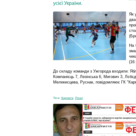
усієї України.
Як 
два
про
сто
(Бр
На 
зма
чек
(16:
До складу команди з Ужгорода входили: Ябл
Компанієць 7, Лезінська 6, Мигович 3, Лєбєд
Мелекесцева, Руснак, повідомляює ГК "Карп
Теги:
Карпати
,
Реал