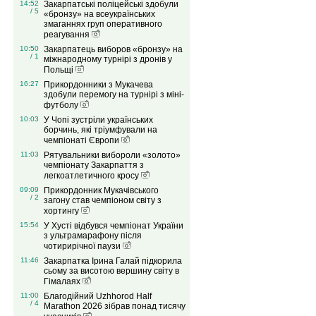
14:52
Закарпатські поліцейські здобули
/ 5
«бронзу» на всеукраїнських
змаганнях груп оперативного
реагування
10:50
Закарпатець виборов «бронзу» на
/ 1
міжнародному турнірі з дронів у
Польщі
16:27
Прикордонники з Мукачева
здобули перемогу на турнірі з міні-
футболу
10:03
У Чопі зустріли українських
борчинь, які тріумфували на
чемпіонаті Європи
11:03
Рятувальники вибороли «золото»
чемпіонату Закарпаття з
легкоатлетичного кросу
09:09
Прикордонник Мукачівського
/ 2
загону став чемпіоном світу з
хортингу
15:54
У Хусті відбувся чемпіонат України
з ультрамарафону після
чотирирічної паузи
11:46
Закарпатка Ірина Галай підкорила
сьому за висотою вершину світу в
Гімалаях
11:00
Благодійний Uzhhorod Half
/ 4
Marathon 2026 зібрав понад тисячу