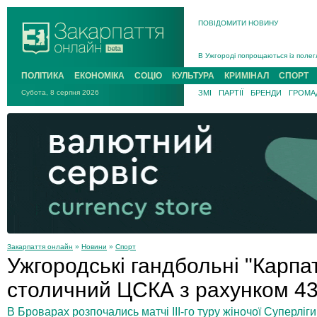
ПОВІДОМИТИ НОВИНУ
Інструктора районного ТЦК на Зак
В Ужгороді попрощаються із полег
В Ужгороді 5 серпня попрощаються
ПОЛІТИКА
ЕКОНОМІКА
СОЦІО
КУЛЬТУРА
КРИМІНАЛ
СПОРТ
Підтвердили загибель захисника і
Субота, 8 серпня 2026
ЗМІ
ПАРТІЇ
БРЕНДИ
ГРОМАД
На війні з рф поліг військовий з 
На Хустщині внаслідок ДТП за уча
Інструктора районного ТЦК на Зак
Закарпаття онлайн
»
Новини
»
Спорт
Ужгородські гандбольні "Карпа
столичний ЦСКА з рахунком 43
В Броварах розпочались матчі ІІІ-го туру жіночої Суперлі