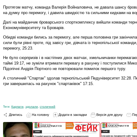
Протягом матчу, команда Валерія Войналовича, не давала шансу бров
на думку про перемогу, і давила швидкістю та сильними кидками на во
Далі на майданчик броварського спорткомплексу вийшли команди терн
Економуніверситету та Броварів.
Обидві команди бились за перемогу, але перша половина гри закінчилас
сили були рівні проте, під завісу гри, дівчата із тернопільської команди
перемогу, 25:23.
Не було сюрпризів і в настіпних двох матчах, хмельничанки перемага
таймі 19:17, не зуміли втримати перевагу в рахунку і поступилися Мико
Підопічні Андрія Портного не повторювали помилок першого туру.
А столичний "Спартак" здолав тернопільський Педуніверситет 32:28. 
гри завершилась на рахунок "спартаківок" 17:15.
Теги:
Карпати
,
здолали
,
столичний
Ділитись
На головну
Додати в закладки
Версія для друку
Пе