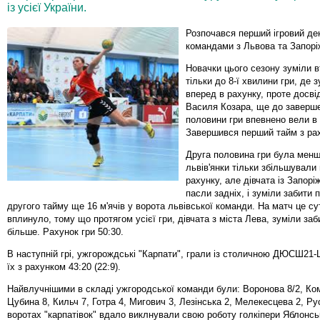
із усієї України.
Розпочався перший ігровий де
командами з Львова та Запор
Новачки цього сезону зуміли в
тільки до 8-ї хвилини гри, де 
вперед в рахунку, проте досвід
Василя Козара, ще до заверш
половини гри впевнено вели в 
Завершився перший тайм з рах
Друга половина гри була менш
львів'янки тільки збільшували
рахунку, але дівчата із Запорі
пасли задніх, і зуміли забити 
другого тайму ще 16 м'ячів у ворота львівської команди. На матч це су
вплинуло, тому що протягом усієї гри, дівчата з міста Лева, зуміли заб
більше. Рахунок гри 50:30.
В наступній грі, ужгорождські "Карпати", грали із столичною ДЮСШ21
їх з рахунком 43:20 (22:9).
Найвлучнішими в складі ужгородської команди були: Воронова 8/2, Ком
Цубина 8, Кильч 7, Готра 4, Мигович 3, Лезінська 2, Мелекесцева 2, Рус
воротах "карпатівок" вдало виклнували свою роботу голкіпери Яблонсь