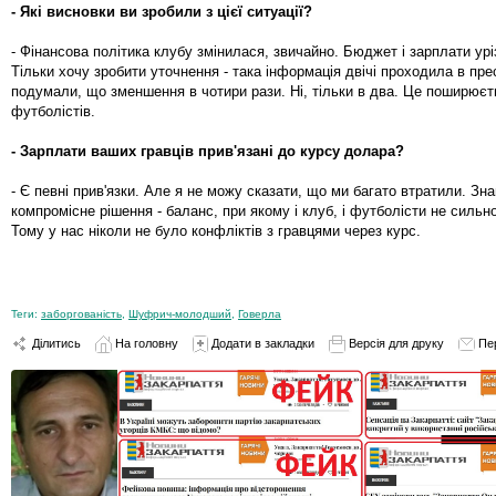
- Які висновки ви зробили з цієї ситуації?
- Фінансова політика клубу змінилася, звичайно. Бюджет і зарплати уріз
Тільки хочу зробити уточнення - така інформація двічі проходила в пресі
подумали, що зменшення в чотири рази. Ні, тільки в два. Це поширюєт
футболістів.
- Зарплати ваших гравців прив'язані до курсу долара?
- Є певні прив'язки. Але я не можу сказати, що ми багато втратили. Зн
компромісне рішення - баланс, при якому і клуб, і футболісти не силь
Тому у нас ніколи не було конфліктів з гравцями через курс.
Теги:
заборгованість
,
Шуфрич-молодший
,
Говерла
Ділитись
На головну
Додати в закладки
Версія для друку
Пе