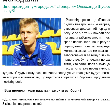
Віце-президент ужгородської «Говерли» Олександр Шуфри
в клубі
- Розповіді про те, що «Говерл
сидить без грошей - це неправ
утворився дефолтний період н
року. Але з літа ми почали по
погашати заборгованості. І по
грали перше коло, вони регул
отримували гроші за попередні
можна сказати, що ми практич
заборгованості за минулий чем
нашого клубу - спочатку погаш
тими, хто залишився з команд
час, а потім вже перед тими, х
кудись. У будь-якому разі, всі борги перед усіма гравцями будуть пога
інвесторів є впевненість, що вдасться впоратися з боргами і продават
необхідності.
- Ваш прогноз - коли вдасться закрити всі борги?
- До кінця чемпіонату ми плануємо вийти в мінімальний зазор - в межа
3 місяців заборгованостей.