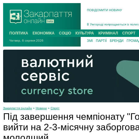
ПОВІДОМИТИ НОВИНУ
Інструктора районного ТЦК на Зак
В Ужгороді попрощаються із полег
В Ужгороді 5 серпня попрощаються
ПОЛІТИКА
ЕКОНОМІКА
СОЦІО
КУЛЬТУРА
КРИМІНАЛ
СПОРТ
Підтвердили загибель захисника і
Четвер, 6 серпня 2026
ЗМІ
ПАРТІЇ
БРЕНДИ
ГРОМАД
На війні з рф поліг військовий з 
На Хустщині внаслідок ДТП за уча
Інструктора районного ТЦК на Зак
Закарпаття онлайн
»
Новини
»
Спорт
Під завершення чемпіонату "Г
вийти на 2-3-місячну заборгов
молодший