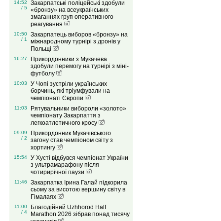
14:52
Закарпатські поліцейські здобули
/ 5
«бронзу» на всеукраїнських
змаганнях груп оперативного
реагування
10:50
Закарпатець виборов «бронзу» на
/ 1
міжнародному турнірі з дронів у
Польщі
16:27
Прикордонники з Мукачева
здобули перемогу на турнірі з міні-
футболу
10:03
У Чопі зустріли українських
борчинь, які тріумфували на
чемпіонаті Європи
11:03
Рятувальники вибороли «золото»
чемпіонату Закарпаття з
легкоатлетичного кросу
09:09
Прикордонник Мукачівського
/ 2
загону став чемпіоном світу з
хортингу
15:54
У Хусті відбувся чемпіонат України
з ультрамарафону після
чотирирічної паузи
11:46
Закарпатка Ірина Галай підкорила
сьому за висотою вершину світу в
Гімалаях
11:00
Благодійний Uzhhorod Half
/ 4
Marathon 2026 зібрав понад тисячу