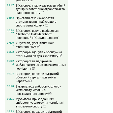
учасників
09:47
В Ужгороді стартував масштабний
турнір із повітряної акробатики та
пілонного спорту
16:43
Фристайліст із Закарпаття
отримав звання найкращого
спортсмена України
16:18
В Ужгороді вдруге відбудеться
/ 7
"Uzhhorod Half Marathon",
поєднаний з "Сакура-фестом"
17:30
У Хусті відбувся Khust Half
/ 4
Marathon 2026
18:32
Ужгородка здобула «бронзу» на
етапі Кубка світу з кікбоксингу
10:12
Ужгород став відбірковим
/ 2
майданчиком до світових змагань з
черліденгу
09:08
В Ужгороді провели відкритий
обласний турнір «Ігри воїнів
Карпат»
13:28
Закарпатець виборов «золото»
чемпіонату України з
гірськолижного спорту
09:01
Мукачівські прикордонники
вибороли «золото» на чемпіонаті
з гирьового спорту
18:23
В Ужгороді проходить відкритий