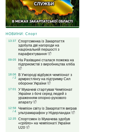
НОВИНИ: Спорт
13:37
Спортсменка із Закарпаття
здобула дві нагороди на
національній першості з
парафехтування
09:05
На Рахівщині сталася пожежа на
підприємстві з виробництва хліба
18:06
В Ужгороді відбувся чемпіонат з
/ 2
армрестлінгу на підтримку Сил
оборони України
17:01
У Мукачеві стартував Чемпіонат
України з бочі серед людей з
ураженням опорно-рухового
апарату
12:58
Чемпіон світу із Закарпаття виграв
/ 4
ультрамарафон у Нідерландах
12:35
Спортсмен із Мукачева здобув
«срібло» на чемпіонаті України
U20