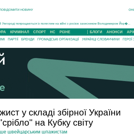
ПОВІДОМИТИ НОВИНУ
ОН
Інструктора районного ТЦК на Закарпатті судитимуть за обвинуваченням у катув...
В Ужгороді попрощаються із полеглим на війні з росією захисником Володимиром Йор�...
В Ужгороді 5 серпня попрощаються із захисником Богданом Югасом, який два роки �...
УРА
КРИМІНАЛ
СПОРТ
НС
РІЗНЕ
БЛОГИ
АНОНСИ
АРХ
Підтвердили загибель захисника із Нанкова на Хустщині Юліана Гербея (ФОТО)[/gree...
ЗМІ
ПАРТІЇ
БРЕНДИ
ГРОМАДСЬКІ ОРГАНІЗАЦІЇ
УКРАЇНЦІ СЛОВАЧЧИНИ
ГЕРОЇ
На війні з рф поліг військовий з Виноградова Ігнат Роздяловський (ФОТО)...
На Хустщині внаслідок ДТП за участі трьох авто постраждали 13 людей (ФОТО)...
Інструктора районного ТЦК на Закарпатті судитимуть за обвинувачен...
ист у складі збірної України
срібло" на Кубку світу
 лише швейцарським шпажистам