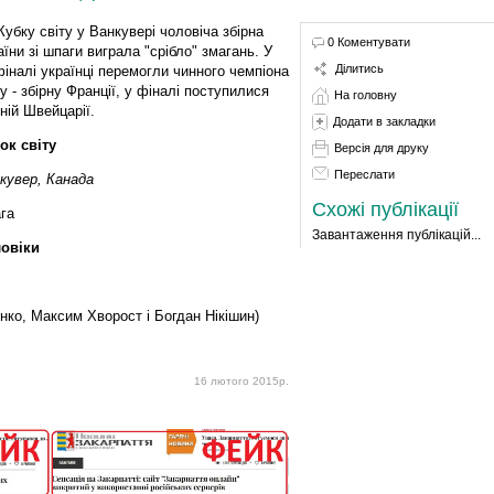
Кубку світу у Ванкувері чоловіча збірна
0 Коментувати
аїни зі шпаги виграла "срібло" змагань. У
Ділитись
фіналі українці перемогли чинного чемпіона
ту - збірну Франції, у фіналі поступилися
На головну
рній Швейцарії.
Додати в закладки
ок світу
Версія для друку
Переслати
кувер, Канада
Схожі публікації
га
Завантаження публікацій...
овіки
нко, Максим Хворост і Богдан Нікішин)
16 лютого 2015р.