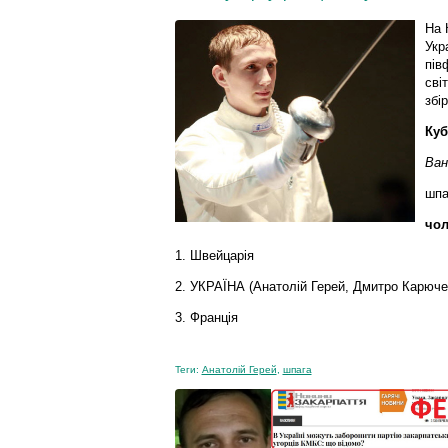
На 
Укр
пів
сві
збі
Куб
Ван
шпа
чол
1. Швейцарія
2. УКРАЇНА (Анатолій Герей, Дмитро Карюче
3. Франція
Теги:
Анатолій Герей
,
шпага