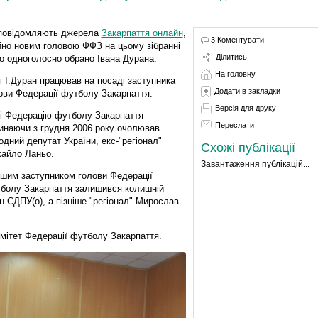
повідомляють джерела
Закарпаття онлайн
,
3 Коментувати
но новим головою ФФЗ на цьому зібранні
Ділитись
о одноголосно обрано Івана Дурана.
На головну
і І.Дуран працював на посаді заступника
Додати в закладки
ови Федерації футболу Закарпаття.
Версія для друку
і Федерацію футболу Закарпаття
Переслати
инаючи з грудня 2006 року очолював
одний депутат України, екс-"регіонал"
Схожі публікації
айло Ланьо.
Завантаження публікацій...
шим заступником голови Федерації
болу Закарпаття залишився колишній
н СДПУ(о), а пізніше "регіонал" Мирослав
омітет Федерації футболу Закарпаття.