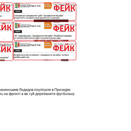
аранинським Ледидов поулізали в Президію
уть на фронті а ви туй деребаните футбольну