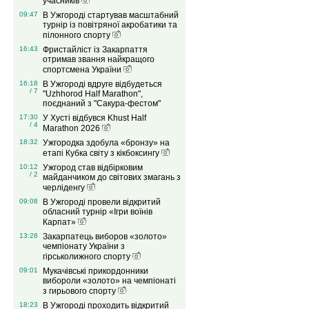
учасників
09:47
В Ужгороді стартував масштабний
турнір із повітряної акробатики та
пілонного спорту
16:43
Фристайліст із Закарпаття
отримав звання найкращого
спортсмена України
16:18
В Ужгороді вдруге відбудеться
/ 7
"Uzhhorod Half Marathon",
поєднаний з "Сакура-фестом"
17:30
У Хусті відбувся Khust Half
/ 4
Marathon 2026
18:32
Ужгородка здобула «бронзу» на
етапі Кубка світу з кікбоксингу
10:12
Ужгород став відбірковим
/ 2
майданчиком до світових змагань з
черліденгу
09:08
В Ужгороді провели відкритий
обласний турнір «Ігри воїнів
Карпат»
13:28
Закарпатець виборов «золото»
чемпіонату України з
гірськолижного спорту
09:01
Мукачівські прикордонники
вибороли «золото» на чемпіонаті
з гирьового спорту
18:23
В Ужгороді проходить відкритий