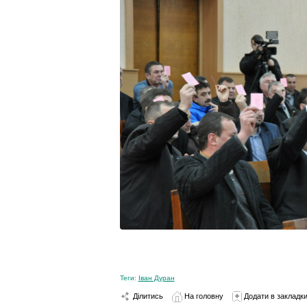
Теги:
Іван Дуран
Ділитись
На головну
Додати в закладк