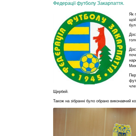
Федерації футболу Закарпаття.
Як 
щой
бул
Дос
гол
Дос
поч
нар
Мих
Пер
фут
чле
Щербей.
Також на зібранні було обрано виконавчий к