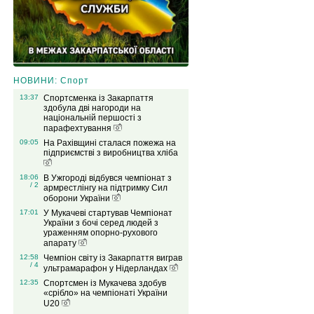
НОВИНИ: Спорт
13:37
Спортсменка із Закарпаття
здобула дві нагороди на
національній першості з
парафехтування
09:05
На Рахівщині сталася пожежа на
підприємстві з виробництва хліба
18:06
В Ужгороді відбувся чемпіонат з
/ 2
армрестлінгу на підтримку Сил
оборони України
17:01
У Мукачеві стартував Чемпіонат
України з бочі серед людей з
ураженням опорно-рухового
апарату
12:58
Чемпіон світу із Закарпаття виграв
/ 4
ультрамарафон у Нідерландах
12:35
Спортсмен із Мукачева здобув
«срібло» на чемпіонаті України
U20