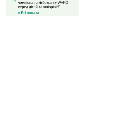
/ 2
чемпіонат з кікбоксингу WAKO
серед дітей та юніорів
» Всі новини