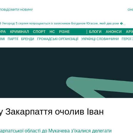
ПОВІДОМИТИ НОВИНУ
ОН
Інструктора районного ТЦК на Закарпатті судитимуть за обвинуваченням у катув...
В Ужгороді попрощаються із полеглим на війні з росією захисником Володимиром Йор�...
В Ужгороді 5 серпня попрощаються із захисником Богданом Югасом, який два роки �...
Підтвердили загибель захисника із Нанкова на Хустщині Юліана Гербея (ФОТО)[/gree...
УРА
КРИМІНАЛ
СПОРТ
НС
РІЗНЕ
БЛОГИ
АНОНСИ
АРХ
На війні з рф поліг військовий з Виноградова Ігнат Роздяловський (ФОТО)...
ЗМІ
ПАРТІЇ
БРЕНДИ
ГРОМАДСЬКІ ОРГАНІЗАЦІЇ
УКРАЇНЦІ СЛОВАЧЧИНИ
ГЕРОЇ
На Хустщині внаслідок ДТП за участі трьох авто постраждали 13 людей (ФОТО)...
Інструктора районного ТЦК на Закарпатті судитимуть за обвинувачен...
 Закарпаття очолив Іван
акарпатської області до Мукачева з’їхалися делегати