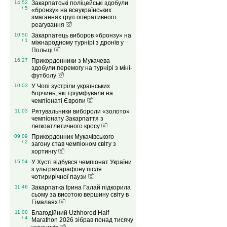
14:52
Закарпатські поліцейські здобули
/ 5
«бронзу» на всеукраїнських
змаганнях груп оперативного
реагування
10:50
Закарпатець виборов «бронзу» на
/ 1
міжнародному турнірі з дронів у
Польщі
16:27
Прикордонники з Мукачева
здобули перемогу на турнірі з міні-
футболу
10:03
У Чопі зустріли українських
борчинь, які тріумфували на
чемпіонаті Європи
11:03
Рятувальники вибороли «золото»
чемпіонату Закарпаття з
легкоатлетичного кросу
09:09
Прикордонник Мукачівського
/ 2
загону став чемпіоном світу з
хортингу
15:54
У Хусті відбувся чемпіонат України
з ультрамарафону після
чотирирічної паузи
11:46
Закарпатка Ірина Галай підкорила
сьому за висотою вершину світу в
Гімалаях
11:00
Благодійний Uzhhorod Half
/ 4
Marathon 2026 зібрав понад тисячу