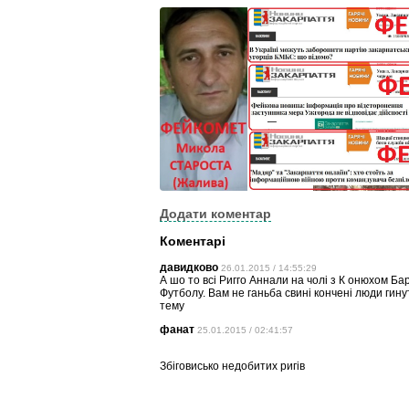
Додати коментар
Коментарі
давидково
26.01.2015 / 14:55:29
А шо то всі Ригго Аннали на чолі з К онюхом Б
Футболу. Вам не ганьба свині кончені люди гин
тему
фанат
25.01.2015 / 02:41:57
Збіговисько недобитих ригів