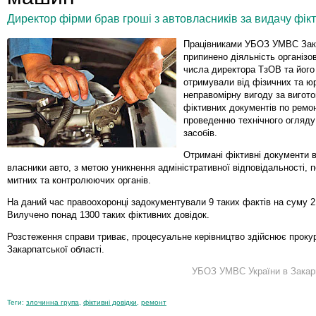
Директор фірми брав гроші з автовласників за видачу фік
Працівниками УБОЗ УМВС Зак
припинено діяльність організов
числа директора ТзОВ та його п
отримували від фізичних та ю
неправомірну вигоду за вигот
фіктивних документів по ремо
проведенню технічного огляду
засобів.
Отримані фіктивні документи
власники авто, з метою уникнення адміністративної відповідальності, 
митних та контролюючих органів.
На даний час правоохоронці задокументували 9 таких фактів на суму 2
Вилучено понад 1300 таких фіктивних довідок.
Розстеження справи триває, процесуальне керівництво здійснює проку
Закарпатської області.
УБОЗ УМВС України в Закарп
Теги:
злочинна група
,
фіктивні довідки
,
ремонт