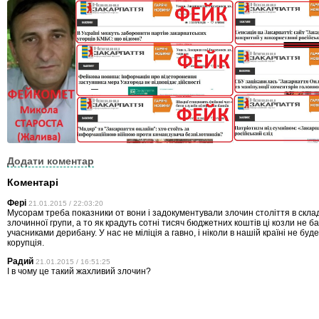
Додати коментар
Коментарі
Фері
21.01.2015 / 22:03:20
Мусорам треба показники от вони і задокументували злочин століття в склад
злочинної групи, а то як крадуть сотні тисяч бюджетних коштів ці козли не ба
учасниками дерибану. У нас не міліція а гавно, і ніколи в нашій країні не бу
корупція.
Радий
21.01.2015 / 16:51:25
І в чому це такий жахливий злочин?