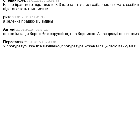
Степан Крук
21.01.2015 / 15:01:48
Він не брав, його підставили! В Закарпатті взагалі хабарників нема, є особи 
підставляють кляті менти!
рита
21.01.2015 / 11:41:35
а зеленка працюэ в 3 змины
Антоні
21.01.2015 / 09:57:26
це все імітація боротьби з корупцією, тіпа боремося. А насправді це система
Пересоляк
21.01.2015 / 09:41:02
У прокуратурі вже все вирішено, прокуратура кожен місяць свою пайку має