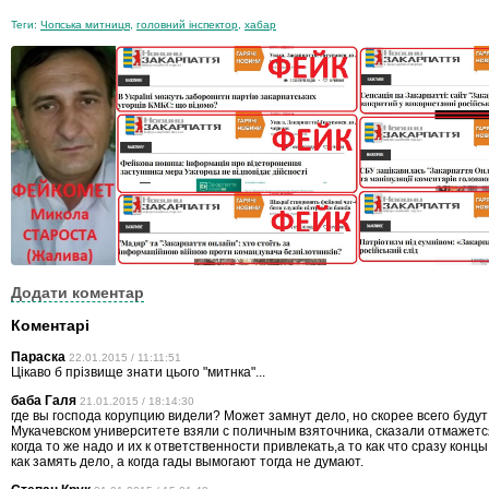
Теги:
Чопська митниця
,
головний інспектор
,
хабар
Додати коментар
Коментарі
Параска
22.01.2015 / 11:11:51
Цiкаво б прiзвище знати цього "митнка"...
баба Галя
21.01.2015 / 18:14:30
где вы господа корупцию видели? Может замнут дело, но скорее всего будут
Мукачевском университете взяли с поличным взяточника, сказали отмажется
когда то же надо и их к ответственности привлекать,а то как что сразу конц
как замять дело, а когда гады вымогают тогда не думают.