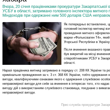
Вчора, 20 січня працівниками прокуратури Закарпатської о
УСБУ в області, затримано головного інспектора митного 
Міндоходів при одержанні ним 500 доларів США неправом
Як попередньо встановлено, 
головний інспектор митниці вз
проведення митного оформле
марки «Фольксваген Т4», який
Угорської Республіки в Україну
Після вчинення вказаного пра
був викритий на місці вчиненн
співробітниками УСБУ в Закар
області.
Наразі працівника митниці затримано в порядку ст. 208 КК України та р
кримінальне провадження за ч. 3 ст. 368 КК України, тобто одержання 
вигоди, кваліфікуючими ознаками якого є одержання службовою особ
неправомірної вигоди для себе за вчинення в інтересах того, хто нада
вигоду дій з використанням службового становища, поєднане з вимага
неправомірної вигоди.
Прес-служба прокуратури Закарп