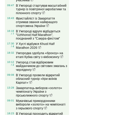
учасників
09:47
В Ужгороді стартував масштабний
турнір із повітряної акробатики та
пілонного спорту
16:43
Фристайліст із Закарпаття
отримав звання найкращого
спортсмена України
16:18
В Ужгороді вдруге відбудеться
/ 7
"Uzhhorod Half Marathon",
поєднаний з "Сакура-фестом"
17:30
У Хусті відбувся Khust Half
/ 4
Marathon 2026
18:32
Ужгородка здобула «бронзу» на
етапі Кубка світу з кікбоксингу
10:12
Ужгород став відбірковим
/ 2
майданчиком до світових змагань з
черліденгу
09:08
В Ужгороді провели відкритий
обласний турнір «Ігри воїнів
Карпат»
13:28
Закарпатець виборов «золото»
чемпіонату України з
гірськолижного спорту
09:01
Мукачівські прикордонники
вибороли «золото» на чемпіонаті
з гирьового спорту
18:23
В Ужгороді проходить відкритий