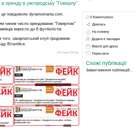
 в оренду в ужгородську "Говерлу".
 це повідомляє dynamomania.com.
0 Коментувати
им чином число орендованих "Говерлою"
Ділитись
амівців виросло до 8 футболістів.
На головну
м того, закарпатський клуб продовжив
Додати в закладки
нду Віталійса.
Версія для друку
18 січня 2015р.
Переслати
Схожі публікації
Завантаження публікацій...