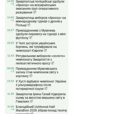
14:52
Закарпатські поліцейські здобули
/ 5
«бронзу» на всеукраїнських
змаганнях груп оперативного
реагування
10:50
Закарпатець виборов «бронзу» на
/ 1
міжнародному турнірі з дронів у
Польщі
16:27
Прикордонники з Мукачева
здобули перемогу на турнірі з міні-
футболу
10:03
У Чопі зустріли українських
борчинь, які тріумфували на
чемпіонаті Європи
11:03
Рятувальники вибороли «золото»
чемпіонату Закарпаття з
легкоатлетичного кросу
09:09
Прикордонник Мукачівського
/ 2
загону став чемпіоном світу з
хортингу
15:54
У Хусті відбувся чемпіонат України
з ультрамарафону після
чотирирічної паузи
11:46
Закарпатка Ірина Галай підкорила
сьому за висотою вершину світу в
Гімалаях
11:00
Благодійний Uzhhorod Half
/ 4
Marathon 2026 зібрав понад тисячу