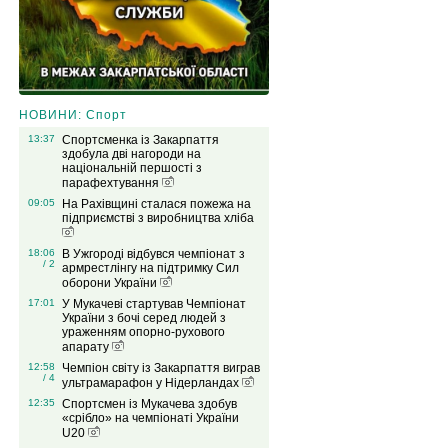
НОВИНИ: Спорт
13:37
Спортсменка із Закарпаття
здобула дві нагороди на
національній першості з
парафехтування
09:05
На Рахівщині сталася пожежа на
підприємстві з виробництва хліба
18:06
В Ужгороді відбувся чемпіонат з
/ 2
армрестлінгу на підтримку Сил
оборони України
17:01
У Мукачеві стартував Чемпіонат
України з бочі серед людей з
ураженням опорно-рухового
апарату
12:58
Чемпіон світу із Закарпаття виграв
/ 4
ультрамарафон у Нідерландах
12:35
Спортсмен із Мукачева здобув
«срібло» на чемпіонаті України
U20