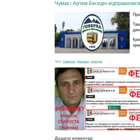
Чумак і Артем Беседін відправилися
Про
Так
дин
Крі
оре
Теги:
Говерла
,
Динамо
,
оренда
Додати коментар