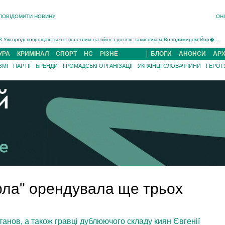
ПОВІДОМИТИ НОВИНУ
ОН
Інструктора районного ТЦК на Закарпатті судитимуть за обвинуваченням у катув...
В Ужгороді попрощаються із полеглим на війні з росією захисником Володимиром Йор�...
В Ужгороді 5 серпня попрощаються із захисником Богданом Югасом, який два роки �...
УРА
КРИМІНАЛ
СПОРТ
НС
РІЗНЕ
БЛОГИ
АНОНСИ
АРХ
Підтвердили загибель захисника із Нанкова на Хустщині Юліана Гербея (ФОТО)[/gree...
ЗМІ
ПАРТІЇ
БРЕНДИ
ГРОМАДСЬКІ ОРГАНІЗАЦІЇ
УКРАЇНЦІ СЛОВАЧЧИНИ
ГЕРОЇ
На війні з рф поліг військовий з Виноградова Ігнат Роздяловський (ФОТО)...
На Хустщині внаслідок ДТП за участі трьох авто постраждали 13 людей (ФОТО)...
Інструктора районного ТЦК на Закарпатті судитимуть за обвинувачен...
рла" орендувала ще трьох
анов, а також гравці дублюючого складу киян Євгенії