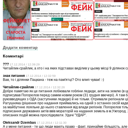
Додати коментар
Коментарі
???
17.12.2014 / 12:39:29
Читайлик-срайлик, а хто і на яких підставах виділив у цьому місці 9 ділянок
знак питання
17.12.2014 / 12:32:59
Вав, то і ділянки Пацкана - теж на пам'ятці? Ото влип чувак! :-)
Читайлик-срайлик
17.12.2014 / 12:32:26
Добре памятаю як це питання лобіювали гобліни ледиди, акти на землю (в ц
підписував Погорелов перед самим новим роком (31 грудня ввечері). А там б
руковводящих з ОДА (заступники ледиди) й не тільки. Отримали регіонали ці 
Ратушняка (рішення про надання приймались на одній з останніх сесій каде
за майбутнне лояльне до нього ставлення від влади регіонів. Погорелов тіль
підписання державних актів ввів мораторій на надання земель в м.Ужгород.
описаних подій можна прослідкувати. Удачі "УДАР".
Oleksandr Dzembas
17.12.2014 / 12:11:30
А у мене питання - те що люди мають право - факт, принайме більшість, але 