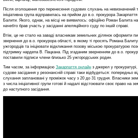
Після оголошення про перенесення судових слухань на невизначений т
ініціативна група відправилась на прийом до в.о. прокурора Закарпатт
Балити. Якого, однак, на місці не виявилось: офіційно Роман Балита на
начебто брав участь у засіданні апеляційного суду по іншій справі.
Втім, це не стало на заваді власникам земельних ділянок оформити п
звернення до в.о. прокурора області, в якому ті просять Романа Балиту 
ужгородців та ініціювати відкликання позову міською прокуратурою поз
підтримку нардепа В. Пацкана. Під згаданим зверненням до в.о. прокур
поставили підписи члени близько 25 ужгородських родин.
Тим часом, за інформацією
Закарпаття онлайн
з джерел у прокуратурі,
судове засідання у резонансній справі таки відбудеться: попередньо в
слухання заплановані у проміжок часу з 20 до 31 грудня. Власники зе
з числа ініціативної групи готові й надалі відстоювати своє право на з
до наступного засідання.