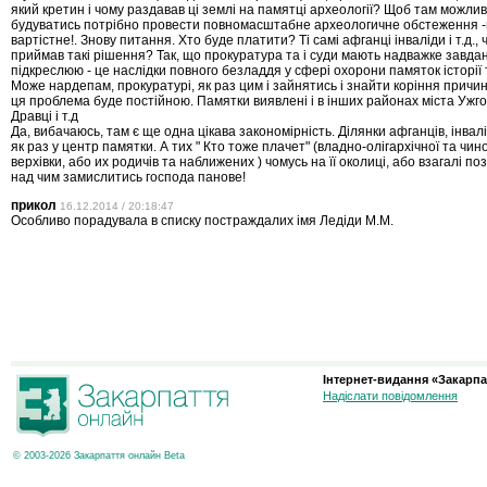
який кретин і чому раздавав ці землі на памятці археології? Щоб там можли
будуватись потрібно провести повномасштабне археологичне обстеження -
вартістне!. Знову питання. Хто буде платити? Ті самі афганці інваліди і т.д., 
приймав такі рішення? Так, що прокуратура та і суди мають надважке завдан
підкреслюю - це наслідки повного безладдя у сфері охорони памяток історії 
Може нардепам, прокуратурі, як раз цим і зайнятись і знайти коріння причин
ця проблема буде постійною. Памятки виявлені і в інших районах міста Ужг
Дравці і т.д
Да, вибачаюсь, там є ще одна цікава закономірність. Ділянки афганців, інва
як раз у центр памятки. А тих " Кто тоже плачет" (владно-олігархічної та чин
верхівки, або их родичів та наближених ) чомусь на її околиці, або взагалі поза
над чим замислитись господа панове!
прикол
16.12.2014 / 20:18:47
Особливо порадувала в списку постраждалих імя Ледіди М.М.
Інтернет-видання «Закарпа
Надіслати повідомлення
© 2003-2026 Закарпаття онлайн Beta