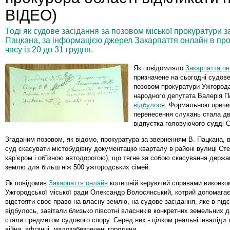
ВІДЕО)
Тоді як судове засідання за позовом міської прокуратури
Пацкана, за інформацією джерел Закарпаття онлайн в прок
часу із 20 до 31 грудня.
Як повідомляло
Закарпаття о
призначене на сьогодні судове
позовом прокуратури Ужгорода
народного депутата Валерія 
відбулос
я. Формальною прич
перенесення слухань стала д
відпустка головуючого судді С
Згаданим позовом, як відомо, прокуратура за зверненням В. Пацкана,
суд скасувати містобудівну документацію кварталу в районі вулиці Ст
кар’єром і об'їзною автодорогою), що тягне за собою скасування держа
землю для більш ніж 500 ужгородських сімей.
Як повідомив
Закарпаття онлайн
колишній керуючий справами виконко
Ужгородської міської ради Олександр Волосянський, котрий допомага
відстояти своє право на власну землю, на судове засідання, яке в підс
відбулось, завітали близько півсотні власників конкретних земельних ді
стали предметом судового спору. Серед них - цілком реальні інваліди 
війни, афганці, малозабезпечені городяни.