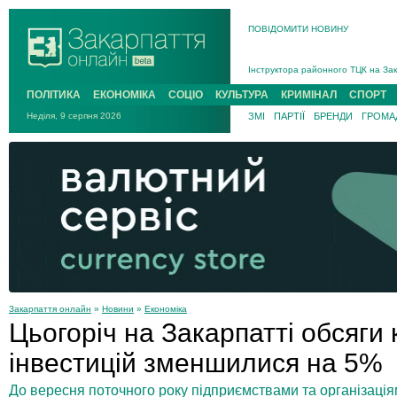
ПОВІДОМИТИ НОВИНУ
На війні загинув 26-річний військо
Інструктора районного ТЦК на Зак
В Ужгороді попрощаються із полег
ПОЛІТИКА
ЕКОНОМІКА
СОЦІО
КУЛЬТУРА
КРИМІНАЛ
СПОРТ
В Ужгороді 5 серпня попрощаються
Неділя, 9 серпня 2026
ЗМІ
ПАРТІЇ
БРЕНДИ
ГРОМАД
Підтвердили загибель захисника і
На війні з рф поліг військовий з 
На війні загинув 26-річний військо
Закарпаття онлайн
»
Новини
»
Економіка
Цьогоріч на Закарпатті обсяги
інвестицій зменшилися на 5%
До вересня поточного року підприємствами та організаціям