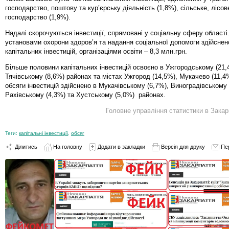
господарство, поштову та кур’єрську діяльність (1,8%), сільське, лісов
господарство (1,9%).
Надалі скорочуються інвестиції, спрямовані у соціальну сферу області.
установами охорони здоров’я та надання соціальної допомоги здійснено
капітальних інвестицій, організаціями освіти – 8,3 млн.грн.
Більше половини капітальних інвестицій освоєно в Ужгородському (21,
Тячівському (8,6%) районах та містах Ужгород (14,5%), Мукачево (11,4%
обсяги інвестицій здійснено в Мукачівському (6,7%), Виноградівському 
Рахівському (4,3%) та Хустському (5,0%) районах.
Головне управління статистики в Закар
Теги:
капітальні інвестиції
,
обсяг
Ділитись
На головну
Додати в закладки
Версія для друку
Пе