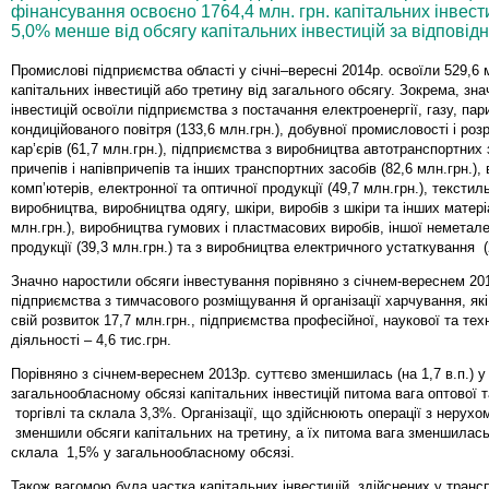
фінансування освоєно 1764,4 млн. грн. капітальних інвест
5,0% менше від обсягу капітальних інвестицій за відповід
Промислові підприємства області у січні–вересні 2014р. освоїли 529,6 
капітальних інвестицій або третину від загального обсягу. Зокрема, зна
інвестицій освоїли підприємства з постачання електроенергії, газу, пар
кондиційованого повітря (133,6 млн.грн.), добувної промисловості і роз
кар’єрів (61,7 млн.грн.), підприємства з виробництва автотранспортних 
причепів і напівпричепів та інших транспортних засобів (82,6 млн.грн.),
комп’ютерів, електронної та оптичної продукції (49,7 млн.грн.), текстил
виробництва, виробництва одягу, шкіри, виробів з шкіри та інших матері
млн.грн.), виробництва гумових і пластмасових виробів, іншої неметал
продукції (39,3 млн.грн.) та з виробництва електричного устаткування (
Значно наростили обсяги інвестування порівняно з січнем-вереснем 201
підприємства з тимчасового розміщування й організації харчування, я
свій розвиток 17,7 млн.грн., підприємства професійної, наукової та тех
діяльності – 4,6 тис.грн.
Порівняно з січнем-вереснем 2013р. суттєво зменшилась (на 1,7 в.п.) у
загальнообласному обсязі капітальних інвестицій питома вага оптової т
торгівлі та склала 3,3%. Організації, що здійснюють операції з нерух
зменшили обсяги капітальних на третину, а їх питома вага зменшилась н
склала 1,5% у загальнообласному обсязі.
Також вагомою була частка капітальних інвестицій, здійснених у транс