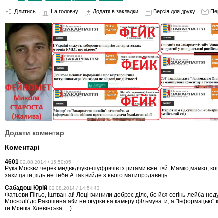
Ділитись
На головну
Додати в закладки
Версія для друку
Пе
Додати коментар
Коментарі
4601
02.08.2014 / 15:50:05
Рука Москви через медведчуко-шуфричів із ригами вже туй. Мамко,мамко, ког
захищати, кідь не тебе.А так вийде з нього матипродавець.
Сабадош Юрій
02.08.2014 / 14:54:43
Фатьови Пітьо, Іштван ай Лоці вчинили доброє діло, бо йся сегінь-лейба не
Москолії до Ракошина аби не огурки на камеру фільмувати, а "інформацью" к
ги Моніка Хлевінська... :)