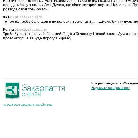
Брешуть на англійській мові. Розвод для англомовних іноземців, що не можу
правдиву інфу з наших ЗМІ. Думаю, що відео використовують і Кисельови П
розвода своєї зомбомаси.
яна
01.08.2014 / 16:42:21
то точно. треба було щей її до половини закопати............може би так дурь п
Копча
01.08.2014 / 16:38:49
Треба було вивезти у ліс "по гриби", дати їй лопату і нехай копає. Думаю піс
провокаторша забуде дорогу в Україну.
Інтернет-видання «Закарпа
Надіслати повідомлення
© 2003-2026 Закарпаття онлайн Beta