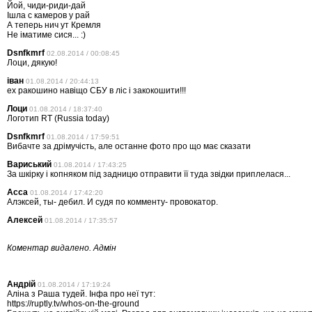
Йой, чиди-риди-дай
Ішла с камеров у рай
А теперь нич ут Кремля
Не іматиме сися... :)
Dsnfkmrf
02.08.2014 / 00:08:45
Лоци, дякую!
іван
01.08.2014 / 20:44:13
ех ракошино навіщо СБУ в ліс і закокошити!!!
Лоци
01.08.2014 / 18:37:40
Логотип RT (Russia today)
Dsnfkmrf
01.08.2014 / 17:59:51
Вибачте за дрімучість, але останне фото про що має сказати
Вариський
01.08.2014 / 17:43:25
За шкірку і копняком під задницю отправити її туда звідки приплелася...
Асса
01.08.2014 / 17:42:20
Алэксей, ты- дебил. И судя по комменту- провокатор.
Алексей
01.08.2014 / 17:35:57
Коментар видалено. Адмін
Андрій
01.08.2014 / 17:19:24
Аліна з Раша тудей. Інфа про неї тут:
https://ruptly.tv/whos-on-the-ground