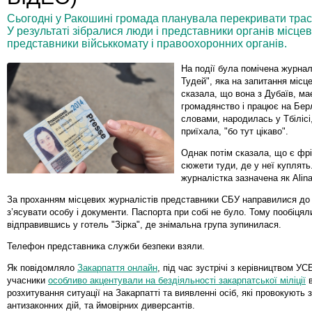
Сьогодні у Ракошині громада планувала перекривати трас
У результаті зібралися люди і представники органів місце
представники військкомату і правоохоронних органів.
На події була помічена журнал
Тудей", яка на запитання місц
сказала, що вона з Дубаїв, м
громадянство і працює на Берлі
словами, народилась у Тбілісі
приїхала, "бо тут цікаво".
Однак потім сказала, що є фр
сюжети туди, де у неї куплять
журналістка зазначена як Alina
За проханням місцевих журналістів представники СБУ направилися до
з’ясувати особу і документи. Паспорта при собі не було. Тому пообіцял
відправившись у готель "Зірка", де знімальна група зупинилася.
Телефон представника служби безпеки взяли.
Як повідомляло
Закарпаття онлайн
,
під час зустрічі з керівництвом УСБ
учасники
особливо акцентували на бездіяльності закарпатської міліції
в
розхитування ситуації на Закарпатті та виявленні осіб, які провокують 
антизаконних дій, та ймовірних диверсантів
.