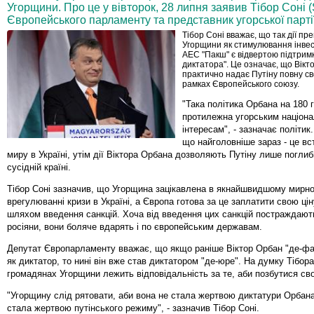
Угорщини. Про це у вівторок, 28 липня заявив Тібор Соні (S
Європейського парламенту та представник угорської парті
Тібор Соні вважає, що так дії пр
Угорщини як стимулювання інвес
АЕС "Пакш" є відвертою підтримк
диктатора". Це означає, що Вікт
практично надає Путіну повну св
рамках Європейського союзу.
"Така політика Орбана на 180 
протилежна угорським націон
інтересам", - зазначає політик
що найголовніше зараз - це в
миру в Україні, утім дії Віктора Орбана дозволяють Путіну лише поглиб
сусідній країні.
Тібор Соні зазначив, що Угорщина зацікавлена в якнайшвидшому мирн
врегулюванні кризи в Україні, а Європа готова за це заплатити свою цін
шляхом введення санкцій. Хоча від введення цих санкцій постраждають
росіяни, вони боляче вдарять і по європейським державам.
Депутат Європарламенту вважає, що якщо раніше Віктор Орбан "де-фа
як диктатор, то нині він вже став диктатором "де-юре". На думку Тібора
громадянах Угорщини лежить відповідальність за те, аби позбутися сво
"Угорщину слід рятовати, аби вона не стала жертвою диктатури Орбана
стала жертвою путінського режиму", - зазначив Тібор Соні.