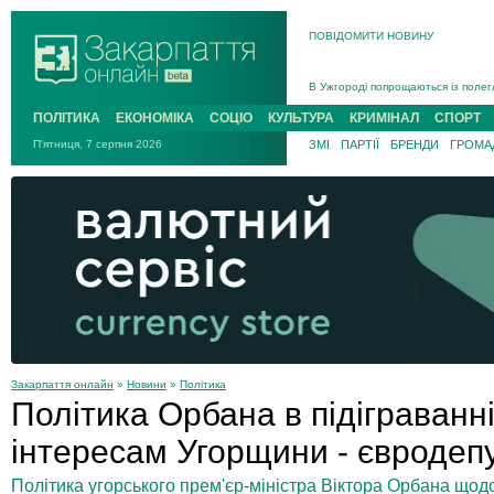
ПОВІДОМИТИ НОВИНУ
Інструктора районного ТЦК на Зак
В Ужгороді попрощаються із полег
В Ужгороді 5 серпня попрощаються
ПОЛІТИКА
ЕКОНОМІКА
СОЦІО
КУЛЬТУРА
КРИМІНАЛ
СПОРТ
Підтвердили загибель захисника і
П'ятниця, 7 серпня 2026
ЗМІ
ПАРТІЇ
БРЕНДИ
ГРОМАД
На війні з рф поліг військовий з 
На Хустщині внаслідок ДТП за уча
Інструктора районного ТЦК на Зак
Закарпаття онлайн
»
Новини
»
Політика
Політика Орбана в підіграванн
інтересам Угорщини - євродеп
Політика угорського прем'єр-міністра Віктора Орбана щод