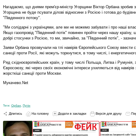
Нагадаємо, що днями прем'єр-міністр Угорщини Віктор Орбана зробив з
Угорщина не буде псувати ділові відносини з Росією і готова до будівн
"Південного потоку".
"Ми солідарні з українцями, але ми не можемо забувати і про наші влас
Якщо газопровід "Південний потік" повинен пройти через нашу країну, 
добрі стосунки з Росією, то ми, звичайно, за "Південний потік", - зазна
Заяви Орбана прозвучали на тлі намірів Європейського Союзу ввести с
санкції проти Росії, які можуть торкнутися, в тому числі, і енергетичног
Ряд східноєвропейських країн, у тому числі Польща, Литва і Румунія, 
Євросоюзу, які через своїх економічні інтереси ухиляються від намірів
жорсткіші санкції проти Москви.
Мукачево.Net
Теги:
Орбан
,
Путін
Ділитись
На головну
Додати в закладки
Версія для друку
Пе