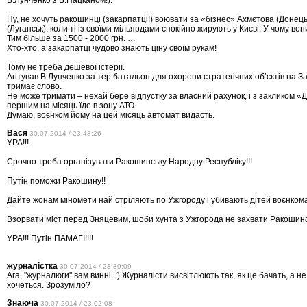
В.Лунченко з В.Пацканом!).
Ну, не хочуть ракошинці (закарпатці!) воювати за «бізнес» Ахмєтова (Донец
(Луганськ), коли ті із своїми мільярдами спокійно жирують у Києві. У чому вон
Тим більше за 1500 - 2000 грн. …
Хто-хто, а закарпатці чудово знають ціну своїм рукам!
Тому не треба дешевої істерії.
Агітував В.Лунченко за тер.батальон для охорони стратегічних об’єктів на З
тримає слово.
Не може тримати – нехай бере відпустку за власний рахунок, і з закликом «Дє
першим на місяць їде в зону АТО.
Думаю, воєнком йому на цей місяць автомат видасть.
Вася
30.07.2014 / 23:48:26
УРА!!!
Срочно треба організувати Ракошинську Народну Республіку!!!
Путін поможи Ракошину!!
Дайте жонам міномети най стріляють по Ужгороду і убивають дітей воєнкома
Взорвати міст перед Зняцевим, шоби хунта з Ужгорода не захвати Ракошино
УРА!!! Путін ПАМАГІ!!!!
журналістка
30.07.2014 / 23:39:09
Ага, "журналюги" вам винні. :) Журналісти висвітлюють так, як це бачать, а не
хочеться. Зрозуміло?
Знаюча
30.07.2014 / 23:02:08