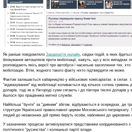
Як раніше повідомляло
Закарпаття онлайн
, свідки подій, в яких йдетьс
блокування автошляхів проти мобілізації, кажуть, що у всіх випадках 
розповідають якісь версії про автобуси і насильне захоплення тих, хто
мобілізацію. Втім, жодного такого факту ніхто підтвердити не може.
Фактом залишається хабарництво у військових комісаріатах: в селах 
"відмазування" від мобілізації коливається від кількох сотень гривень 
доларів, тоді як в Ужгороді суми сягають і до півтори тисячі доларів у 
йшлося про працівника митної служби.
Найбільші "бунти" за "дивним" збігом, відбуваються в осередках, де тр
структури Української православної церкви Московського патріархату. 
людей до незаконних дій прямо беруть особи, наближені до церковних 
У зазначених процесах активізувалися представники координованого з 
політичного "русинства" і колишньої партії влади.