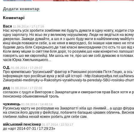
Додати коментар
Коментарі
Вася
11.08.2014 / 17:17:16
Нас хочуть усіх зробити зомбіями які будуть думати в одну новту, ходити ст
одну зарплату. Но всьо як у великому нєрушімому. Люди не ведіться на всяку
джерелах. Завжди думайте, а шо я з цього буду мати в найближчому майбутнь
кінці кінців поважати себе, а не няня в мерседесі, бо інакше нам явно не піти
будеме десь біля Середнього,де такі класні виноградники (то єсть то шо від 
Коли вижу мішки із сміттям біля доріг, то розумію,шо нам конкретно лапошат
говорять шо ми європейці. Ми шось не те, про шо ми собі думаємо в головах.
часів Юрка Хмельницького...
О.Д.
01.08.2014 / 17:29:07
Про кремлівсько-"русинський" фактор в Ракошині розповів Пєтя Гецко, а ось 
інформація про російські вуха у всій цій історії - http://zakarpattya.net.ua/New
Zakarpatski-mediinyky-u-Rakoshyni-vyrakhuvaly-ta-peredaly-SBU-rosiisku-zhur
дед
01.08.2014 / 17:22:08
согласен с гуцул и Виктором с Закарпатцем и ємигрантом прав Вася хотя и 
пенсионер обыкновенный троль
чужинець
01.08.2014 / 14:40:14
Русинську карту не розігрував на Закарпатті хіба що лінивий... а щодо фігура
на список його друзів у фейсбуці, побачите багацько цікавих обличчь. Висно
глибини лайна нехай кожен робить для себе сам.
військовий пенсіонер
31.07.2014 / 22:53:17
до «арт 2014-07-31 / 17:29:23»