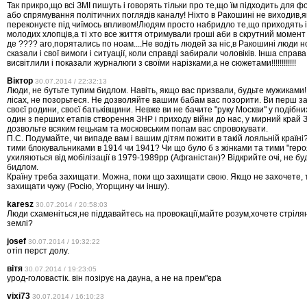
Так прикро,що всі ЗМІ пишуть і говорять тільки про те,що їм підходить для 
або спрямування політичних поглядів каналу! Ніхто в Ракошині не виходив,як
переконуєте під чиїмось впливом!Людям просто набридло те,що приходять 
молодих хлопців,а ті хто все життя отримували гроші аби в скрутний момент
де ???? аго,порятались по ноам....Не водіть людей за ніс,в Ракошині люди 
сказали і свої вимоги і ситуації, коли справді забирали чоловіків. Інша справ
висвітлили і показали журналюги з своїми нарізками,а не сюжетами!!!!!!!!!!!!
Віктор
30.07.2014 / 22:32:13
Люди, не бутьте тупим бидлом. Навіть, якщо вас призвали, будьте мужиками!!
лісах, не позорьтеся. Не дозволяйте вашим бабам вас позорити. Ви перш за
своєї родини, своєї батьківщини. Невже ви не бачите "руку Москви" у подібни
один з перших етапів створення ЗНР і приходу війни до нас, у мирний край 
дозвольте всяким гецькам та московським попам вас спровокувати.
П.С. Подумайте, чи випаде вам і вашим дітям пожити в такій лояльній країні
тими блокувальниками в 1914 чи 1941? Чи що було б з жінками та тими "гер
ухиляються від мобілізації в 1979-1989рр (Афганістан)? Відкрийте очі, не бу
бидлом.
Країну треба захищати. Можна, поки що захищати свою. Якщо не захочете, 
захищати чужу (Росію, Угорщину чи іншу).
karesz
30.07.2014 / 20:58:03
Люди схаменіться,не піддавайтесь на провокації,майте розум,хочете стріля
землі?
josef
30.07.2014 / 19:32:22
отіп перст долу.
вітя
30.07.2014 / 19:23:05
урод-головастік. він позірує на дауна, а не на прем"єра
vixi73
30.07.2014 / 16:10:23