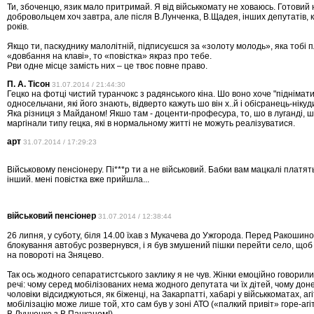
Ти, збоченцю, язик мало притримай. Я від військкомату не ховаюсь. Готовий
добровольцем хоч завтра, але після В.Лунченка, В.Щадея, інших депутатів, к
років.
Якщо ти, паскуднику малолітній, підписуєшся за «золоту молодь», яка тобі 
«довбання на клаві», то «повістка» якраз про тебе.
Рви одне місце замість них – це твоє повне право.
П. А. Тісон
31.07.2014 / 21:44:30
Гецко на фотці чистий туранчокс з радянського кіна. Шо воно хоче "піднімати
односельчани, які його знають, відверто кажуть шо він х..й і обісранець-ніку
Яка різниця з Майданом! Якшо там - доценти-професура, то, шо в луганді, шо
маргінали типу гецка, які в нормальному житті не можуть реалізуватися.
арт
31.07.2014 / 17:29:23
Військовому пенсіонеру. Пі***р ти а не військовий. Бабки вам мацкалі платят
інший. мені повістка вже прийшла...
військовий пенсіонер
31.07.2014 / 12:38:44
26 липня, у суботу, біля 14.00 їхав з Мукачева до Ужгорода. Перед Ракошино
блокування автобус розвернувся, і я був змушений пішки перейти село, щоб 
на повороті на Зняцево.
Так ось жодного сепаратистського заклику я не чув. Жінки емоційно говорили
речі: чому серед мобілізованих нема жодного депутата чи їх дітей, чому доне
чоловіки відсиджуються, як біженці, на Закарпатті, хабарі у військкоматах, аг
мобілізацію може лише той, хто сам був у зоні АТО («палкий привіт» горе-аг