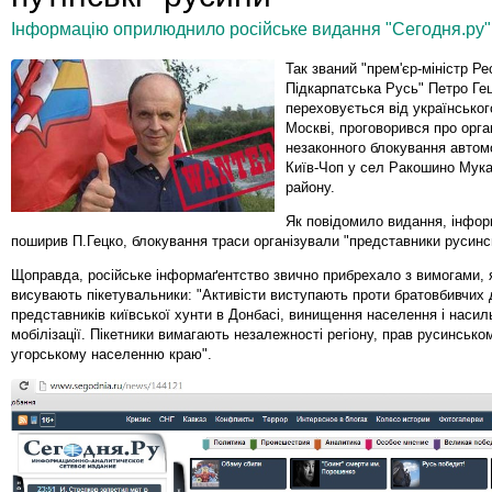
Інформацію оприлюднило російське видання "Сегодня.ру"
Так званий "прем'єр-міністр Ре
Підкарпатська Русь" Петро Гец
переховується від українсько
Москві, проговорився про орга
незаконного блокування автом
Київ-Чоп у сел Ракошино Мука
району.
Як повідомило видання, інфор
поширив П.Гецко, блокування траси організували "представники русинс
Щоправда, російське інформаґентство звично прибрехало з вимогами, я
висувають пікетувальники: "Активісти виступають проти братовбивчих 
представників київської хунти в Донбасі, винищення населення і насил
мобілізації. Пікетники вимагають незалежності регіону, прав русинськом
угорському населенню краю".