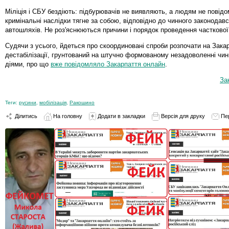
Міліція і СБУ бездіють: підбурювачів не виявляють, а людям не повідо
кримінальні наслідки тягне за собою, відповідно до чинного законодав
автошляхів. Не роз'яснюються причини і порядок проведення часткової 
Судячи з усього, йдеться про скоординовані спроби розпочати на Закар
дестабілізації, грунтований на штучно формованому незадоволенні чин
діями, про що
вже повідомляло
Закарпаття онлайн
.
За
Теги:
русини
,
мобілізація
,
Ракошино
Ділитись
На головну
Додати в закладки
Версія для друку
Пе