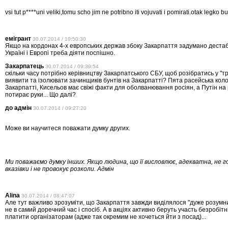
vsi tut p****uni veliki,tomu scho jim ne potribno iti vojuvati i pomirati.otak legko but
емігрант
30.07.2014 / 10:50:30
Якщо на кордонах 4-х европських держав збоку Закарпаття задумано дестабі
Україні і Европі треба діяти поспішно.
Закарпатець
30.07.2014 / 09:39:54
скільки часу потрібно керівництву Закарпатського СБУ, щоб розібратись у "т
виявити та ізолювати зачинщиків бунтів на Закарпатті? Пята расейська колон
Закарпатті, Кисельов має свіжі факти для оболванювання росіян, а Путін н
потирає руки... Що далі?
до адмін
30.07.2014 / 09:27:20
Може ви научитеся поважати думку других.
Ми поважаємо думку інших. Якщо людина, що її висловлює, адекватна, не г
вказівки і не провокує розколи. Адмін
Alina
30.07.2014 / 08:47:07
Але тут важливо зрозуміти, що Закарпаття завжди виділялося "дуже розумн
не в самий доречний час і спосіб. А в акціях активно беруть участь безробітні
платити організаторам (адже так окремим не хочеться йти з посад)...