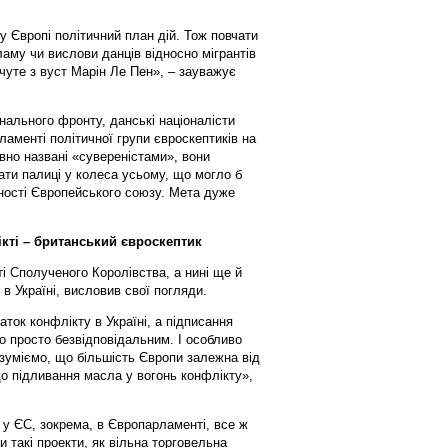
 Європі політичний план дій. Тож повчати
ламу чи вислови данців відносно мігрантів
очуте з вуст Марін Ле Пен», – зауважує
нального фронту, данські націоналісти
аменті політичної групи євроскептиків на
но названі «сувереністами», вони
ати палиці у колеса усьому, що могло б
жності Європейського союзу. Мета дуже
кті – британський євроскептик
і Сполученого Королівства, а нині ще й
в Україні, висловив свої погляди.
ок конфлікту в Україні, а підписання
ло просто безвідповідальним. І особливо
озуміємо, що більшість Європи залежна від
до підливання масла у вогонь конфлікту»,
 у ЄС, зокрема, в Європарламенті, все ж
 такі проекти, як вільна торговельна