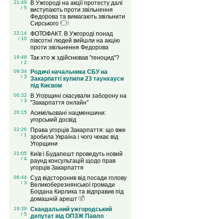
21:49
В Ужгороді на акції протесту далі
/ 5
виступають проти звільнення
Федорова та вимагають звільнити
Сирського
22:14
ФОТОФАКТ. В Ужгороді понад
/ 10
півсотні людей вийшли на акцію
проти звільнення Федорова
19:48
Так хто ж здійснював "геноцид"?
/ 2
09:34
Родичі начальника СБУ на
/ 3
Закарпатті купили 23 таунхауси
під Києвом
00:32
В Угорщині скасували заборону на
/ 3
"Закарпаття онлайн"
20:15
Асимільовані нацменшини:
угорський досвід
22:26
Права угорців Закарпаття: що вже
/ 1
зробила Україна і чого чекає від
Угорщини
21:05
Київ і Будапешт проведуть новий
/ 4
раунд консультацій щодо прав
угорців Закарпаття
08:44
Суд відсторонив від посади голову
/ 3
Великоберезнянської громади
Богдана Кирлика та відправив під
домашній арешт
19:39
Скандальний ужгородський
/ 5
депутат від ОПЗЖ Павло