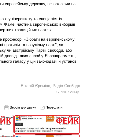
ти європейську державу, незважаючи на
го університету та спеціаліст із
ом Жаме, частина європейських виборців
ертних традиційних партіях.
же професор. «Зібрати на європейському
ні протиріч та популізму партії, як
ку чи австрійську Партії свободи, або
ній досвід таких спроб у Європарламенті,
ного галасу у цій законодавчій установі
Віталій Єреміца, Радіо Свобода
17 липня 2014р.
и
Версія для друку
Переслати