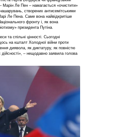
 – Марін Ле Пен – намагається «очистити»
 нашарувань, створених антисемітськими
Марі Ле Пена. Саме вона найвідкритіше
Національного фронту і, як вона
іотизму» президента Путіна.
еси та спільні цінності. Сьогодні
ось на кшталт Холодної війни проти
ння диявола, як диктатуру, як повністю
є дійсності», – нещодавно заявила голова