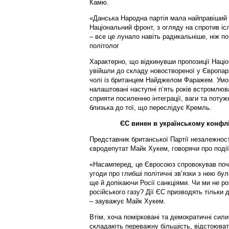
Камю.
«Данська Народна партія мала найправіший у
Національний фронт, з огляду на спротив іс
– все це лунало навіть радикальніше, ніж п
політолог
Характерно, що відкинувши пропозиції Націо
увійшли до складу новоствореної у Європарл
чолі із британцем Найджелом Фаражем. Умов
налаштовані наступні п’ять років встромлюв
сприяти посиленню інтеграції, ваги та поту
близька до тої, що переслідує Кремль.
ЄС винен в українському конфлі
Представник британської Партії незалежност
євродепутат Майк Хукем, говорячи про події 
«Насамперед, це Євросоюз спровокував почат
угоди про глибші політичні зв’язки з нею бу
ще й допікаючи Росії санкціями. Чи ми не р
російського газу? Дії ЄС призводять тільки 
– зауважує Майк Хукем.
Втім, хоча помірковані та демократичні сили
складають переважну більшість, відстоювати