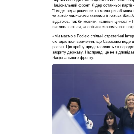
Національний фронт. Лідер останньої партії
її імідж від агресивних та малопривабливих
та антиісламськими заявами її батька Жан-
відстоює, так би мовити, «спільні цінності» 
висловлюється, «політики економічного патр
«Ми маємо з Росією спільні стратегічні інтер
складається враження, що Євросоюз веде щ
росіян. Цю країну представляють як породже
закриту державу. Насправді це не відповіда
Національного фронту.