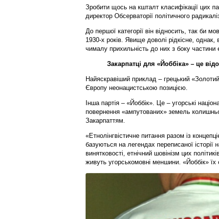
Зробити щось на кшталт класифікації цих па
директор Обсерваторії політичного радикал
До першої категорії він відносить, так би мо
1930-х років. Явище доволі рідкісне, однак,
чималу прихильність до них з боку частини 
Закарпатці для «Йоббіка» – це від
Найяскравіший приклад – грецький «Золотий
Європу неонацистською позицією.
Інша партія – «Йоббік». Це – угорські націон
повернення «ампутованих» земель колишньої
Закарпаттям.
«Етнолінгвістичне питання разом із концепці
базуються на легендах переписаної історії н
винятковості, етнічний шовінізм цих політик
живуть угорськомовні меншини. «Йоббік» їх 