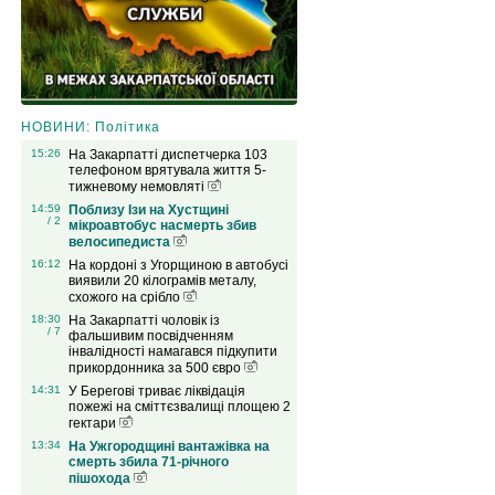
НОВИНИ: Політика
15:26
На Закарпатті диспетчерка 103
телефоном врятувала життя 5-
тижневому немовляті
14:59
Поблизу Ізи на Хустщині
/ 2
мікроавтобус насмерть збив
велосипедиста
16:12
На кордоні з Угорщиною в автобусі
виявили 20 кілограмів металу,
схожого на срібло
18:30
На Закарпатті чоловік із
/ 7
фальшивим посвідченням
інвалідності намагався підкупити
прикордонника за 500 євро
14:31
У Берегові триває ліквідація
пожежі на сміттєзвалищі площею 2
гектари
13:34
На Ужгородщині вантажівка на
смерть збила 71-річного
пішохода