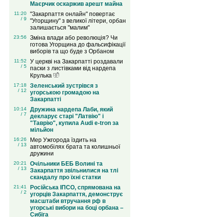
Маєрчик оскаржив арешт майна
11:20
"Закарпаття онлайн" повертає
/ 9
"Угорщину" з великої літери, орбан
залишається "малим"
23:56
Зміна влади або революція? Чи
готова Угорщина до фальсифікації
виборів та що буде з Орбаном
11:52
У церкві на Закарпатті роздавали
/ 5
паски з листівками від нардепа
Крулька
17:18
Зеленський зустрівся з
/ 12
угорською громадою на
Закарпатті
10:14
Дружина нардепа Лаби, який
/ 7
декларує старі "Латвію" і
"Таврію", купила Audi e-tron за
мільйон
16:26
Мер Ужгорода їздить на
/ 13
автомобілях брата та колишньої
дружини
20:21
Очільники БЕБ Волині та
/ 13
Закарпаття звільнилися на тлі
скандалу про їхні статки
21:41
Російська ІПСО, спрямована на
/ 2
угорців Закарпаття, демонструє
масштаби втручання рф в
угорські вибори на боці орбана –
Сибіга