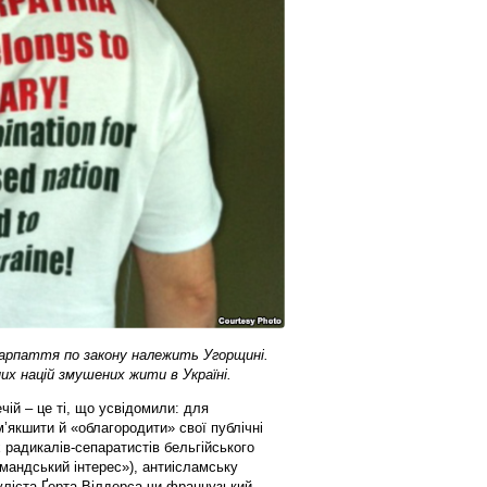
акарпаття по закону належить Угорщині.
их націй змушених жити в Україні.
чій – це ті, що усвідомили: для
’якшити й «облагородити» свої публічні
х радикалів-сепаратистів бельгійського
мандський інтерес»), антиісламську
уліста Ґерта Вілдерса чи французький