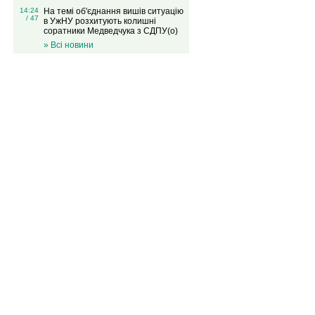
14:24
На темі об'єднання вишів ситуацію
/ 47
в УжНУ розхитують колишні
соратники Медведчука з СДПУ(о)
» Всі новини