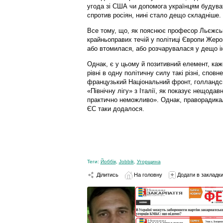
угода зі США чи допомога українцям будува
спротив росіян, нині стало дещо складніше.
Все тому, що, як пояснює професор Льєжсько
крайньоправих течій у політиці Європи Жер
або втомилася, або розчарувалася у дещо ін
Однак, є у цьому й позитивний елемент, ка
рівні в одну політичну силу такі різні, сповне
французький Національний фронт, голландсь
«Північну лігу» з Італії, як показує нещодав
практично неможливо». Однак, праворадикаль
ЄС таки додалося.
Теги:
Йоббік
,
Jobbik
,
Угорщина
Ділитись
На головну
Додати в закладк