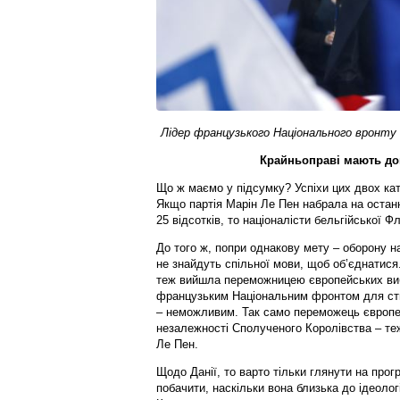
Лідер французького Національного вронту 
Крайньоправі мають дов
Що ж маємо у підсумку? Успіхи цих двох кат
Якщо партія Марін Ле Пен набрала на остан
25 відсотків, то націоналісти бельгійської Ф
До того ж, попри однакову мету – оборону на
не знайдуть спільної мови, щоб об’єднатися
теж вийшла переможницею європейських вибо
французьким Національним фронтом для ств
– неможливим. Так само переможець європейс
незалежності Сполученого Королівства – теж
Ле Пен.
Щодо Данії, то варто тільки глянути на про
побачити, наскільки вона близька до ідеолог