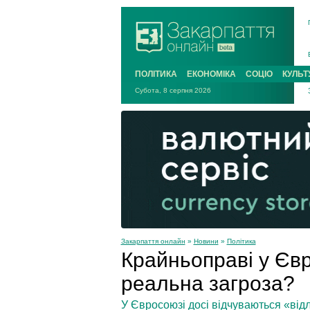
ПОЛІТИКА
ЕКОНОМІКА
СОЦІО
КУЛЬТ
Субота, 8 серпня 2026
Закарпаття онлайн
»
Новини
»
Політика
Крайньоправі у Євр
реальна загроза?
У Євросоюзі досі відчуваються «від