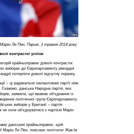
Марін Ле Пен, Париж, 1 травня 2014 року
олі контрастні успіхи
егорій крайньоправих доволі контрастні.
ніх виборах до Європарламенту рекордні
ландрії потерпіли доволі відчутну поразку.
ції – ці радикально налаштовані партії ніяк
. Скажімо, данська Народна партія, яка
рів, заявила, що вважає об’єднання із
орення політичної групи Європарламенту
ьких виборів у Британії – партія
 не хоче об’єднуватися з партією Марін
граму данських крайньоправих, щоб
ії Марін Ле Пен, пояснює політолог Жак-Ів