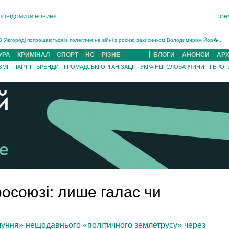
ПОВІДОМИТИ НОВИНУ
ОН
Інструктора районного ТЦК на Закарпатті судитимуть за обвинуваченням у катув...
В Ужгороді попрощаються із полеглим на війні з росією захисником Володимиром Йор�...
В Ужгороді 5 серпня попрощаються із захисником Богданом Югасом, який два роки �...
Підтвердили загибель захисника із Нанкова на Хустщині Юліана Гербея (ФОТО)[/gree...
УРА
КРИМІНАЛ
СПОРТ
НС
РІЗНЕ
БЛОГИ
АНОНСИ
АРХ
На війні з рф поліг військовий з Виноградова Ігнат Роздяловський (ФОТО)...
ЗМІ
ПАРТІЇ
БРЕНДИ
ГРОМАДСЬКІ ОРГАНІЗАЦІЇ
УКРАЇНЦІ СЛОВАЧЧИНИ
ГЕРОЇ
На Хустщині внаслідок ДТП за участі трьох авто постраждали 13 людей (ФОТО)...
Інструктора районного ТЦК на Закарпатті судитимуть за обвинувачен...
осоюзі: лише галас чи
луння» нещодавнього «політичного землетрусу» через