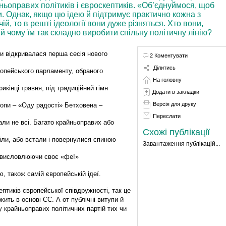
ньоправих політиків і євроскептиків. «Об’єднуймося, щоб
. Однак, якщо цю ідею й підтримує практично кожна з
ій, то в решті ідеології вони дуже різняться. Хто вони,
 й чому їм так складно виробити спільну політичну лінію?
и відкривалася перша сесія нового
2 Коментувати
Ділитись
опейського парламенту, обраного
На головну
рикінці травня, під традиційний гімн
Додати в закладки
Версія для друку
опи – «Оду радості» Бетховена –
Переслати
али не всі. Багато крайньоправих або
Схожі публікації
іли, або встали і повернулися спиною
Завантаження публікацій...
б висловлюючи своє «фе!»
, також самій європейській ідеї.
ептиків європейської співдружності, так це
жить в основі ЄС. А от публічні витупи й
у крайньоправих політичних партій тих чи