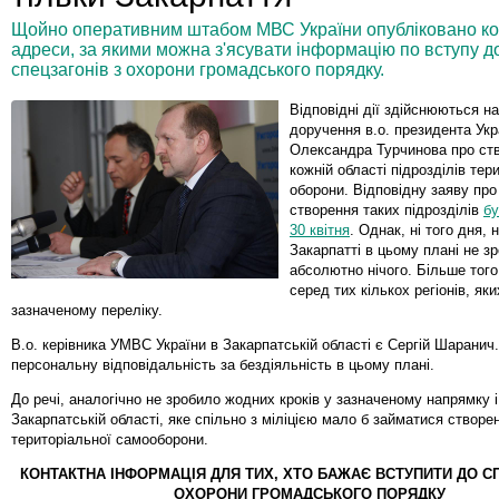
Щойно оперативним штабом МВС України опубліковано кон
адреси, за якими можна з'ясувати інформацію по вступу д
спецзагонів з охорони громадського порядку.
Відповідні дії здійснюються н
доручення в.о. президента Укр
Олександра Турчинова про ст
кожній області підрозділів тер
оборони. Відповідну заяву п
створення таких підрозділів
бу
30 квітня
. Однак, ні того дня, н
Закарпатті в цьому плані не з
абсолютно нічого. Більше того
серед тих кількох регіонів, як
зазначеному переліку.
В.о. керівника УМВС України в Закарпатській області є Сергій Шаранич
персональну відповідальність за бездіяльність в цьому плані.
До речі, аналогічно не зробило жодних кроків у зазначеному напрямку 
Закарпатській області, яке спільно з міліцією мало б займатися створе
територіальної самооборони.
КОНТАКТНА ІНФОРМАЦІЯ ДЛЯ ТИХ, ХТО БАЖАЄ ВСТУПИТИ ДО С
ОХОРОНИ ГРОМАДСЬКОГО ПОРЯДКУ