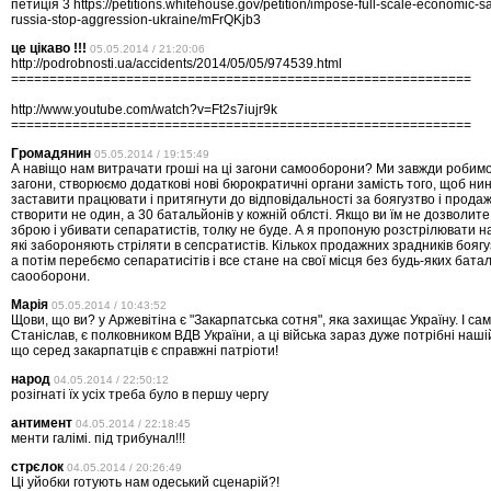
петиція 3 https://petitions.whitehouse.gov/petition/impose-full-scale-economic-s
russia-stop-aggression-ukraine/mFrQKjb3
це цікаво !!!
05.05.2014 / 21:20:06
http://podrobnosti.ua/accidents/2014/05/05/974539.html
============================================================
http://www.youtube.com/watch?v=Ft2s7iujr9k
============================================================
Громадянин
05.05.2014 / 19:15:49
А навіщо нам витрачати гроші на ці загони самооборони? Ми завжди робимо 
загони, створюємо додаткові нові бюрократичні органи замість того, щоб нин
заставити працювати і притягнути до відповідальності за боягузтво і прода
створити не один, а 30 батальйонів у кожній облсті. Якщо ви їм не дозволит
зброю і убивати сепаратистів, толку не буде. А я пропоную розстрілювати на
які забороняють стріляти в сепсратистів. Кількох продажних зрадників боягу
а потім перебємо сепаратисітів і все стане на свої місця без будь-яких бата
саооборони.
Марія
05.05.2014 / 10:43:52
Щови, що ви? у Аржевітіна є "Закарпатська сотня", яка захищає Україну. І сам
Станіслав, є полковником ВДВ України, а ці війська зараз дуже потрібні нашій
що серед закарпатців є справжні патріоти!
народ
04.05.2014 / 22:50:12
розігнаті їх усіх треба було в першу чергу
антимент
04.05.2014 / 22:18:45
менти галімі. під трибунал!!!
стрєлок
04.05.2014 / 20:26:49
Ці уйобки готують нам одеський сценарій?!