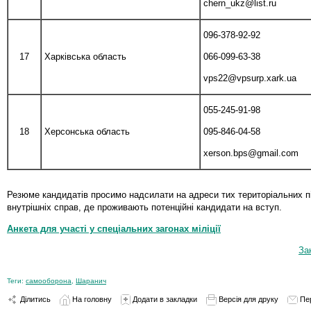
chern_ukz@list.ru
096-378-92-92
17
Харківська область
066-099-63-38
vps22@vpsurp.xark.ua
055-245-91-98
18
Херсонська область
095-846-04-58
xerson.bps@gmail.com
Резюме кандидатів просимо надсилати на адреси тих територіальних п
внутрішніх справ, де проживають потенційні кандидати на вступ.
Анкета для участі у спеціальних загонах міліції
За
Теги:
самооборона
,
Шаранич
Ділитись
На головну
Додати в закладки
Версія для друку
Пе