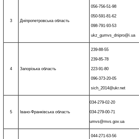
056-756-51-98
050-591-81-62
3
Дніпропетровська область
098-791-93-53
ukz_gumvs_dnipro@i.ua
239-88-55
239-85-78
4
Запорізька область
223-91-80
096-373-20-05
sich_2014@ukr.net
034-279-02-20
5
Івано-Франківська область
034-279-00-71
umvs@mvs.gov.ua
044-271-63-56