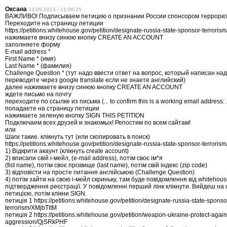
Оксана
13.05.2014 / 21:06:25
ВАЖЛИВО! Подписываем петицию о признании России спонсором террори
Переходите на страницу петиции
https://petitions.whitehouse.gov/petition/designate-russia-state-sponsor-terroris
нажимаете внизу синюю кнопку CREATE AN ACCOUNT
заполняете форму
E-mail address *
First Name * (имя)
Last Name * (фамилия)
Challenge Question * (тут надо ввести ответ на вопрос, который написан на
переводите через google translate если не знаете английский)
далее нажимаете внизу синюю кнопку CREATE AN ACCOUNT
ждете письмо на почту
переходите по ссылке из письма (... to confirm this is a working email address: .
попадаете на страницу петиции
нажимаете зеленую кнопку SIGN THIS PETITION
Подключаем всех друзей и знакомых! Репостим по всем сайтам!
или
Шаги такие. клікнуть тут (или скопировать в поиск)
https://petitions.whitehouse.gov/petition/designate-russia-state-sponsor-terroris
1) Відкрити акаунт (клікнуть create account)
2) вписаnи свій і-мейл, (e-mail address), потім своє ім*я
(fist name), потім своє прізвище (last name), потім свій індекс (zip code)
3) відповісти на просте питання англійською (Challenge Question)
4) потім зайти на свою і-мейл скриньку, там буде повідомлення від whitehou
підтвердження реєстрації. У повідомленні перший лінк клікнути. Вийдеш на с
петицією, потім клікни SIGN.
петиція 1 https://petitions.whitehouse.gov/petition/designate-russia-state-sponso
terrorism/XMjbTltM
петиція 2 https://petitions.whitehouse.gov/petition/weapon-ukraine-protect-again
aggression/QjSRkPHF