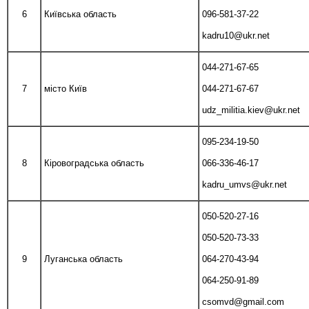
6
Київська область
096-581-37-22
kadru10@ukr.net
044-271-67-65
7
місто Київ
044-271-67-67
udz_militia.kiev@ukr.net
095-234-19-50
8
Кіровоградська область
066-336-46-17
kadru_umvs@ukr.net
050-520-27-16
050-520-73-33
9
Луганська область
064-270-43-94
064-250-91-89
csomvd@gmail.com