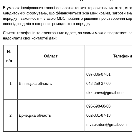
В умовах інспірованих ззовні сепаратистських терористичних атак, ств
бандитських формувань, що фінансуються з-за меж країни, загрози вн
порядку і законності - главою МВС прийнято рішення про створення ко
спецпідрозділів з охорони громадського порядку.
Список телефонів та електронних адрес, за якими можна звертатися п
надсилати свої контактні дані:
№
Області
Телефони
п/п
097-306-07-51
1
Вінницька область
043-259-37-09
ukz.umvs@gmail.com
095-698-68-03
2
Донецька область
062-301-87-13
mvsukrdon@gmail.com