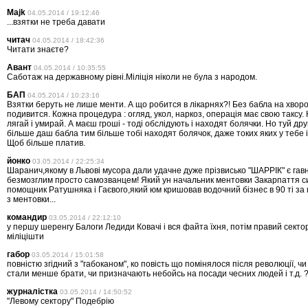
Majk
04.05.2014 / 19:12:46
...взятки не треба давати
читач
04.05.2014 / 18:42:36
Читати знаєте?
Авант
04.05.2014 / 10:35:55
Саботаж на державному рівні.Міліція ніколи не була з народом.
БАП
04.05.2014 / 10:23:16
Взятки беруть не лише менти. А що робится в лікарнях?! Без бабла на хворо
подивится. Кожна процедура : огляд, укол, наркоз, операція має свою таксу
лягай і умирай. А маєш гроші - тоді обслідують і находят болячки. Но туй друг
більше даш бабла тим більше тобі находят болячок, даже токих яких у тебе і
Щоб більше платив.
йонко
03.05.2014 / 22:25:34
Шаранич,якому в Львові мусора дали удачне дуже прізвисько "ШАРРІК" є гав
безмозглим просто самозванцем! Який ун начальник ментовки Закарпаття си
помощник Ратушняка і Гаєвого,який юм кришовав водочний бізнес в 90 ті за 
з ментовки...
командир
03.05.2014 / 22:12:10
у першу шеренгу Балоги Ледиди Ковачі і вся файта їхня, потім правий сектор
міліцішти
габор
03.05.2014 / 15:01:58
повністю згідний з "габоканом", ко повість що помінялося після революції, ч
стали менше брати, чи призначають небойсь на посади чесних людей і т.д. 
журналістка
03.05.2014 / 14:50:52
"Левому сектору" Подебрію