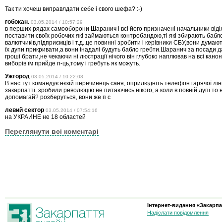
Так ти хочеш виправлдати себе і свого шефа? :-)
гобокан.
03.05.2014 / 10:57:29
в перших рядах самооборони Шаранич і всі його призначені начальники віді
поставити своїх робочих які займаються контробандою,ті які збирають бабло
валютчиків,підприємців і т.д.,це повинні зробити і керівники СБУ,вони думаю
їх дупи прикривати,а вони інадалі будуть бабло гребти.Шаранич за посади 
гроші брати,не чекаючи ні люстрації нічого він глубоко наплював на всі кано
виборів їм прийде п-ць,тому і гребуть як можуть.
Ужгород
03.05.2014 / 10:22:08
В нас тут командує нєкій перечинець саня, оприлюдніть телефон гарячої ліні
закарпатті. зробили революцію не питаючись нікого, а коли в повній дупі то
допомагай? розберуться, вони же п с
левий сектор
03.05.2014 / 07:54:16
на УКРАИНЕ не 18 областей
Переглянути всі коментарі
Інтернет-видання «Закарпа
Надіслати повідомлення