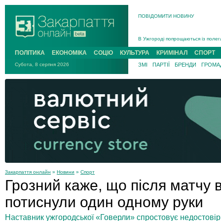
ПОВІДОМИТИ НОВИНУ
Інструктора районного ТЦК на Зак
В Ужгороді попрощаються із полег
В Ужгороді 5 серпня попрощаються
ПОЛІТИКА
ЕКОНОМІКА
СОЦІО
КУЛЬТУРА
КРИМІНАЛ
СПОРТ
Підтвердили загибель захисника і
Субота, 8 серпня 2026
ЗМІ
ПАРТІЇ
БРЕНДИ
ГРОМАД
На війні з рф поліг військовий з 
На Хустщині внаслідок ДТП за уча
Інструктора районного ТЦК на Зак
Закарпаття онлайн
»
Новини
»
Спорт
Грозний каже, що після матчу 
потиснули один одному руки
Наставник ужгородської «Говерли» спростовує недостовірн