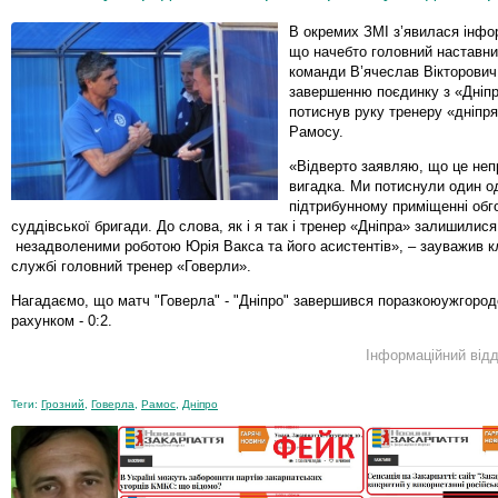
В окремих ЗМІ з’явилася інфор
що начебто головний наставни
команди В’ячеслав Вікторович
завершенню поєдинку з «Дніп
потиснув руку тренеру «дніпр
Рамосу.
«Відверто заявляю, що це неп
вигадка. Ми потиснули один о
підтрибунному приміщенні обго
суддівської бригади. До слова, як і я так і тренер «Дніпра» залишилися
незадволеними роботою Юрія Вакса та його асистентів», – зауважив к
службі головний тренер «Говерли».
Нагадаємо, що матч "Говерла" - "Дніпро" завершився поразкоюужгород
рахунком - 0:2.
Інформаційний відд
Теги:
Грозний
,
Говерла
,
Рамос
,
Дніпро