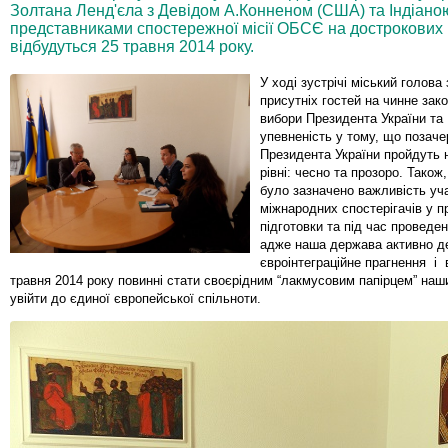
Золтана Ленд'єла з Девідом А.Конненом (США) та Індіаною
представниками спостережної місії ОБСЄ на дострокових
відбудуться 25 травня 2014 року.
У ході зустрічі міський голова
присутніх гостей на чинне за
вибори Президента України та
упевненість у тому, що позаче
Президента України пройдуть
рівні: чесно та прозоро. Також,
було зазначено важливість учас
міжнародних спостерігачів у п
підготовки та під час проведен
адже наша держава активно д
євроінтеграційне прагнення і 
травня 2014 року повинні стати своєрідним “лакмусовим папірцем” наш
увійти до єдиної європейської спільноти.