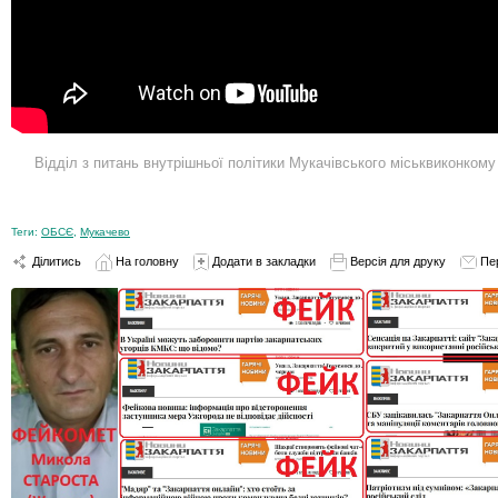
Відділ з питань внутрішньої політики Мукачівського міськвиконком
Теги:
ОБСЄ
,
Мукачево
Ділитись
На головну
Додати в закладки
Версія для друку
Пе