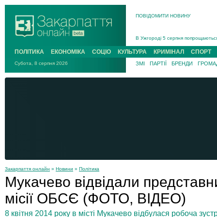
ПОВІДОМИТИ НОВИНУ
Інструктора районного ТЦК на Зак
В Ужгороді попрощаються із полег
В Ужгороді 5 серпня попрощаються
Підтвердили загибель захисника і
ПОЛІТИКА
ЕКОНОМІКА
СОЦІО
КУЛЬТУРА
КРИМІНАЛ
СПОРТ
На війні з рф поліг військовий з 
Субота, 8 серпня 2026
ЗМІ
ПАРТІЇ
БРЕНДИ
ГРОМАД
На Хустщині внаслідок ДТП за уча
Інструктора районного ТЦК на Зак
Закарпаття онлайн
»
Новини
»
Політика
Мукачево відвідали представн
місії ОБСЄ (ФОТО, ВІДЕО)
8 квітня 2014 року в місті Мукачево відбулася робоча зуст