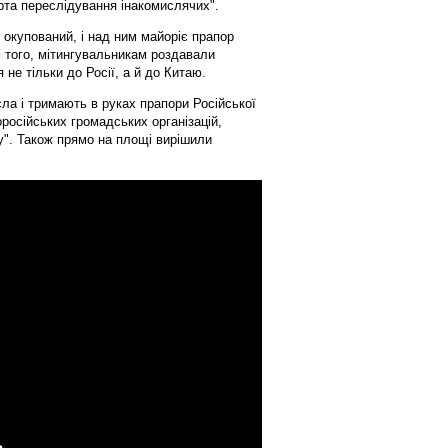
арта переслідування інакомислячих".
 окупований, і над ним майоріє прапор
м того, мітингувальникам роздавали
не тільки до Росії, а й до Китаю.
сла і тримають в руках прапори Російської
оросійських громадських організацій,
". Також прямо на площі вирішили