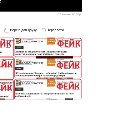
07 квітня 2014р.
и
Версія для друку
Переслати