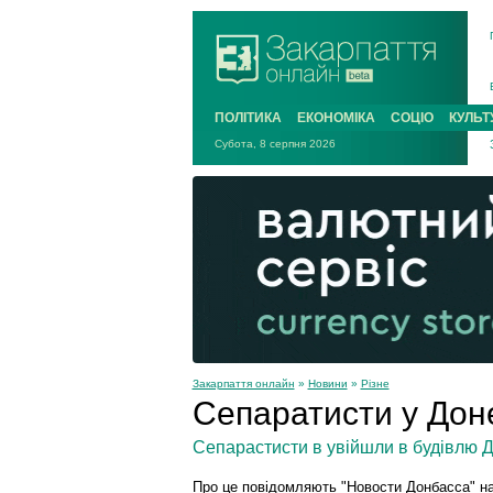
ПОЛІТИКА
ЕКОНОМІКА
СОЦІО
КУЛЬТ
Субота, 8 серпня 2026
Закарпаття онлайн
»
Новини
»
Різне
Сепаратисти у Дон
Сепарастисти в увійшли в будівлю Д
Про це повідомляють "Новости Донбасса" на с