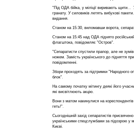
"Під ОДА бійка, у міліції виривають щити..
гранату. У силовиків летять вибухові пакети.
видання.
Станом на 15:30, виломавши ворота, сепар
Станом на 15:45 над ОДА піднято російський
флагштока, повідомляє "Остров".
"Сепаратисти спустили прапор, але не зумів
ножем. Замість українського до підняття при
повідомленні.
Збори проходять за підтримки "Народного оп
блок".
На самому початку мітингу деякі його учасни
які висвітлюють акцію.
Вони з матом накинулися на кореспондентів 
геть!".
Сьогоднішній захід сепаратистів присвячено 
українськими спецслужбами за підозрою у м
Києві.