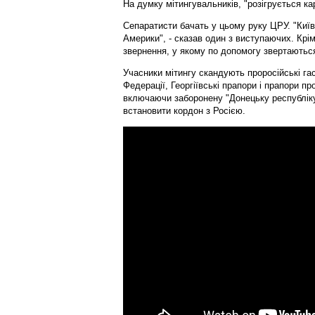
На думку мітингувальників, "розігрується к
Сепаратисти бачать у цьому руку ЦРУ. "Київ
Америки", - сказав один з виступаючих. Крі
звернення, у якому по допомогу звертаються 
Учасники мітингу скандують проросійські га
Федерації, Георгіївські прапори і прапори пр
включаючи заборонену "Донецьку республіку
встановити кордон з Росією.