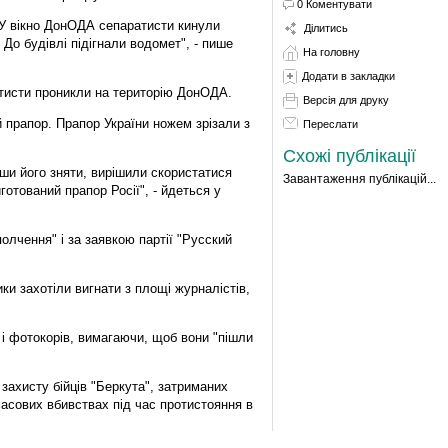
0 Коментувати
. У вікно ДонОДА сепаратисти кинули
Ділитись
 До будівлі підігнали водомет", - пише
На головну
Додати в закладки
атисти проникли на територію ДонОДА.
Версія для друку
 прапор. Прапор України ножем зрізали з
Переслати
Схожі публікації
ши його зняти, вирішили скористатися
Завантаження публікацій...
готований прапор Росії", - йдеться у
олчення" і за заявкою партії "Русский
ки захотіли вигнати з площі журналістів,
і фотокорів, вимагаючи, щоб вони "пішли
захисту бійців "Беркута", затриманих
асових вбивствах під час протистояння в