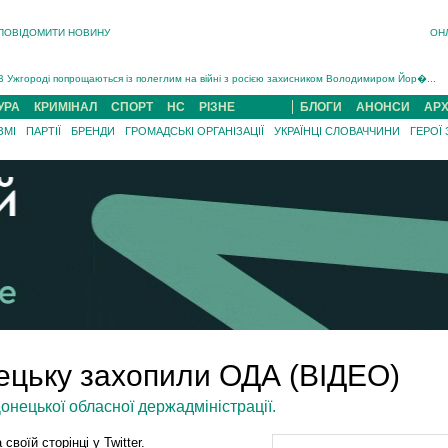
ПОВІДОМИТИ НОВИНУ
ОН
Інструктора районного ТЦК на Закарпатті судитимуть за обвинуваченням у катув...
В Ужгороді попрощаються із полеглим на війні з росією захисником Володимиром Йор�...
В Ужгороді 5 серпня попрощаються із захисником Богданом Югасом, який два роки �...
УРА
КРИМІНАЛ
СПОРТ
НС
РІЗНЕ
БЛОГИ
АНОНСИ
АРХ
Підтвердили загибель захисника із Нанкова на Хустщині Юліана Гербея (ФОТО)[/gree...
ЗМІ
ПАРТІЇ
БРЕНДИ
ГРОМАДСЬКІ ОРГАНІЗАЦІЇ
УКРАЇНЦІ СЛОВАЧЧИНИ
ГЕРОЇ
На війні з рф поліг військовий з Виноградова Ігнат Роздяловський (ФОТО)...
На Хустщині внаслідок ДТП за участі трьох авто постраждали 13 людей (ФОТО)...
Інструктора районного ТЦК на Закарпатті судитимуть за обвинувачен...
ецьку захопили ОДА (ВІДЕО)
онецької обласної держадміністрації.
воїй сторінці у Twitter.