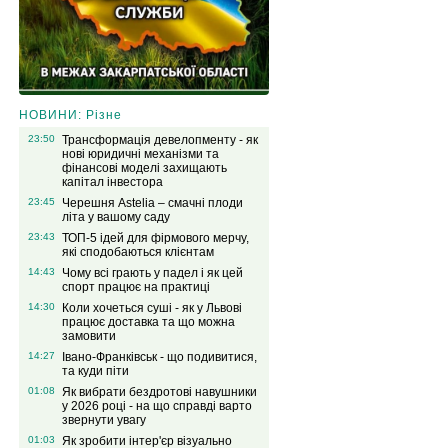
НОВИНИ: Різне
23:50
Трансформація девелопменту - як
нові юридичні механізми та
фінансові моделі захищають
капітал інвестора
23:45
Черешня Astelia – смачні плоди
літа у вашому саду
23:43
ТОП-5 ідей для фірмового мерчу,
які сподобаються клієнтам
14:43
Чому всі грають у падел і як цей
спорт працює на практиці
14:30
Коли хочеться суші - як у Львові
працює доставка та що можна
замовити
14:27
Івано-Франківськ - що подивитися,
та куди піти
01:08
Як вибрати бездротові навушники
у 2026 році - на що справді варто
звернути увагу
01:03
Як зробити інтер'єр візуально