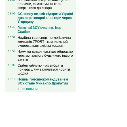
Збільшення лімфатичних вузлів -
причини, симптоми та коли
звертатися до лікаря
23:01
ЄС знову не зміг відкрити Україні
два переговорні кластери через
Угорщину
13:44
Генштаб ЗСУ очолить Ігор
Скибюк
10:52
Надійна транспортно-логістична
компанія 7PORT - комплексний
супровід вантажів за кордон
10:50
Чому ми дедалі частіше обираємо
кросівки замість будь-якого іншого
взуття
10:33
Срібні каблучки - як вибрати
прикрасу, яку захочеться носити
щодня
09:10
Новим головнокомандувачем
ЗСУ стане Михайло Драпатий
» Всі новини