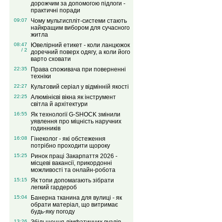
дорожчим за допомогою підлоги -
практичні поради
09:07
Чому мультиспліт-системи стають
найкращим вибором для сучасного
житла
08:47
Ювелірний етикет - коли ланцюжок
/ 2
доречний поверх одягу, а коли його
варто сховати
22:35
Права споживача при поверненні
техніки
22:27
Культовий серіал у відмінній якості
22:25
Алюмінієві вікна як інструмент
світла й архітектури
16:55
Як технології G-SHOCK змінили
уявлення про міцність наручних
годинників
16:08
Гінеколог - які обстеження
потрібно проходити щороку
15:25
Ринок праці Закарпаття 2026 -
місцеві вакансії, прикордонні
можливості та онлайн-робота
15:15
Як топи допомагають зібрати
легкий гардероб
15:04
Банерна тканина для вулиці - як
обрати матеріал, що витримає
будь-яку погоду
13:26