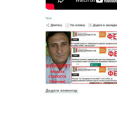
Теги:
Ділитись
На головну
Додати в закладк
Додати коментар