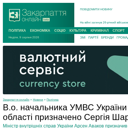
В Ужгороді 5 серпня попрощаються
ПОВІДОМИТИ НОВИНУ
Підтвердили загибель захисника і
На війні з рф поліг військовий з 
На війні загинув 26-річний військо
ПОЛІТИКА
ЕКОНОМІКА
СОЦІО
КУЛЬТУРА
КРИМІНАЛ
СПОРТ
Неділя, 9 серпня 2026
ЗМІ
ПАРТІЇ
БРЕНДИ
ГРОМАД
Закарпаття онлайн
»
Новини
»
Політика
В.о. начальника УМВС України 
області призначено Сергія Ша
Міністр внутрішніх справ України Арсен Аваков призначив