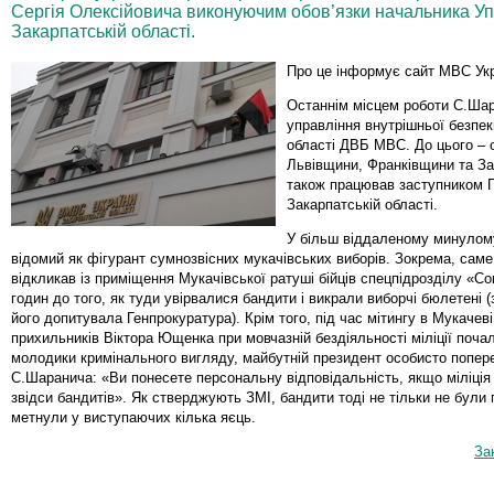
Сергія Олексійовича виконуючим обов’язки начальника У
Закарпатській області.
Про це інформує сайт МВС Укр
Останнім місцем роботи С.Ша
управління внутрішньої безпек
області ДВБ МВС. До цього –
Львівщини, Франківщини та За
також працював заступником 
Закарпатській області.
У більш віддаленому минуло
відомий як фігурант сумнозвісних мукачівських виборів. Зокрема, сам
відкликав із приміщення Мукачівської ратуші бійців спецпідрозділу «Сок
годин до того, як туди увірвалися бандити і викрали виборчі бюлетені 
його допитувала Генпрокуратура). Крім того, під час мітингу в Мукачеві
прихильників Віктора Ющенка при мовчазній бездіяльності міліції поча
молодики кримінального вигляду, майбутній президент особисто попер
С.Шаранича: «Ви понесете персональну відповідальність, якщо міліція
звідси бандитів». Як стверджують ЗМІ, бандити тоді не тільки не були 
метнули у виступаючих кілька яєць.
За