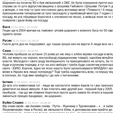
Шаранич на початку 90-х був звільнений з ОВС бо була порушена проти ньо
справа за то што відпустив машину з грошима Гайового і Шльоми. Потум ті д
у міліцію, з тих пор то гуно постоянно дись вспливає-везе ! Покишто ! А пер
призначенням типирішнім се гуно просиділо у прийомнуй міністра 7 годин і
посаду, як усе обіцявши боротися з злочинністю чесно, а київські лохи чи то 
повірили і дали йому сю посаду.
Вася
22.03.2014 / 13:14:44
Гецко ще в 2004 кричав на таможні- уповів шаранич з кожного буса по 50 євр
здають гроші
Русин
22.03.2014 / 01:30:42
Гнати доти док не порузуміют, що ташка гроши нич не варта! А люди всіх не 
Саша
21.03.2014 / 20:24:06
Чоловік пройшов за останні 15 років усі які лиш є хлібні керівні посади в міл
ВБ, які живуть на чорних, контробанді,підакцизному товарі), заробив мільйон
класти. Молодого і свого роду безбашеного та принципового не хочуть, бо 
буде в ручному порядку, в тут на носі вибори і треба буде схилятим електор
свого - ЮЛЮ. Короче, ядно не ясно нашто було організовувати МАЙДАН і куч
може в Україні все лише попереду? Тоді треба задуматись всім, і в першу ч
в погонах, бо тоді вже прийдуть і до них з питаннями.
Іштван
21.03.2014 / 20:23:20
До всіх хто коментував тут - якщо ви заплатите лимон баксів то і вас признач
дивитися на ваше минуле. А він платить вже другий раз - перший був у 2005 
пройшов... так що ми повинні боротися проти цього хамла бо нічого в нашому
зміниться прицих бандюках...як шаранич
Вуйко Славко
21.03.2014 / 19:38:46
Вір очам своїм - ми бачимо схему - Путін - Яценюку з Турчиновим – «…я заб
Януковича(він тікає в Росію), ви звільняєте Юлю, я допомагаю вам прийти до