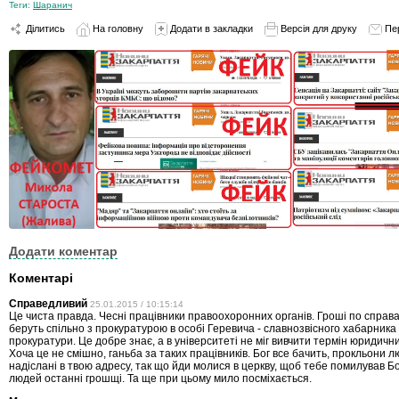
Теги:
Шаранич
Ділитись
На головну
Додати в закладки
Версія для друку
Пе
Додати коментар
Коментарі
Справедливий
25.01.2015 / 10:15:14
Це чиста правда. Чесні працівники правоохоронних органів. Гроші по справах
беруть спільно з прокуратурою в особі Геревича - славнозвісного хабарника
прокуратури. Це добре знає, а в університеті не міг вивчити термін юридичний
Хоча це не смішно, ганьба за таких працівників. Бог все бачить, прокльони 
надіслані в твою адресу, так що йди молися в церкву, щоб тебе помилував Бо
людей останні грошщі. Та ще при цьому мило посміхається.