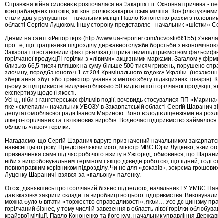
Справжня війна силовиків розпочалася на Закарпатті. Основна причина - п
контрабандних потоків, які контролює закарпатська міліція. Конфліктуючим
стали два угрупування - начальник міліції Павло Кононенко разом з головн
області Сергієм Луцюком. Іншу сторону представляє - начальник «шістки» С
Днями на сайті «Репортер» (http://www.ua-reporter.com/novosti/66155) з'яви
про те, що працівники підрозділу державної служби боротьби з економічною
Закарпатті встановили факт реалізації приватним підприємством фальсифі
горілчаної продукції і горілки з «лівими» акцизними марками. Загалом у фір
близько 66,5 тисяч пляшок на суму більше 500 тисяч гривень, порушено спр
злочину, передбаченого ч.1 ст.204 Кримінального кодексу України. (незакон
зберігання, збут або транспортування з метою збуту підакцизних товарів). Кр
цьому ж підприємстві вилучено близько 50 видів іншої горілчаної продукції, я
експертизу щодо її якості.
Усі ці, ніби з гангстерських фільмів події, вочевидь стосувалися ПП «Марина»
яке «склепали» начальник УБОЗУ в Закарпатській області Сергій Шаранич зі
депутатом обласної ради Іваном Мариною. Воно володіє ліцензіями на розл
лікеро-горілчаних та тютюнових виробів. Водночас підприємство займалося 
область «лівої» горілки.
Нагадаємо, що Сергій Шаранич вдруге призначений начальником закарпатс
навесні цього року. Представляючи його, міністр МВС Юрій Луценко, який ог
призначення саме під час робочого візиту в Ужгород, обмовився, що Шара
ніби з випробовувальним терміном і якщо доведе роботою, що гідний, тоді с
повноправним керівником підрозділу. Чи не для «доказів», зокрема грошови
Луценку Шаранич і взявся за «пальону» паленку.
Отож, дізнавшись про горілчаний бізнес підлеглого, начальник ГУ УМВС Па
дав вказівку закрити склади та виробництво цього підприємства. Виконували її
можна було б вітати «торжество справедливості», якби… Усе до цинізму пра
горілчаний бізнес, у тому числі й завезення в область лівої горілки облюбува
крайової міліції. Павло Кононенко та його кум, начальник управління Держав