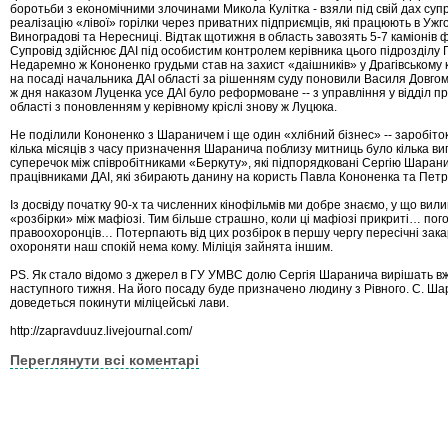
боротьби з економічними злочинами Микола Кулітка - взяли під свій дах супр
реалізацію «лівої» горілки через приватних підприємців, які працюють в Ужго
Виноградові та Нересниці. Відтак щотижня в область завозять 5-7 каміонів 
Супровід здійснює ДАІ під особистим контролем керівника цього підрозділу
Недаремно ж Кононенко грудьми став на захист «даішників» у Драгівському к
на посаді начальника ДАІ області за рішенням суду поновили Василя Довго
ж дня наказом Луценка усе ДАІ було реформоване -- з управління у відділ 
області з поновленням у керівному кріслі знову ж Луцюка.
Не поділили Кононенко з Шараничем і ще один «хлібний бізнес» -- заробіток
кілька місяців з часу призначення Шаранича поблизу митниць було кілька ви
суперечок між співробітниками «Беркуту», які підпорядковані Сергію Шарани
працівниками ДАІ, які збирають данину на користь Павла Кононенка та Пет
Із досвіду початку 90-х та численних кінофільмів ми добре знаємо, у що вил
«розбірки» між мафіозі. Тим більше страшно, коли ці мафіозі прикриті… пог
правоохоронців… Потерпають від цих розбірок в першу чергу пересічні зака
охороняти наш спокій нема кому. Міліція зайнята іншим.
PS. Як стало відомо з джерел в ГУ УМВС долю Сергія Шаранича вирішать вж
наступного тижня. На його посаду буде призначено людину з Рівного. С. Ш
доведеться покинути міліцейські лави.
http://zapravduuz.livejournal.com/
Переглянути всі коментарі