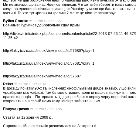
експерт не дав роз'яснення нам по найбільш важливим пунктам 5-ти кілогра
Ми не знаємо, що за нас Яценюк підписав. А я хотів би зберегти нашу самоід
хочу наводнення північноафриканців в Україну і у мене ще багато питань по 
частині. То хто тут кролик чи кролики? Мене це ніяк не влаштовує.
Вуйко Славко
21.03.2014 / 17:58:55
Военные: Турчинов добровольно сдал Крым
http://divosvit.info/index.php/component/content/article/22-2013-07-26-11-46-3
11-35-42
http://fakty.ictv.ua/ua/index/view-media/id/57680?play=1
http://fakty.ictv.ua/ua/index/view-media/id/57681?play=1
http://fakty.ictv.ua/ua/index/view-media/id/57687
Reket
21.03.2014 / 17:44:16
Із досвіду початку 90-х та численних кінофільмів ми добре знаємо, у що вил
«розбірки» між мафіозі. Тим більше страшно, коли ці мафіозі прикриті… пог
правоохоронців… Потерпають від цих розбірок в першу чергу пересічні зака
охороняти наш спокій нема кому. Міліція зайнята іншим.
Павуча гризня
21.03.2014 / 17:37:35
Стаття за 12 жовтня 2009 р.,
Справжня війна силовиків розпочалася на Закарпатті