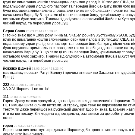
групі по вимаганню коштів злочинцями отримав у злодіїв 10 тис.дол.США, за
подальшому украв у слідчого паспорт та передав його бандиту, після чого ві
була порушена кримінальна справа, але так як він обіцяв дати покази на то
начальника Варцабу В. що саме ці кошти передав йому, кримінальну справу
останього було закрито. Тікаючи від слідчого на автомобілі Жаба в м.Хуст чу
чесний наруд, та перебував у розшуці.
Берча Саша
26.03.2014 / 15:29:44
Я точно знаю що у 1999 року Гичка М. *Жаба* робив у Хустському УБОЗі, буду
групі по вимаганню коштів злочинцями отримав у злодіїв 10 тис.дол.США, за
подальшому украв у слідчого паспорт та передав його бандиту, після чого ві
була порушена кримінальна справа, але так як він обіцяв дати покази на то
начальника Варцабу В. що саме ці кошти передав йому, кримінальну справу
останього було закрито. Тікаючи від слідчого на автомобілі Жаба в м.Хуст чу
чесний наруд, та перебував у розшуці.
йовжіко Діджей
23.03.2014 / 23:23:40
має вказівку порвати Рату і Балогу і прочистити вшитко Закарпаття пуд фай
Бровді
222
23.03.2014 / 18:34:51
ХА-ХА! Шарнич - і не хотів!
111
23.03.2014 / 06:53:30
Горец. Зразу можна зрозуміти, що ти відносишся до зависників Шаранича. Тв
НЕ ПРАВДА шита білими нитками. Зі страху, щоб тебе не вирахували по ст
тексту, ти даже перейшов на русинсьий діалект. Щоб ти знав, Шаранич ,навп
йти на цю посаду. Він людина відповідальна, раз взявся за цю роботу, значит
якісно.
горец
22.03.2014 / 21:24:40
Березняни нич неможуть предявити Шараничу, бо просто нич незнавуть а кіт
лем то што їм напишуть.