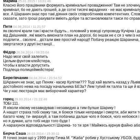
Марина
25.01.2015 / 10:01:46
Класно його працівники формують кримінальні провадження! Там не злочину
кримінал, бо не дають грошей, а де сотні тисячі вкрадених - не має кримінал
все. А Шаранич знає про такі діяння своїх співробітників компетентних. Сло
сказати, зато гроші рахувати вміють добре та встановлювати такси по справ
Петя
04.06.2014 / 11:21:57
як сволочі крали так і красти будуть... головний у взводі супроводу Кучірка і 
від Даішників , які мають виконати план на дорозі, бо іншак не є ся з чим із 
поділити... сволочі... дістали вже простий народ!! Побачу реакцію Шаранича,
звертатися у другі інстанції...
Фёдор
26.04.2014 / 08:55:04
Надо мозг свой залепить
Целым фунтом клейстера,
Чтобы к власти допустить
Подлеца-полицеймейстера!
Берегівчанин
04.04.2014 / 20:54:52
ШАранич не знає, що Пеняк - касир Кулітки??? Тоді хай валить назад у ЛЬвів
достойного нема на посаду начальника БЕЗа? Лем тупий як талпа та ще й 
Чи у нас люстрація має виборочний характер?
горец
29.03.2014 / 21:22:46
ТОБІ 111.
Я ніколи нікому незавидував і незавидую а тим булше Шарику !
А нащот страха тобі скажу так, я боюся тільки неправди і смерти, аби жити 
багато чому, ти- вирахуй, а там побачиш далше чого я боюся, чого небоюся і 
но я думаю, што тобі недо того буде !
А нарахунок відповідальності Шарика- то ти зря ! Майжесь курнув файно або
Берча Саша
26.03.2014 / 15:30:11
Я точно знаю що у 1999 року Гичка М. *Жаба* робив у Хустському УБОЗі, буду