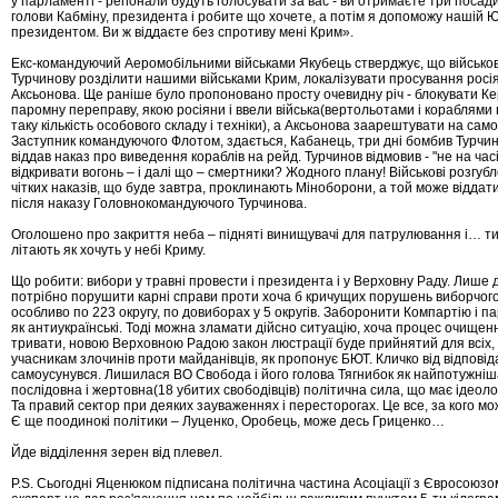
у парламенті - регіонали будуть голосувати за вас - ви отримаєте три посади 
голови Кабміну, президента і робите що хочете, а потім я допоможу нашій Ю
президентом. Ви ж віддаєте без спротиву мені Крим».
Екс-командуючий Аеромобільними військами Якубець стверджує, що військо
Турчинову розділити нашими військами Крим, локалізувати просування росі
Аксьонова. Ще раніше було пропоновано просту очевидну річ - блокувати К
паромну переправу, якою росіяни і ввели війська(вертольотами і кораблями
таку кількість особового складу і техніки), а Аксьонова заарештувати на само
Заступник командуючого Флотом, здається, Кабанець, три дні бомбив Турчин
віддав наказ про виведення кораблів на рейд. Турчинов відмовив - "не на час
відкривати вогонь – і далі що – смертники? Жодного плану! Військові розгубл
чітких наказів, що буде завтра, проклинають Міноборони, а той може відда
після наказу Головнокомандуючого Турчинова.
Оголошено про закриття неба – підняті винищувачі для патрулювання і… ти
літають як хочуть у небі Криму.
Що робити: вибори у травні провести і президента і у Верховну Раду. Лише 
потрібно порушити карні справи проти хоча б кричущих порушень виборчого
особливо по 223 округу, по довиборах у 5 округів. Заборонити Компартію і па
як антиукраїнські. Тоді можна зламати дійсно ситуацію, хоча процес очищен
тривати, новою Верховною Радою закон люстрації буде прийнятий для всіх,
учасникам злочинів проти майданівців, як пропонує БЮТ. Кличко від відповід
самоусунувся. Лишилася ВО Свобода і його голова Тягнибок як найпотужніш
послідовна і жертовна(18 убитих свободівців) політична сила, що має ідеолог
Та правий сектор при деяких зауваженнях і пересторогах. Це все, за кого мо
Є ще поодинокі політики – Луценко, Оробець, може десь Гриценко…
Йде відділення зерен від плевел.
P.S. Сьогодні Яценюком підписана політична частина Асоціації з Євросоюз