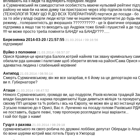
впливають на її iмiдж та вiдлякують порядних людей
а Сурмачевський як самодостатня особистiсть маючи нульовий рейтинг пiд
району не мав би на мою думку так пристрасно через збiр пiдписiв голiв сiл
(ТЕХНОЛОГIЯ ТОМУ ЩО Я ДО ВСIХ ТОЛЕРАНТНИЙ) пертися до посади - бо 
за то аби у владi сидiли люди котрi тим чи iншим чином прпичетнi до будь-як
режиму....толераннтнicть до вчорашнiх ?????????? - це їх фактичне оправд
пiдтримка а якщо так то виходить що Андрiюк тоже бiлий i пушистий а де то
!!!! чи може просто треба помiняти БАНДУ на БАНДУ???......
Березнянка 2014-03-20 / 21:57:55
21.03.2014 / 09:16:56
підтримую!
Вуйко з полонини
21.03.2014 / 08:57:37
Орися Кравчук-це креатура Балоги,котрий найняв так звану кримінальну са
обклали рда шинами і палетами щоб зберегти вплив на район!Сама Орися н
адекватна людина і слабенький керівник!
Антипод
21.03.2014 / 08:50:14
Смерть Сурмачевському, він же все загарбав, я б йому за це депортацію на С
ви п. Губернаторе?
Аташе
21.03.2014 / 08:47:52
Ніякого Сурмачевського, громадо ви, що подуріли, Рахів колиска традицій За
влади бандюгана та нарика продвигають! Куди дивиться міліція та прокурату
своєму ПП цегарки та % робить і всь на Європу, чи може він ці всі інстанції ку
З усьою повагою до п Орисі, Вас п. Лунченко на посаду голови Рахівської РД
не поставить, будьте певні, тому пропоную розглядати інші варіанти...
І хай бог буде з нами!
Гуцул з рахова
21.03.2014 / 08:29:18
сурмачевського як свого робича по дружині лоббіює депутат Облради із Ап
бо вони шуряки котрий має готель Прагу в Ужгороді