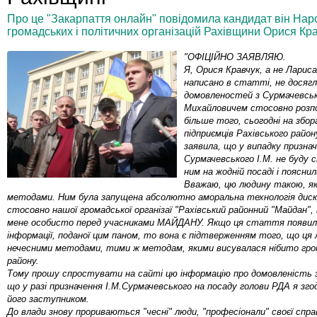
Про це "Закарпаття онлайн" повідомила кандидат він Нар
громадських і політичних організацій Рахівщини Орися Кра
"ОФІЦІЙНО ЗАЯВЛЯЮ.
Я, Орися Кравчук, а не Лариса
написано в статті, не досяг
домовленостей з Сурмачевсь
Михайловичем стосовно розпод
більше того, сьогодні на збора
підприємців Рахівського райо
заявила, що у випадку призна
Сурмачевського І.М. не буду 
ним на жодній посаді і пояснил
Вважаю, цю людину такою, як
методами. Ним була запущена абсолютно аморальна технологія диск
стосовно нашої громадської організаї "Рахівський районний "Майдан",
мене особисто перед учасниками МАЙДАНУ. Якщо ця стаття появила
інформації, поданої цим паном, то вона є підтверженням того, що ця л
нечесними методами, тими ж методам, якими висувалася нібито гр
району.
Тому прошу спростувати на сайті цю інформацію про домовленість 
що у разі призначення І.М.Сурмачевського на посаду голови РДА я зг
його заступником.
До влади знову прориваються "чесні" люди, "професіонали" своєї спра