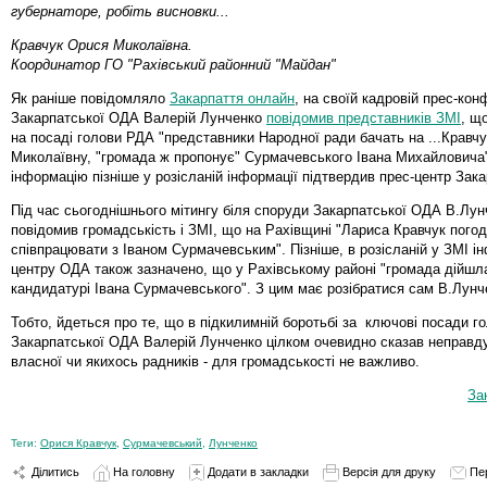
губернаторе, робіть висновки...
Кравчук Орися Миколаївна.
Координатор ГО "Рахівський районний "Майдан"
Як раніше повідомляло
Закарпаття онлайн
, на своїй кадровій прес-кон
Закарпатської ОДА Валерій Лунченко
повідомив представників ЗМІ
, щ
на посаді голови РДА "представники Народної ради бачать на ...Кравч
Миколаївну, "громада ж пропонує" Сурмачевського Івана Михайловича
інформацію пізніше у розісланій інформації підтвердив прес-центр Зак
Під час сьогоднішнього мітингу біля споруди Закарпатської ОДА В.Лун
повідомив громадськість і ЗМІ, що на Рахівщині "Лариса Кравчук пого
співпрацювати з Іваном Сурмачевським". Пізніше, в розісланій у ЗМІ ін
центру ОДА також зазначено, що у Рахівському районі "громада дійшл
кандидатурі Івана Сурмачевського". З цим має розібратися сам В.Лунч
Тобто, йдеться про те, що в підкилимній боротьбі за ключові посади г
Закарпатської ОДА Валерій Лунченко цілком очевидно сказав неправду.
власної чи якихось радників - для громадськості не важливо.
За
Теги:
Орися Кравчук
,
Сурмачевський
,
Лунченко
Ділитись
На головну
Додати в закладки
Версія для друку
Пе