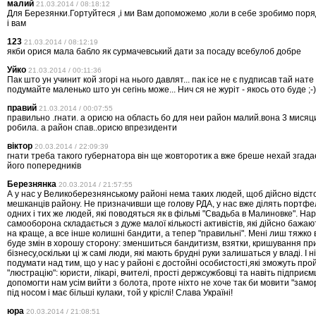
малий
21.03.2014 / 08:18:12
Для Березянки.Гортуйтеся ,і ми Вам допоможемо ,коли в себе зробимо пор
і вам
123
21.03.2014 / 08:12:19
якби орися мала бабло як сурмачевський дати за посаду всебулоб добре
Уйко
21.03.2014 / 00:11:36
Пак што ун учинит кой згорi на нього давлят... пак iсе не є пудписав тай нате 
подумайте маленько што ун сегiнь може... Нич ся не журiт - якось ото буде ;-)
правий
21.03.2014 / 00:07:55
правильно .гнати. а орисю на область бо для неи район малий.вона 3 мися
робила. а район спав..орисю впрезиденти
віктор
20.03.2014 / 22:09:39
гнати треба такого губернатора він ще жовторотик а вже бреше нехай згадає
його попередників
Березнянка
20.03.2014 / 21:57:55
А у нас у Великоберезнянському районі нема таких людей, щоб дійсно відс
мешканців району. Не призначивши ще голову РДА, у нас вже ділять портфел
одних і тих же людей, які поводяться як в фільмі "Свадьба в Малиновке". На
самооборона складається з дуже малої кількості активістів, які дійсно бажаю
на краще, а все інше колишні бандити, а тепер "правильні". Мені лиш тяжко в
буде змін в хорошу сторону: зменшиться бандитизм, взятки, кришування пр
бізнесу,оскільки ці ж самі люди, які мають брудні руки залишаться у владі. І н
подумати над тим, що у нас у районі є достойні особистості,які зможуть про
"люстрацію": юристи, лікарі, вчителі, прості держсужбовці та навіть підприємц
допомогти нам усім вийти з болота, проте ніхто не хоче так би мовити "замо
під носом і має більші кулаки, той у кріслі! Слава Україні!
юра
20.03.2014 / 21:08:51