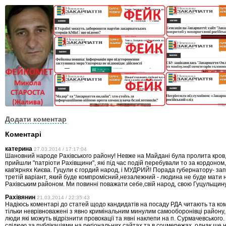
Додати коментар
Коментарі
катерина
27.03.2014 / 17:17:04
Шановний народе Рахівського району! Невже на Майдані була пролита кров
прийшли "патріоти Рахівщини", які під час подій перебували то за кордоном,
кав'ярнях Києва. Гуцули є гордий народ, і МУДРИЙ! Порада губернатору- з
третій варіант, який буде компромісний,незалежний - людина не буде мати н
Рахівським районом. Ми повинні поважати себе,свій народ, свою Гуцульщину!
Рахівянин
21.03.2014 / 22:35:43
Надіюсь коментарі до статей щодо кандидатів на посаду РДА читають та ко
тільки неврівноважені з явно кримінальним минулим самооборонівці району, 
люди які можуть відрізнити провокації та явні наклепи на п. Сурмачевського
слідкую за публікаціями на регіональних сайтах та в соцмережах, однак ще н