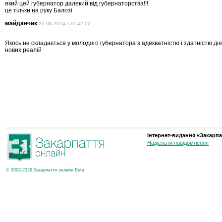
який цей губернатор далекий від губернаторства!!!
це тільки на руку Балозі
майданчик
20.03.2014 / 20:42:02
Якось не складається у молодого губернатора з адекватністю і здатністю дія
нових реалій
Інтернет-видання «Закарпа
Надіслати повідомлення
© 2003-2026 Закарпаття онлайн Beta