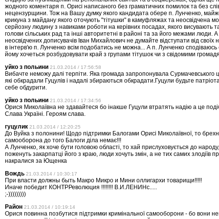
жодного коментаря п. Орисі написаного без граматичних помилок та без слі
нецензурщини. Тож на Вашу думку якого кандидата обере п. Лунченко, майж
крикуна з майдану якого оточують "тітушки" в камуфляжах та неосвідчена м
серйозну людину з навиками роботи на керівних посадах, якого висувають т
голови сільських рад та інші авторитетні в районі та за його межами люди. 
неосвідчених дописувачів Іван Михайлович не думайте відступати від своїх на
в інтерв'ю п. Лунченко всім подобатись не можна... А п. Лунченко сподіваюсь 
йому хочеться розбудовувати край з групами тітушок чи з свідомими громадя
уйко з польини
21.03.2014 / 17:56:58
Вибачте неможу далі терпіти. Яка громада запропонувала Сурмачевського це
які обкрадали Гуцулів і надалі збираються обкрадати.Гуцули будьте патріот
себе обдурити.
уйко з польини
21.03.2014 / 17:34:56
Орися Миколаївна не здавайтеся бо інакше Гуцули втратять надію а це поді
Слава Україні. Героям слава.
гуцулик
21.03.2014 / 12:20:25
До Вуйка з полонини! Щодо підтримки Балогами Орисі Миколаївної, то брехня
самооборона до того Балоги діла немає!!!
А Лунченко, як хоче бути головою області, то хай прислуховується до народу
поженуть закарпатці його з краю, люди хочуть змін, а не тих самих злодіїв при
накралися за Ющенка
Вождь
21.03.2014 / 10:30:17
При власти должны быть Макро Микро и Мини оллигархи товарищи!!!!!
Иначе победит КОНТРРеволюция !!!!!!!! В.И.ЛЕНИНс.....
;-)))))))))
Район
21.03.2014 / 10:19:14
Орися повинна позбутися пiдтримки кримінальної самооборони - бо вони не