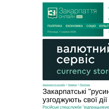
ПОЛІТИКА
ЕКОНОМІКА
СОЦІО
КУЛЬТ
П'ятниця, 7 серпня 2026
Закарпаття онлайн
»
Новини
»
Політика
Закарпатські "руси
узгоджують свої дії
Російські спецслужби "відпрацьовуют