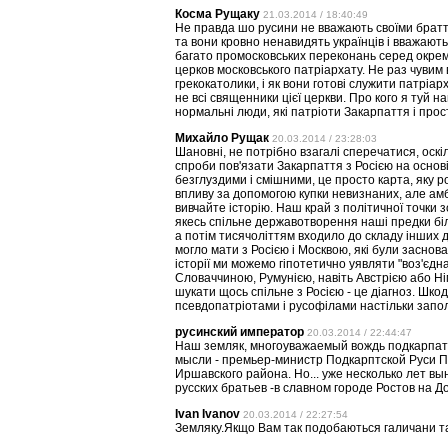
Косма Рущаку
21.03.2014 / 18:40:49
Не правда шо русини не вважають своїми браття
та вони кровно ненавидять українців і вважают
багато промосковських переконань серед окре
церков московського патріархату. Не раз чувим в
грекокатолики, і як вони готові служити патріарх
не всі священники цієї церкви. Про кого я туй н
нормальні люди, які патріоти Закарпаття і про
Михайло Рущак
20.03.2014 / 23:28:03
Шановні, не потрібно взагалі сперечатися, оскі
спроби пов'язати Закарпаття з Росією на основі 
безглуздими і смішними, це просто карта, яку 
впливу за допомогою купки невизнаних, але амб
вивчайте історію. Наш край з політичної точки з
якесь спільне державотворення наші предки білі
а потім тисячоліттям входило до складу інших де
могло мати з Росією і Москвою, які були заснова
історії ми можемо гіпотетично уявляти "воз'єдн
Словаччиною, Румунією, навіть Австрією або Ні
шукати щось спільне з Росією - це діагноз. Шко
псевдопатріотами і русофілами настільки запол
русинский император
20.03.2014 / 22:44:47
Наш земляк, многоуважаемый вождь подкарпатск
мысли - премьер-министр Подкарптской Руси П
Иршавского района. Но... уже несколько лет вы
русских братьев -в славном городе Ростов на До
Ivan Ivanov
20.03.2014 / 22:27:54
Земляку.Якщо Вам так подобаються галичани так