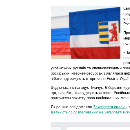
Сьо
пре
упо
Росі
Про
мер
пол
«На
пов
роз
українських русинів та уповноваженими пре
російських інтернет-ресурсах з'являлася інф
нібито підтримують вторгнення Росії в Україн
Водночас, як нагадує Тимчук, 6 березня «ру
що, начебто, «засуджують агресію Російсько
прикриттям захисту прав національних менши
Як раніше повідомляло
Закарпаття онлайн
,
діяльність по розпалюванню на Закарпатті між