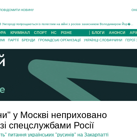
ПОВІДОМИТИ НОВИНУ
ОН
Інструктора районного ТЦК на Закарпатті судитимуть за обвинуваченням у катув...
В Ужгороді попрощаються із полеглим на війні з росією захисником Володимиром Йор�...
В Ужгороді 5 серпня попрощаються із захисником Богданом Югасом, який два роки �...
УРА
КРИМІНАЛ
СПОРТ
НС
РІЗНЕ
БЛОГИ
АНОНСИ
АРХ
Підтвердили загибель захисника із Нанкова на Хустщині Юліана Гербея (ФОТО)[/gree...
ЗМІ
ПАРТІЇ
БРЕНДИ
ГРОМАДСЬКІ ОРГАНІЗАЦІЇ
УКРАЇНЦІ СЛОВАЧЧИНИ
ГЕРОЇ
На війні з рф поліг військовий з Виноградова Ігнат Роздяловський (ФОТО)...
На Хустщині внаслідок ДТП за участі трьох авто постраждали 13 людей (ФОТО)...
Інструктора районного ТЦК на Закарпатті судитимуть за обвинувачен...
ни" у Москві неприховано
 зі спецслужбами Росії
ь" питання українських "русинів" на Закарпатті