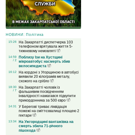
НОВИНИ: Політика
15:26
На Закарпатті диспетчерка 103
телефоном врятувала життя 5-
тижневому немовляті
14:59
Поблизу Ізи на Хустщині
/ 2
мікроавтобус насмерть збив
велосипедиста
16:12
На кордоні з Угорщиною в автобусі
виявили 20 кілограмів металу,
схожого на срібло
18:30
На Закарпатті чоловік із
/ 7
фальшивим посвідченням
інвалідності намагався підкупити
прикордонника за 500 євро
14:31
У Берегові триває ліквідація
пожежі на сміттєзвалищі площею 2
гектари
13:34
На Ужгородщині вантажівка на
смерть збила 71-річного
пішохода