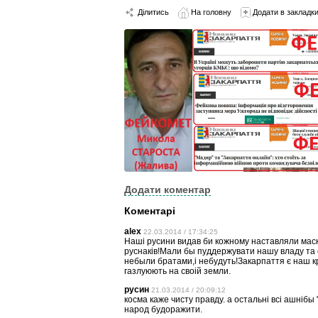
Ділитись
На головну
Додати в закладк
Додати коментар
Коментарі
alex
22.03.2014 / 17:34:25
Наші русини видав би кожному наставляли ма
руснаків!Мали бы пуддержувати нашу владу та 
небыли братами,і небудуть!Закарпаття є наш к
газлуюють на своій земли.
русин
21.03.2014 / 20:09:12
косма каже чисту правду. а остальні всі ашнібы 
народ будоражити.