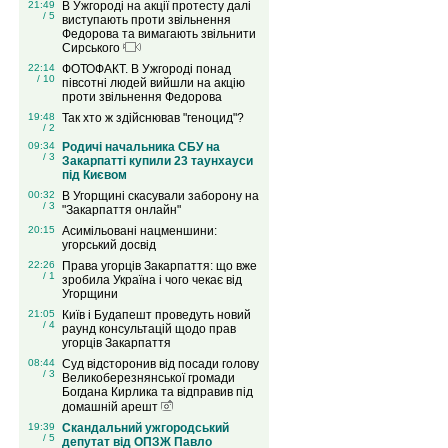
21:49
В Ужгороді на акції протесту далі
/ 5
виступають проти звільнення
Федорова та вимагають звільнити
Сирського
22:14
ФОТОФАКТ. В Ужгороді понад
/ 10
півсотні людей вийшли на акцію
проти звільнення Федорова
19:48
Так хто ж здійснював "геноцид"?
/ 2
09:34
Родичі начальника СБУ на
/ 3
Закарпатті купили 23 таунхауси
під Києвом
00:32
В Угорщині скасували заборону на
/ 3
"Закарпаття онлайн"
20:15
Асимільовані нацменшини:
угорський досвід
22:26
Права угорців Закарпаття: що вже
/ 1
зробила Україна і чого чекає від
Угорщини
21:05
Київ і Будапешт проведуть новий
/ 4
раунд консультацій щодо прав
угорців Закарпаття
08:44
Суд відсторонив від посади голову
/ 3
Великоберезнянської громади
Богдана Кирлика та відправив під
домашній арешт
19:39
Скандальний ужгородський
/ 5
депутат від ОПЗЖ Павло