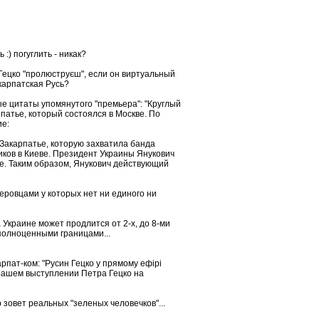
 :) погуглить - никак?
ю Гецко "пролюструєш", если он виртуальный
карпатская Русь?
ые цитаты упомянутого "премьера": "Круглый
патье, который состоялся в Москве. По
е:
 Закарпатье, которую захватила банда
виков в Киеве. Президент Украины Янукович
ке. Таким образом, Янукович действующий
деровцами у которых нет ни единого ни
Украине может продлится от 2-х, до 8-ми
полноценными границами...
рпат-ком: "Русин Гецко у прямому ефірі
ерашем выступлении Петра Гецко на
 зовет реальных "зеленых человечков"...