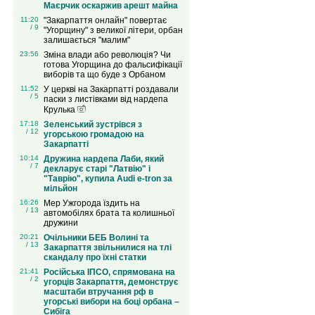
Маєрчик оскаржив арешт майна
11:20
"Закарпаття онлайн" повертає
/ 9
"Угорщину" з великої літери, орбан
залишається "малим"
23:56
Зміна влади або революція? Чи
готова Угорщина до фальсифікації
виборів та що буде з Орбаном
11:52
У церкві на Закарпатті роздавали
/ 5
паски з листівками від нардепа
Крулька
17:18
Зеленський зустрівся з
/ 12
угорською громадою на
Закарпатті
10:14
Дружина нардепа Лаби, який
/ 7
декларує старі "Латвію" і
"Таврію", купила Audi e-tron за
мільйон
16:26
Мер Ужгорода їздить на
/ 13
автомобілях брата та колишньої
дружини
20:21
Очільники БЕБ Волині та
/ 13
Закарпаття звільнилися на тлі
скандалу про їхні статки
21:41
Російська ІПСО, спрямована на
/ 2
угорців Закарпаття, демонструє
масштаби втручання рф в
угорські вибори на боці орбана –
Сибіга