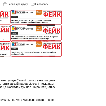
и
Версія для друку
Переслати
скалю гузицю.Самый фальш закарпацьких
стояти за свій народ.Маскалі никда нам
рай,а маскалям туй неє шо робити,най си
"русины" по чупа-чупсови і спати . нішто