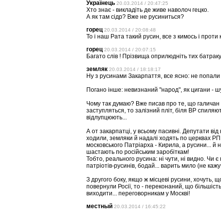
Українець
20.03.2014 / 20:47:25
Хто знає - викладіть де живе наволоч гецко.
А як там сідр? Вже не русиниться?
горец
20.03.2014 / 20:08:48
То і наш Рата такий русин, все з кимось і проти к
горец
20.03.2014 / 20:07:15
Багато слів ! Прізвища оприлюдніть тих батраку
земляк
20.03.2014 / 18:18:17
Ну з русинами Закарпаття, все ясно: не попали в
Погано інше: невизнаний "народ", як цигани - шу
Чому так думаю? Вже писав про те, що галичан в 
заступляться, то залізний пліт, біля ВР спиля
відлупцюють...
А от закарпатці, у всьому пасивні. Депутати від
ходили, земляки й надалі ходять по церквах РП
московського Патріарха - Кирила, а русини... 
шастають по російським заробіткам!
Тобто, реального русина: ні чути, ні видно. Чи є 
патріотів-русинів, бодай... варить мило (не каж
З другого боку, якщо ж місцеві русини, хочуть, що
повернули Росії, то - переконаний, що більшість
виходити... переговорникам у Москві!
местный
20.03.2014 / 16:45:22