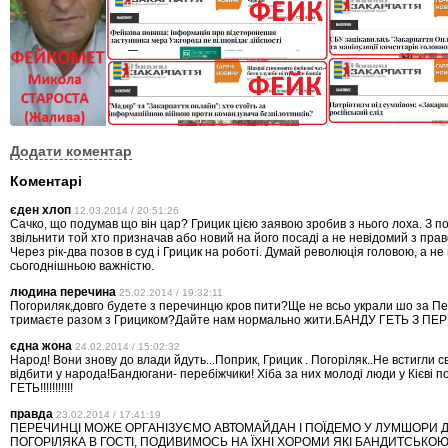
Додати коментар
Коментарі
єден хлоп
12.03.2014 / 20:51:26
Сачко, що подумав що він цар? Грицик цією заявою зробив з нього лоха. З п
звільнити той хто призначав або новий на його посаді а не невідомий з прав
Через рік-два позов в суд і Грицик на роботі. Думай революція головою, а не
сьогоднішньою важністю.
людина перечина
25.02.2014 / 19:32:11
Погориляк,довго будете з перечинцю кров пити?Ще не всьо украли шо за Пе
тримаєте разом з Грициком?Дайте нам нормально жити.БАНДУ ГЕТЬ З ПЕРЕЧИ
єдна жона
24.02.2014 / 15:02:32
Народ! Вони знову до влади йдуть...Поприк, Грицик . Погоріляк..Не встигли с
відбити у народа!Бандюгани- перебіжчики! Хіба за них молоді люди у Кієві 
ГЕТЬ!!!!!!!!!!!
правда
23.02.2014 / 17:41:19
ПЕРЕЧИНЦI МОЖЕ ОРГАНIЗУЄМО АВТОМАЙДАН I ПОЇДЕМО У ЛУМШОРИ Д
ПОГОРIЛЯКА В ГОСТІ, ПОДИВИМОСЬ НА ЇХНI ХОРОМИ ЯКI БАНДИТСЬКО