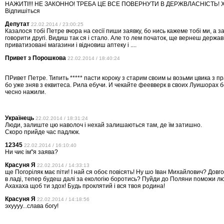
НАЖИТІ!!! НЕ ЗАКОННО! ТРЕБА ЦЕ ВСЕ ПОВЕРНУТИ В ДЕРЖВЛАСНIСТЬ! 
Вiдпишіться
Депутат
22.02.2014 / 23:00:25
Казалося тобі Петре вчора на сесії пиши заявку, бо нись кажеме тобі ми, а з
говорити другі. Видиш так ся і стало. Але то лем початок, ще вернеш держав
приватизовані магазини і відновиш аптеку і ....
Привет з Порошкова
22.02.2014 / 18:40:24
ПРивет Петре. Типить ***** пасти короку з старим своим ы возьми цвика з п
бо уже зняв з еквитеса. Рила ебучи. И чекайте феевверк в своих Луишорах б
чесно нажили.
Українець
22.02.2014 / 18:31:24
Люди, залиште цю наволоч і нехай залишаються там, де їм затишно.
Скоро прийде час падлюк.
12345
22.02.2014 / 16:10:40
Ни чиє ім"я заява?
Красуня Я
22.02.2014 / 14:33:13
ще Погорiляк має пiти! I най ся обоє повiсять! Ну шо Iван Михайлович? Довго
в ладi, тепер будеш далi за екологiю боротись? Пуйди до Поляни поможи л
Ахахаха щоб ти здох! Будь проклятий і вся твоя родина!
Красуня Я
22.02.2014 / 14:18:56
эхуууу...слава богу!