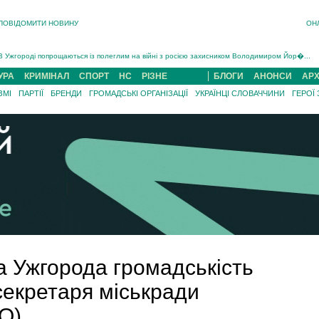
ПОВІДОМИТИ НОВИНУ
ОН
Інструктора районного ТЦК на Закарпатті судитимуть за обвинуваченням у катув...
В Ужгороді попрощаються із полеглим на війні з росією захисником Володимиром Йор�...
В Ужгороді 5 серпня попрощаються із захисником Богданом Югасом, який два роки �...
Підтвердили загибель захисника із Нанкова на Хустщині Юліана Гербея (ФОТО)[/gree...
УРА
КРИМІНАЛ
СПОРТ
НС
РІЗНЕ
БЛОГИ
АНОНСИ
АРХ
На війні з рф поліг військовий з Виноградова Ігнат Роздяловський (ФОТО)...
ЗМІ
ПАРТІЇ
БРЕНДИ
ГРОМАДСЬКІ ОРГАНІЗАЦІЇ
УКРАЇНЦІ СЛОВАЧЧИНИ
ГЕРОЇ
На Хустщині внаслідок ДТП за участі трьох авто постраждали 13 людей (ФОТО)...
Інструктора районного ТЦК на Закарпатті судитимуть за обвинувачен...
а Ужгорода громадськість
секретаря міськради
О)