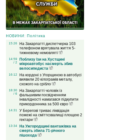
НОВИНИ: Політика
15:26
На Закарпатті диспетчерка 103
телефоном врятувала життя 5-
тижневому немовляті
14:59
Поблизу Ізи на Хустщині
/ 2
мікроавтобус насмерть збив
велосипедиста
16:12
На кордоні з Угорщиною в автобусі
виявили 20 кілограмів металу,
схожого на срібло
18:30
На Закарпатті чоловік із
/ 6
фальшивим посвідченням
інвалідності намагався підкупити
прикордонника за 500 євро
14:31
У Берегові триває ліквідація
пожежі на сміттєзвалищі площею 2
гектари
13:34
На Ужгородщині вантажівка на
смерть збила 71-річного
пішохода