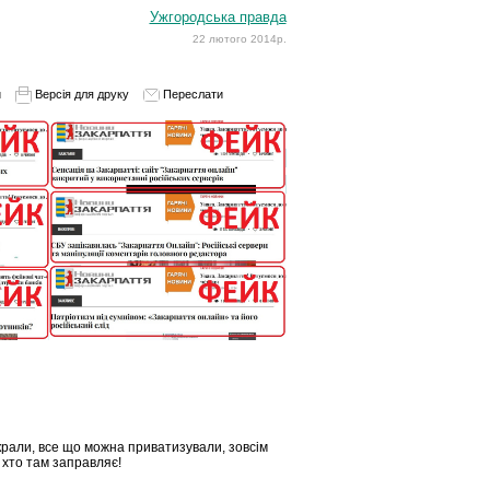
Ужгородська правда
22 лютого 2014р.
и
Версія для друку
Переслати
зкрали, все що можна приватизували, зовсім
, хто там заправляє!