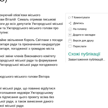
онуючий обов’язки міського
7 Коментувати
ови Віталій Семаль отримав письмові
Ділитись
оги до всіх депутатів Ужгородської міської
и та Ужгородського міського голови про
На головну
тупне:
Додати в закладки
айне звільнення Король Світлани з посади
Версія для друку
ретаря ради та призначення кандидатури
Переслати
ретаря, погодженої з громадою міста
Схожі публікації
ної зміни членів Виконавчого комітету
Завантаження публікацій...
ородської міської ради та формування
Ужгородської міської ради погодженого
одського міського голови Віктора
ї міської ради, що повинно відбутися
 оголошення недовіри Ужгородському
а підписання цього проекту всіма без
кої ради, а також винесення даного
ої міської ради.