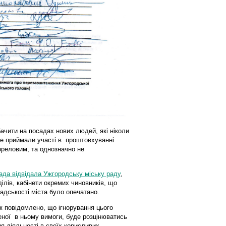
ачити на посадах нових людей, які ніколи
не приймали участі в проштовхуванні
ореловим, та однозначно не
да відвідала Ужгородську міську раду
,
ілів, кабінети окремих чиновників, що
адськості міста було опечатано.
ж повідомлено, що ігнорування цього
еної в ньому вимоги, буде розцінюватись
я діяльності в своїх корисливих