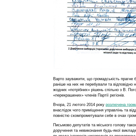
Варто зауважити, що громадськість прагне б
раніше на них не перебували та відповідно 
жодних «потрібних» рішень спільно з В. Пог
«перекрашених» членів Партії регіонів.
Вчора, 21 лютого 2014 року
розлючена грома
внаслідок чого приміщення управлінь та відд
повністю скомпрометували себе в очах гром
Письмово депутатів та міського голову тако
доручення та невиконання будь-якої виклад
як зрада інтересів ужгородців та продовженн