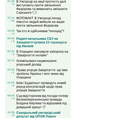
21:49
В Ужгороді на акції протесту далі
/ 5
виступають проти звільнення
Федорова та вимагають звільнити
Сирського
22:14
ФОТОФАКТ. В Ужгороді понад
/ 10
півсотні людей вийшли на акцію
проти звільнення Федорова
19:48
Так хто ж здійснював "геноцид"?
/ 2
09:34
Родичі начальника СБУ на
/ 3
Закарпатті купили 23 таунхауси
під Києвом
00:32
В Угорщині скасували заборону на
/ 3
"Закарпаття онлайн"
20:15
Асимільовані нацменшини:
угорський досвід
22:26
Права угорців Закарпаття: що вже
/ 1
зробила Україна і чого чекає від
Угорщини
21:05
Київ і Будапешт проведуть новий
/ 4
раунд консультацій щодо прав
угорців Закарпаття
08:44
Суд відсторонив від посади голову
/ 3
Великоберезнянської громади
Богдана Кирлика та відправив під
домашній арешт
19:39
Скандальний ужгородський
/ 5
депутат від ОПЗЖ Павло