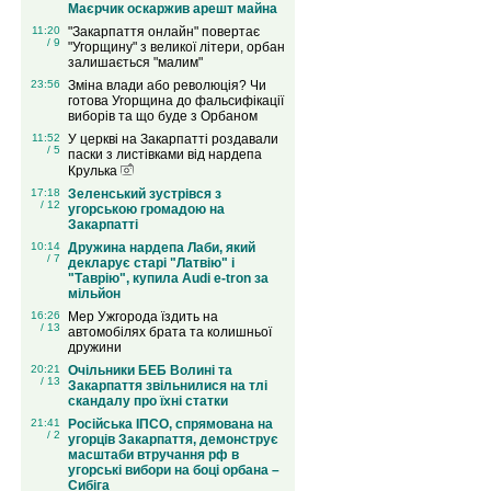
Маєрчик оскаржив арешт майна
11:20
"Закарпаття онлайн" повертає
/ 9
"Угорщину" з великої літери, орбан
залишається "малим"
23:56
Зміна влади або революція? Чи
готова Угорщина до фальсифікації
виборів та що буде з Орбаном
11:52
У церкві на Закарпатті роздавали
/ 5
паски з листівками від нардепа
Крулька
17:18
Зеленський зустрівся з
/ 12
угорською громадою на
Закарпатті
10:14
Дружина нардепа Лаби, який
/ 7
декларує старі "Латвію" і
"Таврію", купила Audi e-tron за
мільйон
16:26
Мер Ужгорода їздить на
/ 13
автомобілях брата та колишньої
дружини
20:21
Очільники БЕБ Волині та
/ 13
Закарпаття звільнилися на тлі
скандалу про їхні статки
21:41
Російська ІПСО, спрямована на
/ 2
угорців Закарпаття, демонструє
масштаби втручання рф в
угорські вибори на боці орбана –
Сибіга