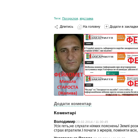
Теги:
Погорєлов
,
відставка
Ділитись
На головну
Додати в закладк
Додати коментар
Коментарі
Володимир
23.02.2014 / 11:30:45
Усіх геть,не слухати ніяких пояснень! Землі ро
страх втратили.І почати з жрерів, поміняти всіх