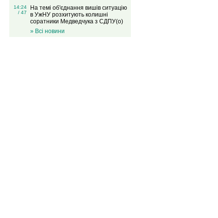
14:24
На темі об'єднання вишів ситуацію
/ 47
в УжНУ розхитують колишні
соратники Медведчука з СДПУ(о)
» Всі новини