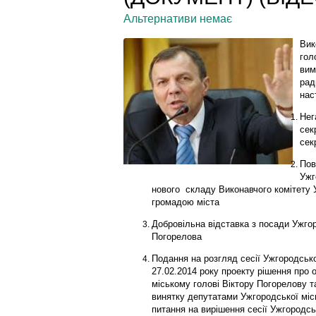
Альтернативи немає
Вик
гол
вим
рад
нас
Нег
сек
сек
Пов
Ужг
нового складу Виконавчого комітету 
громадою міста
Добровільна відставка з посади Ужгор
Погорелова
Подання на розгляд сесії Ужгородсько
27.02.2014 року проекту рішення про
міському голові Віктору Погорелову т
винятку депутатами Ужгородської місь
питання на вирішення сесії Ужгородськ