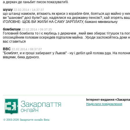
а деркач де ганьбит писок показувати\\\
шушу
22.02.2014 / 14:37:37
що штанці намокли, втікають як криси з корабля-бля, бояться.що майно у них
ви "шановні" досі були? що, надіялися на державну пенсію?, хай згорять ваші
іГОЛОВНЕ- ЩОБ ВИ ЖИЛИ НА САМУ ЗАРПЛАТУ, бажано мвнвиальну
бомбилам
22.02.2014 / 09:37:35
Головний бомбила то і є якубець з деркачем , який вже збирає тітушок та по
опозиційним головам осередків підпалом майна . Уроди заспокойтесь доки 
вас ставиться
ВВС
22.02.2014 / 08:37:07
"Бомблят, и и гроші забирают у Львові" - ну і дебіл цей голова рда. На полони
вівцями, бика дурного.
Інтернет-видання «Закарпа
Надіслати повідомлення
© 2003-2026 Закарпаття онлайн Beta