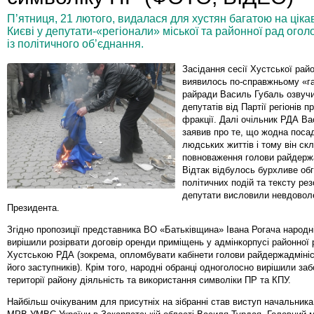
П’ятниця, 21 лютого, видалася для хустян багатою на цікаві
Києві у депутати-«регіонали» міської та районної рад огол
із політичного об’єднання.
Засідання сесії Хустської рай
виявилось по-справжньому «г
райради Василь Губаль озвучи
депутатів від Партії регіонів пр
фракції. Далі очільник РДА В
заявив про те, що жодна поса
людських життів і тому він ск
повноваження голови райдержа
Відтак відбулось бурхливе об
політичних подій та тексту рез
депутати висловили невдовол
Президента.
Згідно пропозиції представника ВО «Батьківщина» Івана Рогача народні
вирішили розірвати договір оренди приміщень у адмінкорпусі районної 
Хустською РДА (зокрема, опломбувати кабінети голови райдержадмініст
його заступників). Крім того, народні обранці одноголосно вирішили за
території району діяльність та використання символіки ПР та КПУ.
Найбільш очікуваним для присутніх на зібранні став виступ начальник