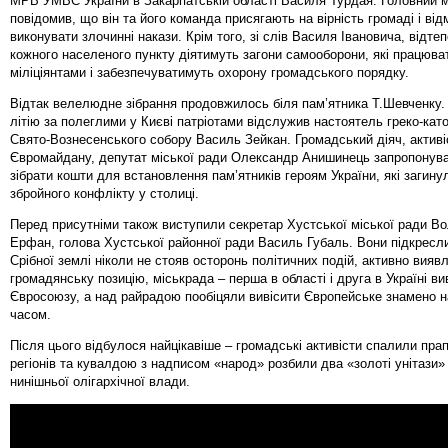
МРВ УМВС України в Закарпатській області Василя Турдая. Головний м
повідомив, що він та його команда присягають на вірність громаді і в
виконувати злочинні накази. Крім того, зі слів Василя Івановича, відтеп
кожного населеного пункту діятимуть загони самооборони, які працюва
міліціянтами і забезпечуватимуть охорону громадського порядку.
Відтак велелюдне зібрання продовжилось біля пам’ятника Т.Шевченку.
літію за полеглими у Києві патріотами відслужив настоятель греко-кат
Свято-Вознесенського собору Василь Зейкан. Громадський діяч, активі
Євромайдану, депутат міської ради Олександр Анишинець запропонува
зібрати кошти для встановлення пам’ятників героям України, які загину
збройного конфлікту у столиці.
Перед присутніми також виступили секретар Хустської міської ради В
Ерфан, голова Хустської районної ради Василь Губаль. Вони підкресл
Срібної землі ніколи не стояв осторонь політичних подій, активно вияв
громадянську позицію, міськрада – перша в області і друга в Україні в
Євросоюзу, а над райрадою пообіцяли вивісити Європейське знамено 
часом.
Після цього відбулося найцікавіше – громадські активісти спалили прап
регіонів та кувалдою з надписом «народ» розбили два «золоті унітази»
нинішньої олігархічної влади.