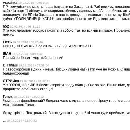
українка
19.02.2014 / 09:07:14
ПР і комуністи не мають права існувати на Закарпатті. Раб режиму, нешано
вийти із партії і ліківдувати осередок вбивць у нашому краї.А про вбивць-ан
недодепутатів ВР від Закарпаття навіть цензурно висловитися не можу. Що
кубло. УРОДИ,ВБИВЦІ і КАТИ.Нема пробачення катам.Від людських прокльоні
b52
19.02.2014 / 08:31:15
Хто має легальну зброю, захопіть із собою, так, на всякий випадок. Поранено
немає.
Гість
19.02.2014 / 08:25:46
РИГІВ , ЦЮ БАНДУ КРИМІНАЛЬНУ , ЗАБОРОНИТИ ! ! !
ІВАН
19.02.2014 / 08:16:40
Гарний регіонал - мертвий регіонал!
В. Піпаш
19.02.2014 / 07:59:54
Правоохоронців віднині - нема. Так цих людей називати уже не можна. Є ли
бандоохоронці!
СТРИЙко
19.02.2014 / 01:32:13
УЖГОРОД, НА КИЇВ!!! Досить терпіти владу вбивць! Око за око! Він не піде, 
пророцтво афонських старців!
Генек
18.02.2014 / 23:29:12
Чом нараз феесбешний? Людина мало сплутала неперевірену теорію з реаль
може заспокоїтися..
До зустрічі на Театральній. Всією душею хочу, шоб зі мною туди прийшли ти
...
18.02.2014 / 23:00:52