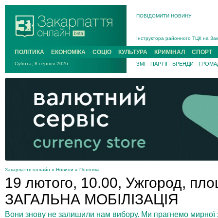
ПОВІДОМИТИ НОВИНУ
На війні загинув 26-річний військо
Інструктора районного ТЦК на Зак
В Ужгороді попрощаються із полег
ПОЛІТИКА
ЕКОНОМІКА
СОЦІО
КУЛЬТУРА
КРИМІНАЛ
СПОРТ
В Ужгороді 5 серпня попрощаються
Субота, 8 серпня 2026
ЗМІ
ПАРТІЇ
БРЕНДИ
ГРОМАД
Підтвердили загибель захисника і
На війні з рф поліг військовий з 
На війні загинув 26-річний військо
Закарпаття онлайн
»
Новини
»
Політика
19 лютого, 10.00, Ужгород, пл
ЗАГАЛЬНА МОБІЛІЗАЦІЯ
Вони знову не залишили нам вибору. Ми прагнемо мирної 