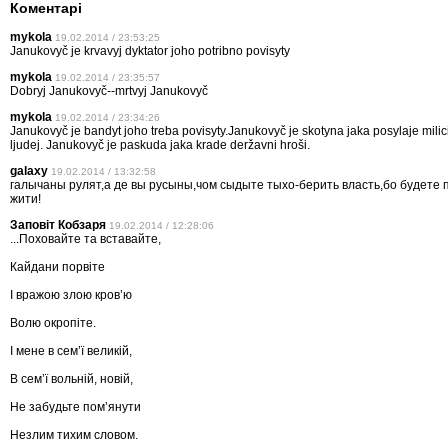
Коментарі
mykola
19.02.2014 / 23:53:25
Janukovyč je krvavyj dyktator joho potribno povisyty
mykola
19.02.2014 / 23:35:57
Dobryj Janukovyč--mrtvyj Janukovyč
mykola
19.02.2014 / 23:34:26
Janukovyč je bandyt joho treba povisyty.Janukovyč je skotyna jaka posylaje milicia
ljudej. Janukovyč je paskuda jaka krade deržavni hroši.
galaxy
19.02.2014 / 13:32:58
галычаны рулят,а де вы русыны,чом сыдыте тыхо-берить власть,бо будете 
жити!
Заповіт Кобзаря
19.02.2014 / 12:28:06
...Поховайте та вставайте,
Кайдани порвіте
І вражою злою кров’ю
Волю окропіте.
І мене в сем’ї великій,
В сем’ї вольній, новій,
Не забудьте пом’янути
Незлим тихим словом.