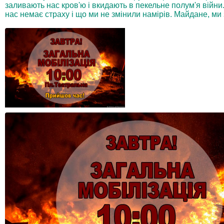
заливають нас кров'ю і вкидають в пекельне полум'я війни
нас немає страху і що ми не змінили намірів. Майдане, ми