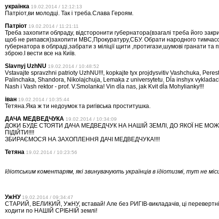
українка
19.02.2014 / 12:12:13
Патріот,ви молодці. Так і треба.Слава Героям.
Патріот
19.02.2014 / 11:21:11
Треба захопити облраду, відсторонити губернатора(взагалі треба його закри
щоб не рипався)захопити МВС,Прокуратуру,СБУ. Обрати народного тимчас
губернатора в облраді,забрати з міліції щити ,протигази,шумові гранати та
зброю.І вести все на Київ.
Slavnyj UzhNU
19.02.2014 / 10:48:52
Vstavajte spravzhni patrioty UzhNU!!!, kopkajte tyx projdysvitiv Vashchuka, Peres
Palinchaka, Shandora, Nikolajchuja, Lemaka z universytetu. Dĺa inshyx vykladachi
Nash i Vash rektor - prof. V.Smolanka! Vin dĺa nas, jak Kvit dĺa Mohylianky!!!
іван
19.02.2014 / 10:35:44
Тетяна.Яка ж ти недоумок та ригівська проститушка.
ДАЧА МЕДВЕДЧУКА
19.02.2014 / 10:34:09
ДОКИ БУДЕ СТОЯТИ ДАЧА МЕДВЕДЧУК НА НАШІЙ ЗЕМЛІ, ДО ЯКОЇ НЕ МО
ПІДІЙТИ!!!!
ЗБИРАЄМОСЯ НА ЗАХОПЛЕННЯ ДАЧІ МЕДВЕДЧУКА!!!!
Тетяна
19.02.2014 / 10:23:56
Ідіотським коментарям, які звинувачують українців в ідіотизмі, тут не міс
УжНУ
19.02.2014 / 09:34:47
СТАРИЙ, ВЕЛИКИЙ, УжНУ, вставай! Але без РИГІВ-викладачів, ці перевертн
ходити по НАШІЙ СРІБНІЙ землі!