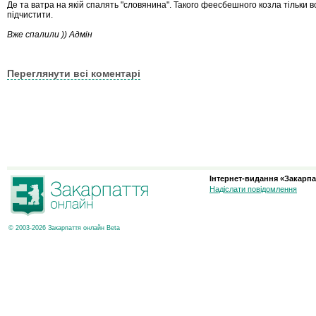
Де та ватра на якій спалять "словянина". Такого феесбешного козла тільки 
підчистити.
Вже спалили )) Адмін
Переглянути всі коментарі
Інтернет-видання «Закарпа
Надіслати повідомлення
© 2003-2026 Закарпаття онлайн Beta