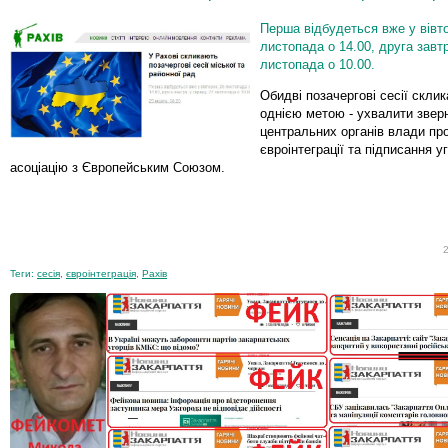
Перша відбудеться вже у вівто
листопада о 14.00, друга завтр
листопада о 10.00.
Обидві позачергові сесії скли
однією метою - ухвалити звер
центральних органів влади пр
євроінтеграції та підписання у
асоціацію з Європейським Союзом.
Теги:
сесія
,
євроінтеграція
,
Рахів