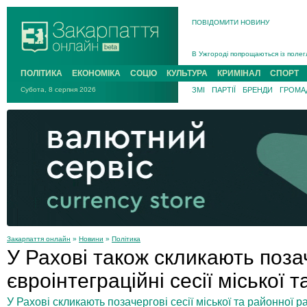
ПОВІДОМИТИ НОВИНУ
Інструктора районного ТЦК на Зак
В Ужгороді попрощаються із полег
В Ужгороді 5 серпня попрощаються
ПОЛІТИКА
ЕКОНОМІКА
СОЦІО
КУЛЬТУРА
КРИМІНАЛ
СПОРТ
Підтвердили загибель захисника і
Субота, 8 серпня 2026
ЗМІ
ПАРТІЇ
БРЕНДИ
ГРОМАД
На війні з рф поліг військовий з 
На Хустщині внаслідок ДТП за уча
Інструктора районного ТЦК на Зак
Закарпаття онлайн
»
Новини
»
Політика
У Рахові також скликають поза
євроінтеграційні сесії міської 
У Рахові скликають позачергові сесії міської та районної р