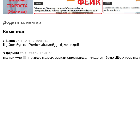
Додати коментар
Коментарі
лісник
26.11.2013 / 15:03:49
Щойно був на Рахівськім майдані, молодці!
з царини
26.11.2013 / 12:49:34
підтримую !!! і прийду на рахівський євромайдан якщо він буде .Ще хтось пі