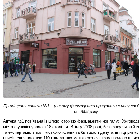
Приміщення аптеки №1 – у ньому фармацевти працювали з часу зведен
до 2008 року
Аптека №1 пов’язана із цілою історією фармацевтичної галузі Ужгорода
міста функціонувала з 18 століття. Втім у 2008 році, без консультацій 
та експертами, з волі міського голови та більшості депутатів підприємс
приміщення площею 110 квадратних метрів без аукціону продано шлях