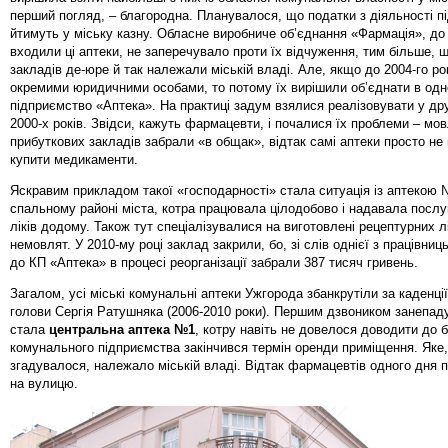
перший погляд, – благородна. Планувалося, що податки з діяльності п
йтимуть у міську казну. Обласне виробниче об’єднання «Фармація», до
входили ці аптеки, не заперечувало проти їх відчуження, тим більше,
закладів де-юре й так належали міській владі. Але, якщо до 2004-го ро
окремими юридичними особами, то потому їх вирішили об’єднати в од
підприємство «Аптека». На практиці задум взялися реалізовувати у дру
2000-х років. Звідси, кажуть фармацевти, і почалися їх проблеми – мов
прибуткових закладів забрали «в общак», відтак самі аптеки просто не
купити медикаменти.
Яскравим прикладом такої «господарності» стала ситуація із аптекою 
спальному районі міста, котра працювала цілодобово і надавала послу
ліків додому. Також тут спеціалізувалися на виготовлені рецептурних л
немовлят. У 2010-му році заклад закрили, бо, зі слів однієї з працівниць
до КП «Аптека» в процесі реорганізації забрали 387 тисяч гривень.
Загалом, усі міські комунальні аптеки Ужгорода збанкрутіли за каденції
голови Сергія Ратушняка (2006-2010 роки). Першим дзвоником занепад
стала
центральна аптека №1
, котру навіть не довелося доводити до 
комунального підприємства закінчився термін оренди приміщення. Яке,
згадувалося, належало міській владі. Відтак фармацевтів одного дня 
на вулицю.