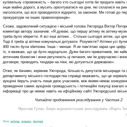
купівельну спроможність – багато хто сьогодні хотів би продати навіть
інше майно дорого, а мусить орієнтуватися на ціни, які склалися на рин
наголосити, що все проводилося відкрито, за законом. Ми готові до пе
прокуратури чи інших правоохоронців».
Схоже, задоволений ситуацією і міський голова Ужгорода Віктор Погор
коментарі автору зазначив: «Я думаю, що першу аптеку як аптеку-музе
треба було зберегти. А всі інші аптеки… Стільки сьогодні аптек, що ці
Тоді б треба ці аптеки комунальні дотувати. Розумієте? Аптеки усі були
400 тисяч була збиткова. Інша – менше. Я не пам’ятаю зараз цих цифр
їх, я вважаю, що це було недоцільно. Дуже багато приватників, які за
аптечним бізнесом і вони регулюють ці питання, ми їм доручаємо і во
договори, проводять тендери на ліки, які дотуються державою».
Отже, як бачимо, керівник Ужгорода, більшість депутатів міськради та 
департаменту міського господарства справді вважають, що це нормаль
аукціоні беруть участь лише двоє учасників, між якими немає конкуренц
проведення самих аукціонів громадськість і потенційні покупці взагалі 
інформації про це немає навіть на офіційному сайті Ужгородської міськ
Читайте продовження розслідування у Частині 2
Ярослав Гулан, Бюро журналістських розслідувань «Варто Зна
Теги:
аптека
,
аукціон
,
продаж