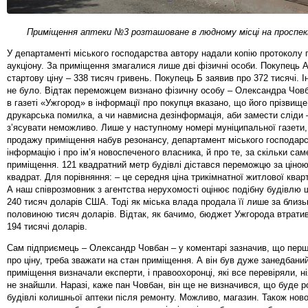
Приміщення аптеки №3 розташоване в людному місці на проспек
У департаменті міського господарства автору надали копію протоколу
аукціону. За приміщення змагалися лише дві фізичні особи. Покупець 
стартову ціну – 338 тисяч гривень. Покупець Б заявив про 372 тисячі. 
не було. Відтак переможцем визнано фізичну особу – Олександра Човб
в газеті «Ужгород» в інформації про покупця вказано, що його прізвище
друкарська помилка, а чи навмисна дезінформація, аби замести сліди 
з’ясувати неможливо. Лише у наступному номері муніципальної газети,
продажу приміщення набув резонансу, департамент міського господарс
інформацію і про ім’я новоспеченого власника, й про те, за скільки са
приміщення. 121 квадратний метр будівлі дістався переможцю за ціною 
квадрат. Для порівняння: – це середня ціна трикімнатної житлової квар
А наш співрозмовник з агентства нерухомості оцінює подібну будівлю
240 тисяч доларів США. Тоді як міська влада продала її лише за близь
половиною тисяч доларів. Відтак, як бачимо, бюджет Ужгорода втрат
194 тисячі доларів.
Сам підприємець – Олександр Човбан – у коментарі зазначив, що перш
про ціну, треба зважати на стан приміщення. А він був дуже занедбаний
приміщення визначали експерти, і правоохоронці, які все перевіряли, 
не знайшли. Наразі, каже пан Човбан, він ще не визначився, що буде 
будівлі колишньої аптеки після ремонту. Можливо, магазин. Також нов