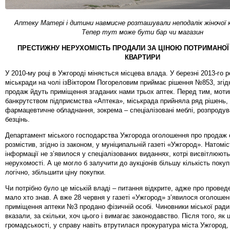
Аптеку Матері і дитини навмисне розташували неподалік жіночої к
Тепер тут може бути бар чи магазин
ПРЕСТИЖНУ НЕРУХОМІСТЬ ПРОДАЛИ ЗА ЦІНОЮ ПОТРИМАНОЇ
КВАРТИРИ
У 2010-му році в Ужгороді міняється місцева влада. У березні 2013-го р
міськради на чолі ізВіктором Погореловим приймає рішення №853, згід
продаж йдуть приміщення згаданих нами трьох аптек. Перед тим, мот
банкрутством підприємства «Аптека», міськрада прийняла ряд рішень, 
фармацевтичне обладнання, зокрема – спеціалізовані меблі, розпродув
безцінь.
Департамент міського господарства Ужгорода оголошення про продаж о
розмістив, згідно із законом, у муніципальній газеті «Ужгород». Натомі
інформації не з’явилося у спеціалізованих виданнях, котрі висвітлюють
нерухомості. А це могло б залучити до аукціонів більшу кількість покупц
логічно, збільшити ціну покупки.
Чи потрібно було це міській владі – питання відкрите, адже про провед
мало хто знав. А вже 28 червня у газеті «Ужгород» з’явилося оголошен
приміщення аптеки №3 продано фізичній особі. Чиновники міської ради
вказали, за скільки, хоч цього і вимагає законодавство. Після того, як 
громадськості, у справу навіть втрутилася прокуратура міста Ужгород, 