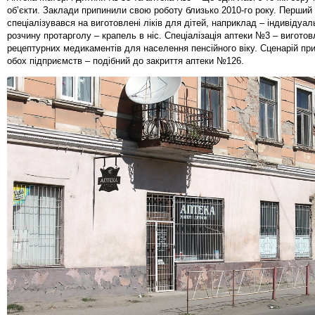
об’єкти. Заклади припинили свою роботу близько 2010-го року. Перший 
спеціалізувався на виготовлені ліків для дітей, наприклад – індивідуал
розчину протарголу – крапель в ніс. Спеціалізація аптеки №3 – вигото
рецептурних медикаментів для населення пенсійного віку. Сценарій пр
обох підприємств – подібний до закриття аптеки №126.