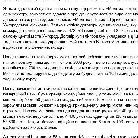
Як нам вдалося з’ясувати – приватному підприємству «Меліта», котре, 
держреєстру, займається здачею в оренду нерухомості та виробляє мак
даними того ж реєстру, засновником «Меліти» є Василь Цірик – на той
Ужгородської міськради. Згідно з копією договору купівлі-продажу, яку
міськраді, приміщення продали за 472 974 гривні, себто – 4 299 грн за 
самому центрі міста Ужгород. Договір купівлі-продажу укладався від ім
тодішнього начальника управління майном міста Віктора Мартина, на п
відомства та рішення міськради.
Представник агентства нерухомості, котрий побажав лишитися не назв
на час продажу приміщення – січень 2008 року – воно на ринку коштув
щонайменше 700 тисяч доларів, оскільки мова йде про період до економ
Міська ж влада виручила до бюджету за будівлю лише 103 тисячі дола
тодішньому курсу.
Нині у приміщенні аптеки розташований ювелірний магазин. До того та
комерційний банк. Сума оренди комерційної площі у тому місці, за на
коштує від 40 до 50 доларів за квадратний метр. То ж гроші, які теорет
заробляти міський бюджет на оренді приміщення у центрі міста, нині йд
структурі. Порахуємо: якщо оренда квадратного метру коштує 40 дола
місяць власник нерухомості має 4 400 умовних одиниць за 110 квадраті
52 800 в рік. Тож, як бачимо, офіційно сплачені до бюджету 103 тисячі 
відбилися за якихось 2 роки.
Аптека Матері і дитини № 58 та аптека №3 – ще одні ласі з точки зору