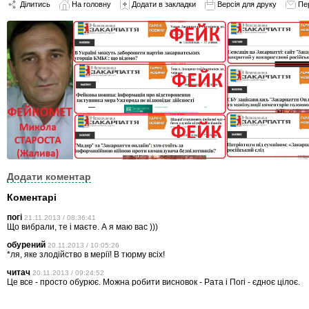
Ділитись
На головну
Додати в закладки
Версія для друку
Пе
Додати коментар
Коментарі
погі
21.11.2013 / 08:36:41
Що вибрали, те і маєте. А я маю вас )))
обурений
20.11.2013 / 10:05:26
*ля, яке злодійство в мерії! В тюрму всіх!
читач
20.11.2013 / 09:24:52
Це все - просто обурює. Можна робити висновок - Рата і Погі - єдноє цілоє.