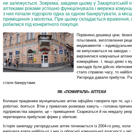
не залежується. Зокрема, завдяки цьому у Закарпатській о
аптеками роками успішно функціонувала і мережа комуналь
з них почали підозріло одна за одною банкрутувати, а місц
приміщення з молотка. При цьому складається враження, щ
робилися під конкретного покупця.
Порівняно дешевші ціни, безко
пільговиків, виготовлення рец
медикаментів – індивідуальних 
не випускаються на заводах –
вирізнялися комунальні аптеки
комерційних. І, якщо деякі з 
закладів були дійсно збитковим
стало справою часу, то найбіл
Ужгорода давали прибуток. Раз
стали банкрутами.
ЯК «ПОМИРАЛИ» АПТЕКИ
Колишні працівники муніципальних аптек офіційно говорити про те, що 
роботою, бояться. Втім у приватних розмовах кажуть – головна причина
підприємства закрили, це – приміщення. Скаржаться й на невдалу реор
перетворила прибуткові фірми у збиткові.
Історія занепаду ужгородських аптек починається із 2004-го року, коли
вирішила взяти найбільші з них із обласної комунальної власності у міс