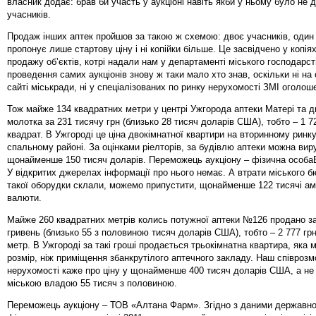
власник додає: брав би участь у аукціоні навіть якби у ньому було не д
учасників.
Продаж інших аптек пройшов за такою ж схемою: двоє учасників, один 
пропонує лише стартову ціну і ні копійки більше. Це засвідчено у копія
продажу об’єктів, котрі надали нам у департаменті міського господарст
проведення самих аукціонів знову ж таки мало хто знав, оскільки ні на
сайті міськради, ні у спеціалізованих по ринку нерухомості ЗМІ оголош
Тож майже 134 квадратних метри у центрі Ужгорода аптеки Матері та д
молотка за 231 тисячу грн (близько 28 тисяч доларів США), тобто – 1 72
квадрат. В Ужгороді це ціна двокімнатної квартири на вторинному ринк
спальному районі. За оцінками ріелторів, за будівлю аптеки можна вир
щонайменше 150 тисяч доларів. Переможець аукціону – фізична особаВ
У відкритих джерелах інформації про нього немає. А втрати міського б
такої оборудки склали, можемо припустити, щонайменше 122 тисячі ам
валюти.
Майже 260 квадратних метрів колись потужної аптеки №126 продано за
гривень (близько 55 з половиною тисяч доларів США), тобто – 2 777 гр
метр. В Ужгороді за такі гроші продається трьокімнатна квартира, яка
розмір, ніж приміщення збанкрутілого аптечного закладу. Наш співрозм
нерухомості каже про ціну у щонайменше 400 тисяч доларів США, а не
міською владою 55 тисяч з половиною.
Переможець аукціону – ТОВ «Алтана Фарм». Згідно з даними державног