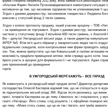
фірма створена наприкінці 2011 року, вона займається реалізацією лікі
«Альтани Фарм» Наталія Пугачовавідмовилася коментувати ситуацію і
мотивуючи це тим, що засновник підприємства не уповноважував її цьо
Згідно з даними держреєстру, засновником товариства є Людмила Бого
внеском у статутний фонд 2 тисяч гривень.
Згідно з копією протоколу продажу, інший учасник аукціону – ТОВ «Уж
– за приміщення не торгувався. Згідно з даними реєстру, засновником ц
часткою у статутному фонді 3 мільйони 600 тисяч гривень, є Анатолій
Він – депутат Ужгородської міської ради, а також директор комунальн
ЖРЕР №5. Втім ім’я цього обранця у закарпатських медіа часто згадуєт
будівельних скандалів, коли контрольовані ним фірми проводять забу
зон. Тож, можна припустити, що пан Ковальський зі своїми зв’язками н
можливість придбати приміщення аптеки, якби справді цього хотів. Інш
брати участь в аукціоні для формальності і не торгуватися. Адже спра
уже призначений до проведення
торгів.
В УЖГОРОДСЬКІЙ МЕРІЇ КАЖУТЬ – ВСЕ ГАРАЗД
Як коментують в ужгородській мерії продаж аптек? Директор департам
господарства Олексій Касперов відомий тим, що не спілкується із журн
як підконтрольних міській владі ЗМІ. Відтак після резонансу, що виник 
пресі, інтерв’ю Касперова на цю тему з’явилося, як і очікувалося, у му
газеті «Ужгород». Його слова, слід розуміти, і є офіційною позицією мі
цю тему: «Може хтось скаже, що це не так і багато, але треба зважати 