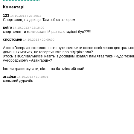
Коментарі
123
14.10.2013 / 23:20:13
Спортсмен, ты днище. Там всё ок вечером
petro
14.10.2013 / 22:16:09
спортсмен ти коли останній раз на стадіоні був??!!!
спортсмен
14.10.2013 / 20:09:00
А що «Говерла» вже може потягнути включити повне освітлення центрально
домашніх матчах, не говорячи вже про підігрів поля?
Хтось із вболівальників, навіть із досвідом, взагалі пам’ятає таке «чудо техні
ужгородському «Авангарді»?
Інколи краще жувати, ніж … на батьківській шиї!
агафья
14.10.2013 / 19:10:01
сельский дурачёк