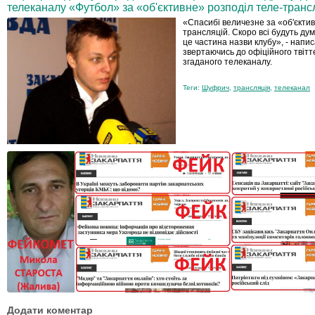
телеканалу «Футбол» за «об'єктивне» розподіл теле-трансл
«Спасибі величезне за «об'єкти
трансляцій. Скоро всі будуть дум
це частина назви клубу», - напи
звертаючись до офіційного твітт
згаданого телеканалу.
Теги:
Шуфрич
,
трансляція
,
телеканал
Додати коментар