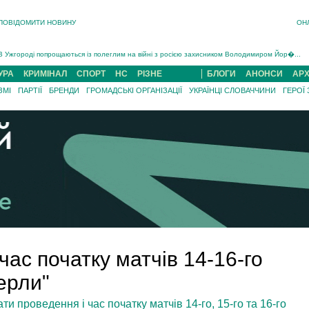
ПОВІДОМИТИ НОВИНУ
ОН
Інструктора районного ТЦК на Закарпатті судитимуть за обвинуваченням у катув...
В Ужгороді попрощаються із полеглим на війні з росією захисником Володимиром Йор�...
В Ужгороді 5 серпня попрощаються із захисником Богданом Югасом, який два роки �...
УРА
КРИМІНАЛ
СПОРТ
НС
РІЗНЕ
БЛОГИ
АНОНСИ
АРХ
Підтвердили загибель захисника із Нанкова на Хустщині Юліана Гербея (ФОТО)[/gree...
ЗМІ
ПАРТІЇ
БРЕНДИ
ГРОМАДСЬКІ ОРГАНІЗАЦІЇ
УКРАЇНЦІ СЛОВАЧЧИНИ
ГЕРОЇ
На війні з рф поліг військовий з Виноградова Ігнат Роздяловський (ФОТО)...
На Хустщині внаслідок ДТП за участі трьох авто постраждали 13 людей (ФОТО)...
Інструктора районного ТЦК на Закарпатті судитимуть за обвинувачен...
час початку матчів 14-16-го
верли"
и проведення і час початку матчів 14-го, 15-го та 16-го