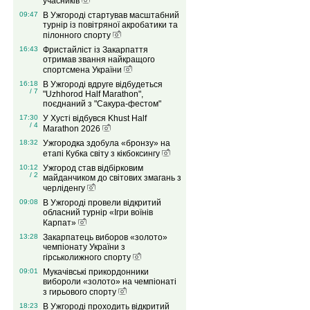
учасників
09:47
В Ужгороді стартував масштабний
турнір із повітряної акробатики та
пілонного спорту
16:43
Фристайліст із Закарпаття
отримав звання найкращого
спортсмена України
16:18
В Ужгороді вдруге відбудеться
/ 7
"Uzhhorod Half Marathon",
поєднаний з "Сакура-фестом"
17:30
У Хусті відбувся Khust Half
/ 4
Marathon 2026
18:32
Ужгородка здобула «бронзу» на
етапі Кубка світу з кікбоксингу
10:12
Ужгород став відбірковим
/ 2
майданчиком до світових змагань з
черліденгу
09:08
В Ужгороді провели відкритий
обласний турнір «Ігри воїнів
Карпат»
13:28
Закарпатець виборов «золото»
чемпіонату України з
гірськолижного спорту
09:01
Мукачівські прикордонники
вибороли «золото» на чемпіонаті
з гирьового спорту
18:23
В Ужгороді проходить відкритий