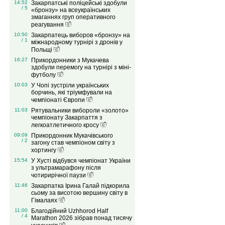
14:52
Закарпатські поліцейські здобули
/ 5
«бронзу» на всеукраїнських
змаганнях груп оперативного
реагування
10:50
Закарпатець виборов «бронзу» на
/ 1
міжнародному турнірі з дронів у
Польщі
16:27
Прикордонники з Мукачева
здобули перемогу на турнірі з міні-
футболу
10:03
У Чопі зустріли українських
борчинь, які тріумфували на
чемпіонаті Європи
11:03
Рятувальники вибороли «золото»
чемпіонату Закарпаття з
легкоатлетичного кросу
09:09
Прикордонник Мукачівського
/ 2
загону став чемпіоном світу з
хортингу
15:54
У Хусті відбувся чемпіонат України
з ультрамарафону після
чотирирічної паузи
11:46
Закарпатка Ірина Галай підкорила
сьому за висотою вершину світу в
Гімалаях
11:00
Благодійний Uzhhorod Half
/ 4
Marathon 2026 зібрав понад тисячу