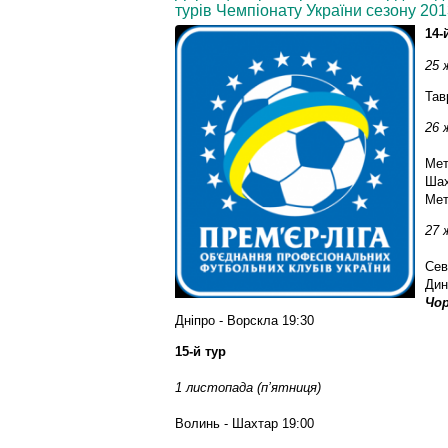
турів Чемпіонату України сезону 201
14-
25 
Тав
26 
Мет
Шах
Мет
27 
Сев
Дин
Чор
Дніпро - Ворскла 19:30
15-й тур
1 листопада (п’ятниця)
Волинь - Шахтар 19:00