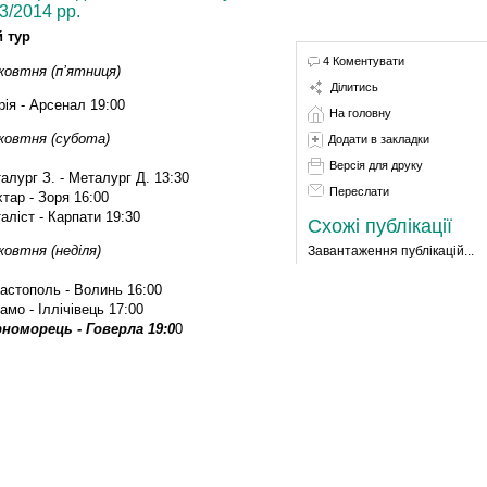
3/2014 рр.
й тур
4 Коментувати
жовтня (п’ятниця)
Ділитись
рія - Арсенал 19:00
На головну
жовтня (субота)
Додати в закладки
Версія для друку
алург З. - Металург Д. 13:30
Переслати
тар - Зоря 16:00
аліст - Карпати 19:30
Схожі публікації
жовтня (неділя)
Завантаження публікацій...
астополь - Волинь 16:00
амо - Іллічівець 17:00
номорець - Говерла 19:0
0