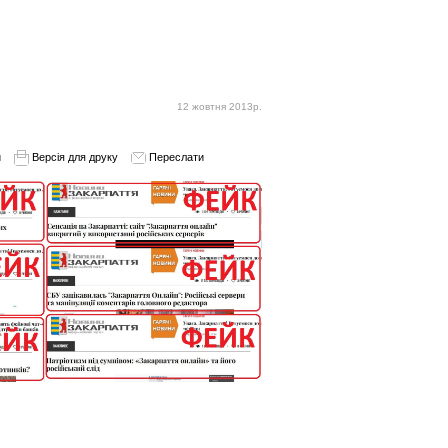
12 жовтня 2013р.
и
Версія для друку
Переслати