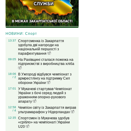
НОВИНИ: Спорт
13:37
Спортсменка із Закарпаття
здобула дві нагороди на
національній першості з
парафехтування
09:05
На Рахівщині сталася пожежа на
підприємстві з виробництва хліба
18:06
В Ужгороді відбувся чемпіонат з
/ 2
армрестлінгу на підтримку Сил
оборони України
17:01
У Мукачеві стартував Чемпіонат
України з бочі серед людей з
ураженням опорно-рухового
апарату
12:58
Чемпіон світу із Закарпаття виграв
/ 4
ультрамарафон у Нідерландах
12:35
Спортсмен із Мукачева здобув
«срібло» на чемпіонаті України
U20