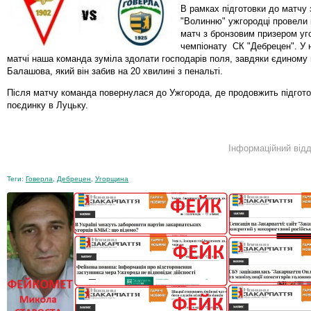
В рамках підготовки до матчу
"Волинню" ужгородці провели
матч з бронзовим призером уг
чемпіонату СК "Дебрецен". У
матчі наша команда зуміла здолати господарів поля, завдяки єдиному 
Балашова, який він забив на 20 хвилині з пенальті.
Після матчу команда повернулася до Ужгорода, де продовжить підгото
поєдинку в Луцьку.
Інформаційний відд
Теги:
Говерла
,
Дебрецен
,
Угорщина