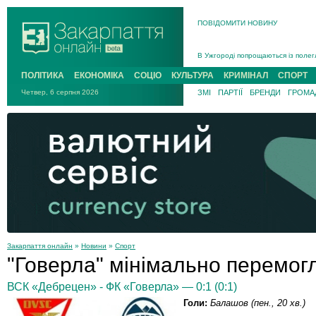
ПОВІДОМИТИ НОВИНУ
Інструктора районного ТЦК на Зак
В Ужгороді попрощаються із полег
В Ужгороді 5 серпня попрощаються
ПОЛІТИКА
ЕКОНОМІКА
СОЦІО
КУЛЬТУРА
КРИМІНАЛ
СПОРТ
Підтвердили загибель захисника і
Четвер, 6 серпня 2026
ЗМІ
ПАРТІЇ
БРЕНДИ
ГРОМАД
На війні з рф поліг військовий з 
На Хустщині внаслідок ДТП за уча
Інструктора районного ТЦК на Зак
Закарпаття онлайн
»
Новини
»
Спорт
"Говерла" мінімально перемог
ВСК «Дебрецен» - ФК «Говерла» — 0:1 (0:1)
Голи:
Балашов (пен., 20 хв.)