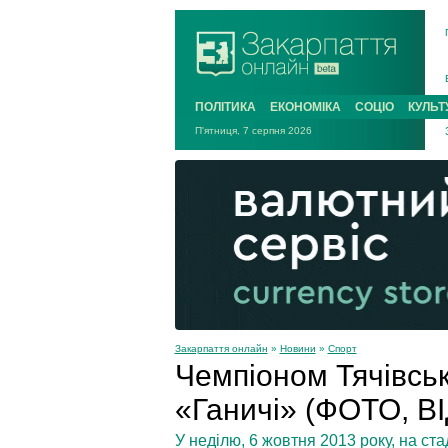
ПОЛІТИКА
ЕКОНОМІКА
СОЦІО
КУЛЬТ
П'ятниця, 7 серпня 2026
Закарпаття онлайн
»
Новини
»
Спорт
Чемпіоном Тячівськ
«Ганичі» (ФОТО, В
У неділю, 6 жовтня 2013 року, на ст