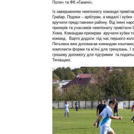
Поле» та ФК «Ганичі».
Із завершенням чемпіонату команди привіта
Грабар. Подяки – арбітрам, а медалі і кубк
вручили представники району. Від імені нар
призерів та учасників чемпіонату привітали
Хома. Командам-призерам вручили кубки та
команд. Варто додати: під час першого кол
Петьовка вже допомагав командам коштами,
комплекти форми та м’ячі для тренувань. І
грошову допомогу для підтримки та подаль
Тячівщині.