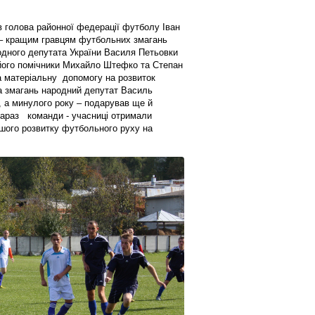
в голова районної федерації футболу Іван
и – кращим гравцям футбольних змагань
одного депутата України Василя Петьовки
 його помічники Михайло Штефко та Степан
 матеріальну допомогу на розвиток
а змагань народний депутат Василь
 а минулого року – подарував ще й
 зараз команди - учасниці отримали
шого розвитку футбольного руху на