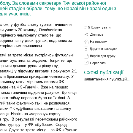
болу. За словами секретаря Тячівської районної
ей стадіон обрали, тому що наразі він наразі один з
для учасників.
алом, у футбольному турнірі Тячівщини
5 Коментувати
ли участь 20 команд. Особливістю
Ділитись
горічного чемпіонату стало те, що
водився він у двох групах, поділених за
На головну
иторіальним принципом.
Додати в закладки
атчі за третє місце зустрілись футбольні
Версія для друку
анди Буштина та Бедевлі. Попри те, що
Переслати
ерники демонстрували рівну гру,
евлянці у підсумку виграли з рахунком 2:1
Схожі публікації
тали бронзовими призерами чемпіонату. У
Завантаження публікацій...
альному матчі мірялись силами ФК
бове» та ФК «Ганичі». Вже на перших
линах ганичівці відкрили рахунок. До кінця
шого тайму перевага була на їх боці. А
гий тайм фактично так і не розпочався,
ільки ФК «Дубове» виставили на заміну
авця. Навіть на «червону» картку
в гру. В результаті переможцем районного
ібло турніру – у ФК «Дубове». Серед
ани. Друге та третє місце – за ФК «Руське