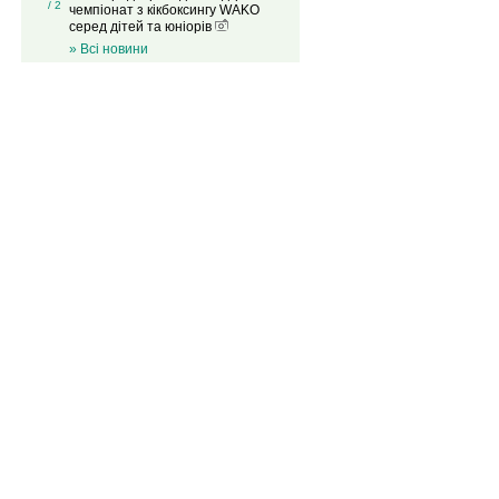
/ 2
чемпіонат з кікбоксингу WAKO
серед дітей та юніорів
» Всі новини