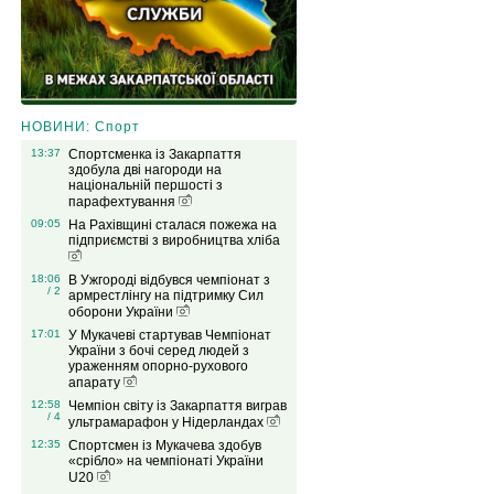
НОВИНИ: Спорт
13:37
Спортсменка із Закарпаття
здобула дві нагороди на
національній першості з
парафехтування
09:05
На Рахівщині сталася пожежа на
підприємстві з виробництва хліба
18:06
В Ужгороді відбувся чемпіонат з
/ 2
армрестлінгу на підтримку Сил
оборони України
17:01
У Мукачеві стартував Чемпіонат
України з бочі серед людей з
ураженням опорно-рухового
апарату
12:58
Чемпіон світу із Закарпаття виграв
/ 4
ультрамарафон у Нідерландах
12:35
Спортсмен із Мукачева здобув
«срібло» на чемпіонаті України
U20