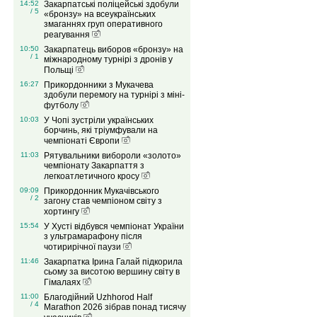
14:52
Закарпатські поліцейські здобули
/ 5
«бронзу» на всеукраїнських
змаганнях груп оперативного
реагування
10:50
Закарпатець виборов «бронзу» на
/ 1
міжнародному турнірі з дронів у
Польщі
16:27
Прикордонники з Мукачева
здобули перемогу на турнірі з міні-
футболу
10:03
У Чопі зустріли українських
борчинь, які тріумфували на
чемпіонаті Європи
11:03
Рятувальники вибороли «золото»
чемпіонату Закарпаття з
легкоатлетичного кросу
09:09
Прикордонник Мукачівського
/ 2
загону став чемпіоном світу з
хортингу
15:54
У Хусті відбувся чемпіонат України
з ультрамарафону після
чотирирічної паузи
11:46
Закарпатка Ірина Галай підкорила
сьому за висотою вершину світу в
Гімалаях
11:00
Благодійний Uzhhorod Half
/ 4
Marathon 2026 зібрав понад тисячу