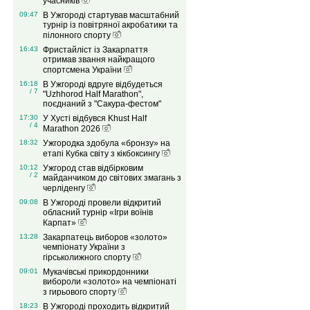
учасників
09:47
В Ужгороді стартував масштабний
турнір із повітряної акробатики та
пілонного спорту
16:43
Фристайліст із Закарпаття
отримав звання найкращого
спортсмена України
16:18
В Ужгороді вдруге відбудеться
/ 7
"Uzhhorod Half Marathon",
поєднаний з "Сакура-фестом"
17:30
У Хусті відбувся Khust Half
/ 4
Marathon 2026
18:32
Ужгородка здобула «бронзу» на
етапі Кубка світу з кікбоксингу
10:12
Ужгород став відбірковим
/ 2
майданчиком до світових змагань з
черліденгу
09:08
В Ужгороді провели відкритий
обласний турнір «Ігри воїнів
Карпат»
13:28
Закарпатець виборов «золото»
чемпіонату України з
гірськолижного спорту
09:01
Мукачівські прикордонники
вибороли «золото» на чемпіонаті
з гирьового спорту
18:23
В Ужгороді проходить відкритий