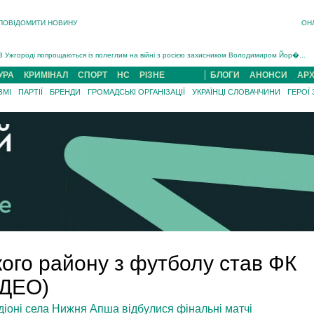
ПОВІДОМИТИ НОВИНУ
ОН
Інструктора районного ТЦК на Закарпатті судитимуть за обвинуваченням у катув...
В Ужгороді попрощаються із полеглим на війні з росією захисником Володимиром Йор�...
В Ужгороді 5 серпня попрощаються із захисником Богданом Югасом, який два роки �...
Підтвердили загибель захисника із Нанкова на Хустщині Юліана Гербея (ФОТО)[/gree...
УРА
КРИМІНАЛ
СПОРТ
НС
РІЗНЕ
БЛОГИ
АНОНСИ
АРХ
На війні з рф поліг військовий з Виноградова Ігнат Роздяловський (ФОТО)...
ЗМІ
ПАРТІЇ
БРЕНДИ
ГРОМАДСЬКІ ОРГАНІЗАЦІЇ
УКРАЇНЦІ СЛОВАЧЧИНИ
ГЕРОЇ
На Хустщині внаслідок ДТП за участі трьох авто постраждали 13 людей (ФОТО)...
Інструктора районного ТЦК на Закарпатті судитимуть за обвинувачен...
ого району з футболу став ФК
ІДЕО)
адіоні села Нижня Апша відбулися фінальні матчі