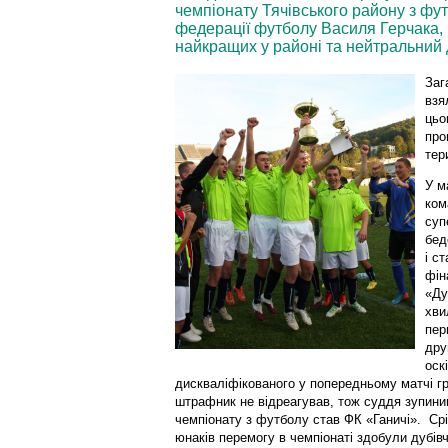
чемпіонату Тячівського району з фут
федерації футболу Василя Герчака, ц
найкращих у районі та нейтральний 
Заг
взя
цьо
про
тер
У м
ком
суп
бед
і с
фін
«Ду
хви
пер
дру
оск
дискваліфікованого у попередньому матчі гр
штрафник не відреагував, тож суддя зупини
чемпіонату з футболу став ФК «Ганичі». Ср
юнаків перемогу в чемпіонаті здобули дубівч