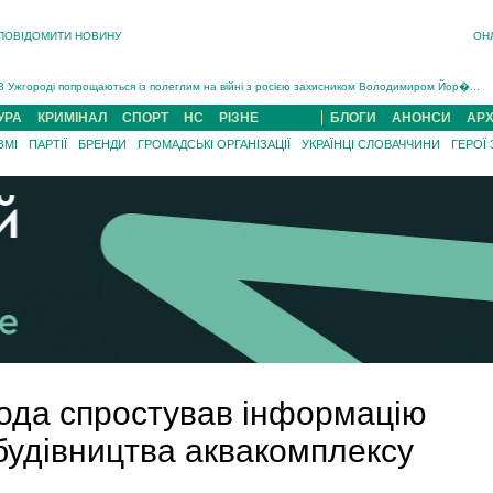
ПОВІДОМИТИ НОВИНУ
ОН
Інструктора районного ТЦК на Закарпатті судитимуть за обвинуваченням у катув...
В Ужгороді попрощаються із полеглим на війні з росією захисником Володимиром Йор�...
В Ужгороді 5 серпня попрощаються із захисником Богданом Югасом, який два роки �...
УРА
КРИМІНАЛ
СПОРТ
НС
РІЗНЕ
БЛОГИ
АНОНСИ
АРХ
Підтвердили загибель захисника із Нанкова на Хустщині Юліана Гербея (ФОТО)[/gree...
ЗМІ
ПАРТІЇ
БРЕНДИ
ГРОМАДСЬКІ ОРГАНІЗАЦІЇ
УКРАЇНЦІ СЛОВАЧЧИНИ
ГЕРОЇ
На війні з рф поліг військовий з Виноградова Ігнат Роздяловський (ФОТО)...
На Хустщині внаслідок ДТП за участі трьох авто постраждали 13 людей (ФОТО)...
Інструктора районного ТЦК на Закарпатті судитимуть за обвинувачен...
ода спростував інформацію
 будівництва аквакомплексу