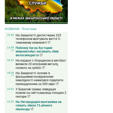
НОВИНИ: Політика
15:26
На Закарпатті диспетчерка 103
телефоном врятувала життя 5-
тижневому немовляті
14:59
Поблизу Ізи на Хустщині
/ 2
мікроавтобус насмерть збив
велосипедиста
16:12
На кордоні з Угорщиною в автобусі
виявили 20 кілограмів металу,
схожого на срібло
18:30
На Закарпатті чоловік із
/ 7
фальшивим посвідченням
інвалідності намагався підкупити
прикордонника за 500 євро
14:31
У Берегові триває ліквідація
пожежі на сміттєзвалищі площею 2
гектари
13:34
На Ужгородщині вантажівка на
смерть збила 71-річного
пішохода