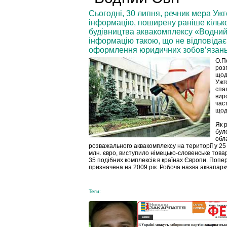
Сьогодні, 30 липня, речник мера Уж
інформацію, поширену раніше кільк
будівництва аквакомплексу «Водний 
інформацію такою, що не відповідає д
оформлення юридичних зобов’язань
О.П
розг
щод
Ужго
спа
вир
час
щодн
Як р
бул
обл
розважального аквакомплексу на території у 25 г
млн. євро, виступило німецько-словенське това
35 подібних комплексів в країнах Європи. Попе
призначена на 2009 рік. Робоча назва аквапарк
Теги: