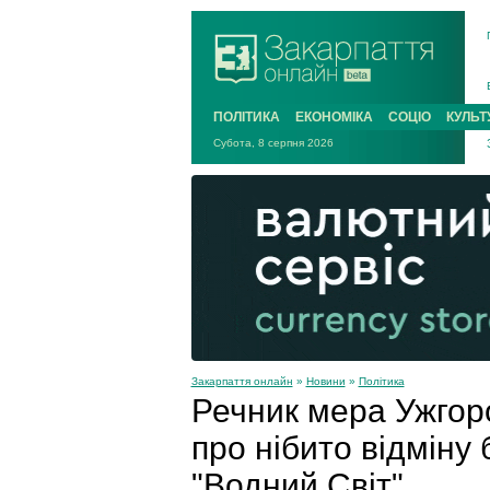
ПОЛІТИКА
ЕКОНОМІКА
СОЦІО
КУЛЬТ
Субота, 8 серпня 2026
Закарпаття онлайн
»
Новини
»
Політика
Речник мера Ужгор
про нібито відміну
"Водний Світ"