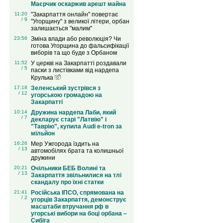
Маєрчик оскаржив арешт майна
11:20
"Закарпаття онлайн" повертає
/ 9
"Угорщину" з великої літери, орбан
залишається "малим"
23:56
Зміна влади або революція? Чи
готова Угорщина до фальсифікації
виборів та що буде з Орбаном
11:52
У церкві на Закарпатті роздавали
/ 5
паски з листівками від нардепа
Крулька
17:18
Зеленський зустрівся з
/ 12
угорською громадою на
Закарпатті
10:14
Дружина нардепа Лаби, який
/ 7
декларує старі "Латвію" і
"Таврію", купила Audi e-tron за
мільйон
16:26
Мер Ужгорода їздить на
/ 13
автомобілях брата та колишньої
дружини
20:21
Очільники БЕБ Волині та
/ 13
Закарпаття звільнилися на тлі
скандалу про їхні статки
21:41
Російська ІПСО, спрямована на
/ 2
угорців Закарпаття, демонструє
масштаби втручання рф в
угорські вибори на боці орбана –
Сибіга