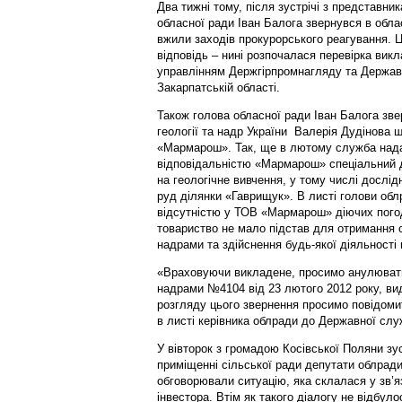
Два тижні тому, після зустрічі з представн
обласної ради Іван Балога звернувся в обла
вжили заходів прокурорського реагування. 
відповідь – нині розпочалася перевірка викл
управлінням Держгірпромнагляду та Державн
Закарпатській області.
Також голова обласної ради Іван Балога зв
геології та надр України Валерія Дудінова 
«Мармарош». Так, ще в лютому служба над
відповідальністю «Мармарош» спеціальний 
на геологічне вивчення, у тому числі дослі
руд ділянки «Гаврищук». В листі голови об
відсутністю у ТОВ «Мармарош» діючих пого
товариство не мало підстав для отримання 
надрами та здійснення будь-якої діяльності н
«Враховуючи викладене, просимо анулювати
надрами №4104 від 23 лютого 2012 року, в
розгляду цього звернення просимо повідоми
в листі керівника облради до Державної служ
У вівторок з громадою Косівської Поляни зу
приміщенні сільської ради депутати облради,
обговорювали ситуацію, яка склалася у зв’яз
інвестора. Втім як такого діалогу не відбул