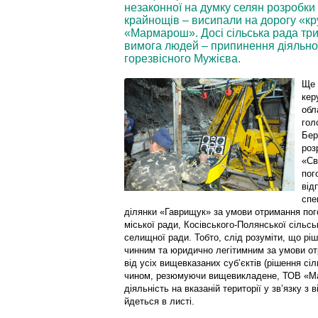
незаконної на думку селян розробки
крайнощів – висипали на дорогу «кр
«Мармарош». Досі сільська рада три
вимога людей – припинення діяльнос
горезвісного Мужієва.
Ще 
кер
обл
гол
Бер
роз
«Св
пог
від
спе
ділянки «Гаврищук» за умови отримання пог
міської ради, Косівського-Полянської сільсь
селищної ради. Тобто, слід розуміти, що рі
чинним та юридично легітимним за умови 
від усіх вищевказаних суб’єктів (рішення сіл
чином, резюмуючи вищевикладене, ТОВ «Ма
діяльність на вказаній території у зв’язку з
йдеться в листі.