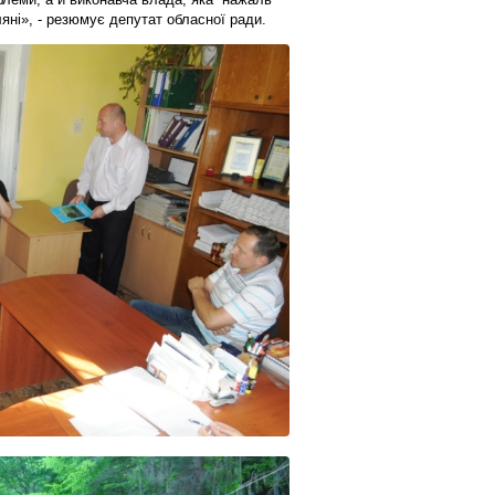
ляні», - резюмує депутат обласної ради.