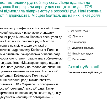
 поліметалевих руд поблизу села. Люди вдалися до
угляк» й перекрили дорогу для спецтехніки для ТОВ
чі відмовляла підприємству в розробці руд. Нині головна
ті підприємства. Місцеві бояться, що на них чекає доля
на початку конфлікту в Косівській Поляні
10 Коментувати
уючий справами виконавчого апарату
Ділитись
асної ради Михайло Попович звернувся до
ови Рахівської районної ради Миколи
На головну
кели з позицією щодо ситуації з
Додати в закладки
робкою надр поблизу Косівської Поляни.
Версія для друку
оїм рішенням Закарпатська обласна рада
одила клопотання товариства з обмеженою
Переслати
повідальністю «Мармарош» щодо надання
Схожі публікації
ціального дозволу на геологічне вивчення
одження землекористувачів, Рахівської
Завантаження публікацій...
кої ради і Кобилецько-Полянської
шення обласної ради можна вважати
отримання ТОВ «Мармарош» погоджень й
ьської, селищної, міської рад). Таким
рмарош» не вправі здійснювати будь-яку
 відсутністю необхідних погоджень», -