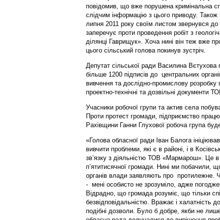
повідомив, що вже порушена кримінальна сп
слідчим інформацію з цього приводу. Також 
липня 2011 року своїм листом звернувся д
заперечує проти проведення робіт з геологіч
ділянці Гаврищук». Хоча нині він теж вже пр
цього сільський голова покинув зустріч.
Депутат сільської ради Василина Вєтухова 
більше 1200 підписів до центральних органі
вивчення та дослідно-промислову розробку 
проектно-технічні та дозвільні документи 
Учасники робочої групи та актив села побув
Проти протест громади, підприємство працю
Рахівщини Ганни Глухової робоча група буде 
«Голова обласної ради Іван Балога ініціював
вивчити проблеми, які є в районі, і в Косівс
зв’язку з діяльністю ТОВ «Мармарош». Це в
п’ятитисячної громади. Нині ми побачили, щ
органів влади заявляють про протилежне. 
- мені особисто не зрозуміло, адже погодже
Відрадно, що громада розуміє, що тільки сп
безвідповідальністю. Вражає і халатність до
подібні дозволи. Було б добре, якби не лиш
обласна рада долучалися до вирішення проб