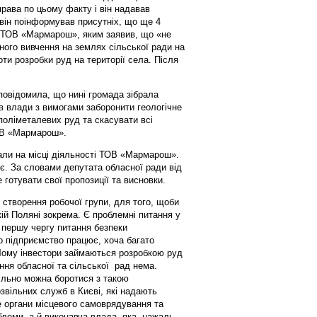
рава по цьому факту і він надавав
він поінформував присутніх, що ще 4
о ТОВ «Мармарош», яким заявив, що «не
ного вивчення на землях сільської ради на
оти розробки руд на території села. Після
повідомила, що нині громада зібрала
в влади з вимогами заборонити геологічне
поліметалевих руд та скасувати всі
ТОВ «Мармарош».
али на місці діяльності ТОВ «Мармарош».
є. За словами депутата обласної ради від
готувати свої пропозиції та висновки.
 створення робочої групи, для того, щоби
ькій Поляні зокрема. Є проблемні питання у
 першу чергу питання безпеки
о підприємство працює, хоча багато
Чому інвестори займаються розробкою руд
ння обласної та сільської рад нема.
ільно можна боротися з такою
звільних служб в Києві, які надають
е органи місцевого самоврядування та
леми, а й виконавча влада, яка нажаль