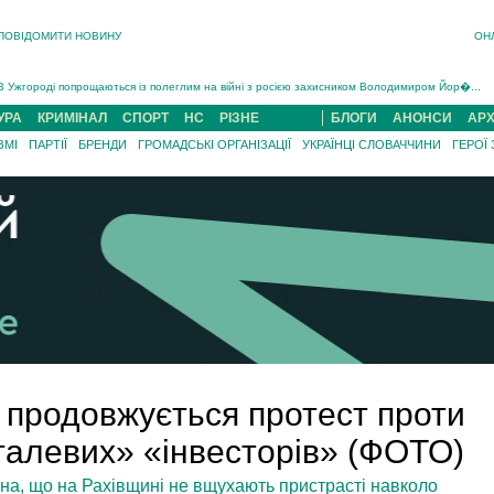
ПОВІДОМИТИ НОВИНУ
ОН
Інструктора районного ТЦК на Закарпатті судитимуть за обвинуваченням у катув...
В Ужгороді попрощаються із полеглим на війні з росією захисником Володимиром Йор�...
В Ужгороді 5 серпня попрощаються із захисником Богданом Югасом, який два роки �...
Підтвердили загибель захисника із Нанкова на Хустщині Юліана Гербея (ФОТО)[/gree...
УРА
КРИМІНАЛ
СПОРТ
НС
РІЗНЕ
БЛОГИ
АНОНСИ
АРХ
На війні з рф поліг військовий з Виноградова Ігнат Роздяловський (ФОТО)...
ЗМІ
ПАРТІЇ
БРЕНДИ
ГРОМАДСЬКІ ОРГАНІЗАЦІЇ
УКРАЇНЦІ СЛОВАЧЧИНИ
ГЕРОЇ
На Хустщині внаслідок ДТП за участі трьох авто постраждали 13 людей (ФОТО)...
Інструктора районного ТЦК на Закарпатті судитимуть за обвинувачен...
і продовжується протест проти
талевих» «інвесторів» (ФОТО)
яна, що на Рахівщині не вщухають пристрасті навколо