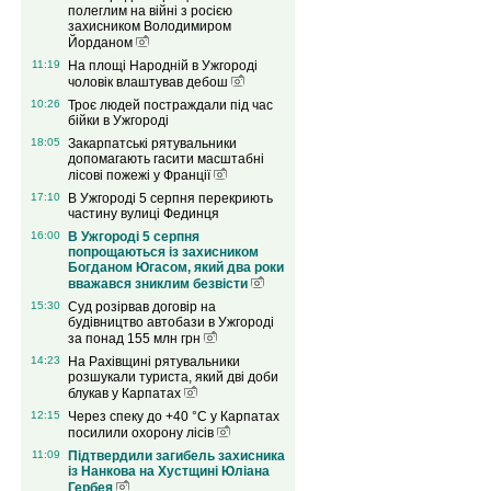
полеглим на війні з росією
захисником Володимиром
Йорданом
11:19
На площі Народній в Ужгороді
чоловік влаштував дебош
10:26
Троє людей постраждали під час
бійки в Ужгороді
18:05
Закарпатські рятувальники
допомагають гасити масштабні
лісові пожежі у Франції
17:10
В Ужгороді 5 серпня перекриють
частину вулиці Фединця
16:00
В Ужгороді 5 серпня
попрощаються із захисником
Богданом Югасом, який два роки
вважався зниклим безвісти
15:30
Суд розірвав договір на
будівництво автобази в Ужгороді
за понад 155 млн грн
14:23
На Рахівщині рятувальники
розшукали туриста, який дві доби
блукав у Карпатах
12:15
Через спеку до +40 °C у Карпатах
посилили охорону лісів
11:09
Підтвердили загибель захисника
із Нанкова на Хустщині Юліана
Гербея