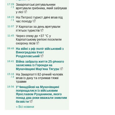
17:29
Закарпатські рятувальники
/ 1
врятували грибника, який заблукав
у лісі
16:23
На Петросі турист двічі впав під
/ 1
час походу
11:07
У Карпатах за день врятували
п’ятьох туристів
11:45
Через спеку до +37 °C у
Карпатському регіоні посилили
охорону лісів
09:48
На війні з рф поліг військовий з
Виноградова Ігнат
Роздяловський
16:41
Війна забрала життя 25-річного
захисника із Горонди на
Мукачівщині Мар'яна Тягура
15:16
На Закарпатті 82-річний чоловік
/ 2
впав із даху та отримав тяжкі
травми
16:56
У Чинадійові на Мукачівщині
попрощалися із військовим
Ярославом Рущанином, якого
понад два роки вважали зниклим
безвісти
» Всі новини