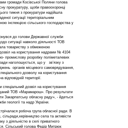
иками громади Косівської Поляни голова
сну прокуратуру, щоби правоохоронці
Цього тижня з прокуратури надійшла
аденої ситуації територіальним
ою інспекцією сільського господарства у
ернувся до голови Державної служби
щодо ситуації навколо діяльності ТОВ
ала товариству з обмеженою
дозвіл на користування надрами № 4104
дно- промислову розробку поліметалевих
лради наголошується, що у зв’язку з
джень органів місцевого самоврядування,
спеціального дозволу на користування
а відповідній території.
 спеціальний дозвіл на користування
иданий ТОВ «Марамарош». Про результати
ти Закарпатську обласну раду», - йдеться
би геології та надр України.
стрічалася робоча група обласної ради. В
 сільради,керівництво села та активісти
ку з діяльністю в селі приватного
ося. Сільський голова Федір Митрюк