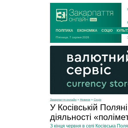
ПОЛІТИКА
ЕКОНОМІКА
СОЦІО
КУЛЬТ
П'ятниця, 7 серпня 2026
Закарпаття онлайн
»
Новини
»
Соціо
У Косівській Полян
діяльності «поліме
З кінця червня в селі Косівська Пол