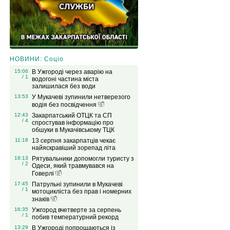
НОВИНИ: Соціо
15:06
В Ужгороді через аварію на
/ 1
водогоні частина міста
залишилася без води
13:53
У Мукачеві зупинили нетверезого
водія без посвідчення
12:43
Закарпатський ОТЦК та СП
/ 4
спростував інформацію про
обшуки в Мукачівському ТЦК
11:18
13 серпня закарпатців чекає
найяскравіший зорепад літа
18:13
Рятувальники допомогли туристу з
/ 2
Одеси, який травмувався на
Говерлі
17:45
Патрульні зупинили в Мукачеві
/ 1
мотоцикліста без прав і номерних
знаків
16:35
Ужгород вчетверте за серпень
/ 1
побив температурний рекорд
13:29
В Ужгороді попрощаються із