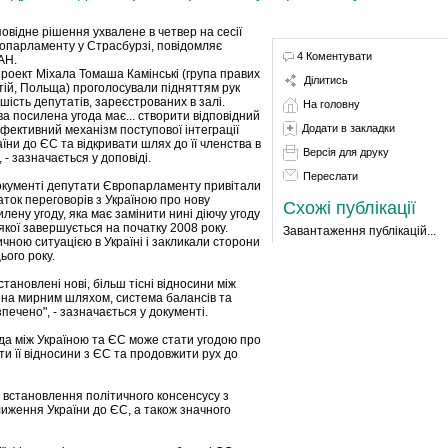
повідне рішення ухвалене в четвер на сесії
опарламенту у Страсбурзі, повідомляє
4 Коментувати
АН.
проект Міхала Томаша Камінські (група правих
Ділитись
тій, Польща) проголосували підняттям рук
шість депутатів, зареєстрованих в залі.
На головну
ва посилена угода має... створити відповідний
Додати в закладки
ефективний механізм поступової інтеграції
їни до ЄС та відкривати шлях до її членства в
Версія для друку
 - зазначається у доповіді.
Переслати
окументі депутати Європарламенту привітали
аток переговорів з Україною про нову
Схожі публікації
лену угоду, яка має замінити нині діючу угоду
 якої завершується на початку 2008 року.
Завантаження публікацій...
ною ситуацією в Україні і закликали сторони
ього року.
тановлені нові, більш тісні відносини між
ена мирним шляхом, система балансів та
ечено", - зазначається у документі.
а між Україною та ЄС може стати угодою про
ти її відносини з ЄС та продовжити рух до
о встановлення політичного консенсусу з
иження України до ЄС, а також значного