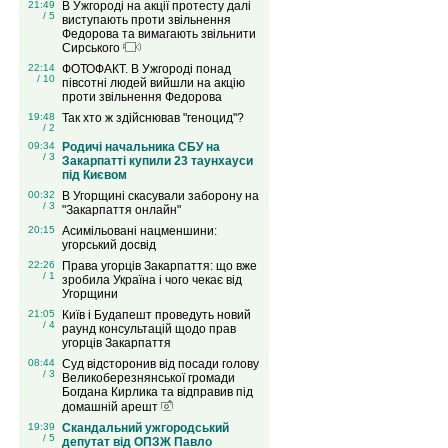
21:49
В Ужгороді на акції протесту далі
/ 5
виступають проти звільнення
Федорова та вимагають звільнити
Сирського
22:14
ФОТОФАКТ. В Ужгороді понад
/ 10
півсотні людей вийшли на акцію
проти звільнення Федорова
19:48
Так хто ж здійснював "геноцид"?
/ 2
09:34
Родичі начальника СБУ на
/ 3
Закарпатті купили 23 таунхауси
під Києвом
00:32
В Угорщині скасували заборону на
/ 3
"Закарпаття онлайн"
20:15
Асимільовані нацменшини:
угорський досвід
22:26
Права угорців Закарпаття: що вже
/ 1
зробила Україна і чого чекає від
Угорщини
21:05
Київ і Будапешт проведуть новий
/ 4
раунд консультацій щодо прав
угорців Закарпаття
08:44
Суд відсторонив від посади голову
/ 3
Великоберезнянської громади
Богдана Кирлика та відправив під
домашній арешт
19:39
Скандальний ужгородський
/ 5
депутат від ОПЗЖ Павло