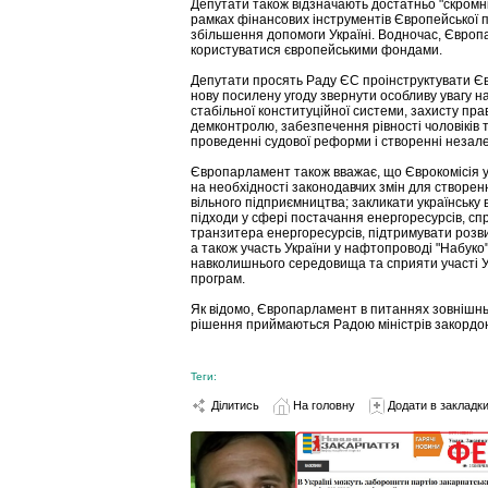
Депутати також відзначають достатньо "скромні
рамках фінансових інструментів Європейської по
збільшення допомоги Україні. Водночас, Європ
користуватися європейськими фондами.
Депутати просять Раду ЄС проінструктувати Євр
нову посилену угоду звернути особливу увагу на
стабільної конституційної системи, захисту пр
демконтролю, забезпечення рівності чоловіків 
проведенні судової реформи і створенні незале
Європарламент також вважає, що Єврокомісія у
на необхідності законодавчих змін для створен
вільного підприємництва; закликати українську
підходи у сфері постачання енергоресурсів, спр
транзитера енергоресурсів, підтримувати розв
а також участь України у нафтопроводі "Набуко
навколишнього середовища та сприяти участі Ук
програм.
Як відомо, Європарламент в питаннях зовнішнь
рішення приймаються Радою міністрів закордо
Теги:
Ділитись
На головну
Додати в закладк