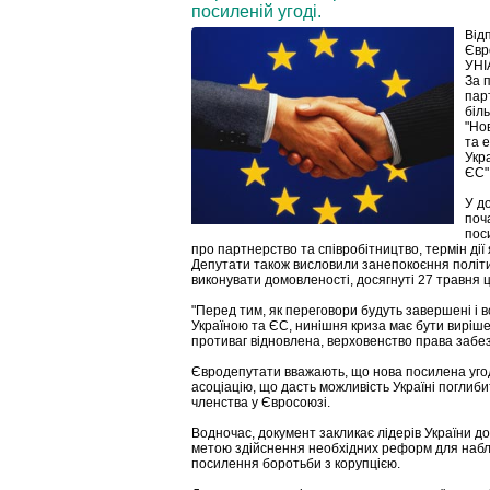
посиленій угоді.
Від
Євр
УНІ
За 
пар
біль
"Но
та 
Укра
ЄС",
У д
поч
поси
про партнерство та співробітництво, термін дії
Депутати також висловили занепокоєння політич
виконувати домовленості, досягнуті 27 травня ц
"Перед тим, як переговори будуть завершені і вс
Україною та ЄС, нинішня криза має бути виріш
противаг відновлена, верховенство права забезп
Євродепутати вважають, що нова посилена угод
асоціацію, що дасть можливість Україні поглиби
членства у Євросоюзі.
Водночас, документ закликає лідерів України д
метою здійснення необхідних реформ для набл
посилення боротьби з корупцією.