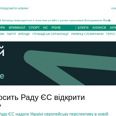
ПОВІДОМИТИ НОВИНУ
ОН
Інструктора районного ТЦК на Закарпатті судитимуть за обвинуваченням у катув...
В Ужгороді попрощаються із полеглим на війні з росією захисником Володимиром Йор�...
В Ужгороді 5 серпня попрощаються із захисником Богданом Югасом, який два роки �...
УРА
КРИМІНАЛ
СПОРТ
НС
РІЗНЕ
БЛОГИ
АНОНСИ
АРХ
Підтвердили загибель захисника із Нанкова на Хустщині Юліана Гербея (ФОТО)[/gree...
ЗМІ
ПАРТІЇ
БРЕНДИ
ГРОМАДСЬКІ ОРГАНІЗАЦІЇ
УКРАЇНЦІ СЛОВАЧЧИНИ
ГЕРОЇ
На війні з рф поліг військовий з Виноградова Ігнат Роздяловський (ФОТО)...
На Хустщині внаслідок ДТП за участі трьох авто постраждали 13 людей (ФОТО)...
Інструктора районного ТЦК на Закарпатті судитимуть за обвинувачен...
сить Раду ЄС відкрити
у
ду ЄС надати Україні європейську перспективу в новій