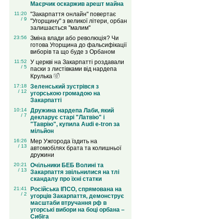
Маєрчик оскаржив арешт майна
11:20
"Закарпаття онлайн" повертає
/ 9
"Угорщину" з великої літери, орбан
залишається "малим"
23:56
Зміна влади або революція? Чи
готова Угорщина до фальсифікації
виборів та що буде з Орбаном
11:52
У церкві на Закарпатті роздавали
/ 5
паски з листівками від нардепа
Крулька
17:18
Зеленський зустрівся з
/ 12
угорською громадою на
Закарпатті
10:14
Дружина нардепа Лаби, який
/ 7
декларує старі "Латвію" і
"Таврію", купила Audi e-tron за
мільйон
16:26
Мер Ужгорода їздить на
/ 13
автомобілях брата та колишньої
дружини
20:21
Очільники БЕБ Волині та
/ 13
Закарпаття звільнилися на тлі
скандалу про їхні статки
21:41
Російська ІПСО, спрямована на
/ 2
угорців Закарпаття, демонструє
масштаби втручання рф в
угорські вибори на боці орбана –
Сибіга