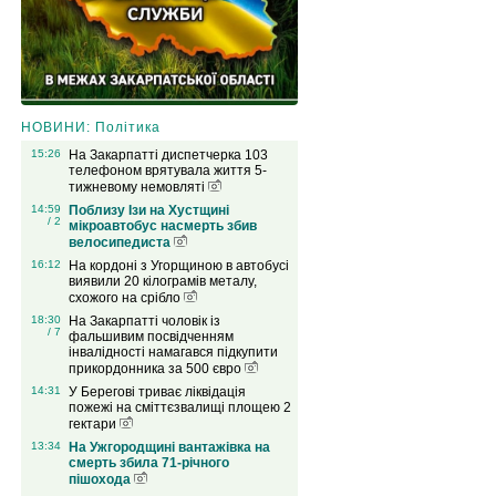
НОВИНИ: Політика
15:26
На Закарпатті диспетчерка 103
телефоном врятувала життя 5-
тижневому немовляті
14:59
Поблизу Ізи на Хустщині
/ 2
мікроавтобус насмерть збив
велосипедиста
16:12
На кордоні з Угорщиною в автобусі
виявили 20 кілограмів металу,
схожого на срібло
18:30
На Закарпатті чоловік із
/ 7
фальшивим посвідченням
інвалідності намагався підкупити
прикордонника за 500 євро
14:31
У Берегові триває ліквідація
пожежі на сміттєзвалищі площею 2
гектари
13:34
На Ужгородщині вантажівка на
смерть збила 71-річного
пішохода