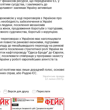
" фінансові ресурси, що передбачені ЄС у
літики сусідства, і закликають до
арламент закликав Україну активніше
окомісію у ході переговорів з Україною про
 необхідність забезпечення в Україні
ав людини, посилення механізмів
та жінок, продовження боротьби з тортурами,
жного судочинства, боротьбі з корупцією.
 переговорах з Україною має наголошувати
ня повністю ринкової економіки, підтримки
 владу до якнайшвидшого переходу на ринкові
ияти посиленню стратегічної ролі України як
иток нафтопроводу "Одеса-Броди" до Європи,
", посилювати співпрацю у програмах захисту
раїни у роботі європейських агентств та
ої політики має лише дорадчий голос, основні
нних справ, або Радою ЄС.
Українська правда
12 липня 2007р.
и
Версія для друку
Переслати