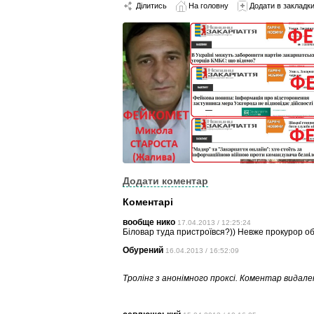
Ділитись
На головну
Додати в закладк
Додати коментар
Коментарі
вообще нико
17.04.2013 / 12:25:24
Біловар туда пристроївся?)) Невже прокурор обл
Обурений
16.04.2013 / 16:52:09
Тролінг з анонімного проксі. Коментар видале