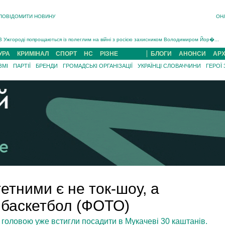
ПОВІДОМИТИ НОВИНУ
ОН
Інструктора районного ТЦК на Закарпатті судитимуть за обвинуваченням у катув...
В Ужгороді попрощаються із полеглим на війні з росією захисником Володимиром Йор�...
В Ужгороді 5 серпня попрощаються із захисником Богданом Югасом, який два роки �...
УРА
КРИМІНАЛ
СПОРТ
НС
РІЗНЕ
БЛОГИ
АНОНСИ
АРХ
Підтвердили загибель захисника із Нанкова на Хустщині Юліана Гербея (ФОТО)[/gree...
ЗМІ
ПАРТІЇ
БРЕНДИ
ГРОМАДСЬКІ ОРГАНІЗАЦІЇ
УКРАЇНЦІ СЛОВАЧЧИНИ
ГЕРОЇ
На війні з рф поліг військовий з Виноградова Ігнат Роздяловський (ФОТО)...
На Хустщині внаслідок ДТП за участі трьох авто постраждали 13 людей (ФОТО)...
Інструктора районного ТЦК на Закарпатті судитимуть за обвинувачен...
етними є не ток-шоу, а
 баскетбол (ФОТО)
м головою уже встигли посадити в Мукачеві 30 каштанів.