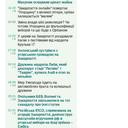
Маєрчик оскаржив арешт майна
11:20
"Закарпаття онлайн" повертає
/ 9
"Угорщину" з великої літери, орбан
залишається "малим"
23:56
Зміна влади або революція? Чи
готова Угорщина до фальсифікації
виборів та що буде з Орбаном
11:52
У церкві на Закарпатті роздавали
/ 5
паски з листівками від нардепа
Крулька
17:18
Зеленський зустрівся з
/ 12
угорською громадою на
Закарпатті
10:14
Дружина нардепа Лаби, який
/ 7
декларує старі "Латвію" і
"Таврію", купила Audi e-tron за
мільйон
16:26
Мер Ужгорода їздить на
/ 13
автомобілях брата та колишньої
дружини
20:21
Очільники БЕБ Волині та
/ 13
Закарпаття звільнилися на тлі
скандалу про їхні статки
21:41
Російська ІПСО, спрямована на
/ 2
угорців Закарпаття, демонструє
масштаби втручання рф в
угорські вибори на боці орбана –
Сибіга