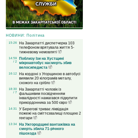
НОВИНИ: Політика
15:26
На Закарпатті диспетчерка 103
телефоном врятувала життя 5-
тижневому немовляті
14:59
Поблизу Ізи на Хустщині
/ 2
мікроавтобус насмерть збив
велосипедиста
16:12
На кордоні з Угорщиною в автобусі
виявили 20 кілограмів металу,
схожого на срібло
18:30
На Закарпатті чоловік із
/ 7
фальшивим посвідченням
інвалідності намагався підкупити
прикордонника за 500 євро
14:31
У Берегові триває ліквідація
пожежі на сміттєзвалищі площею 2
гектари
13:34
На Ужгородщині вантажівка на
смерть збила 71-річного
пішохода