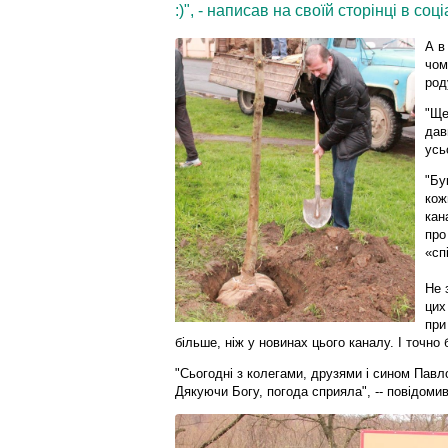
:)", - написав на своїй сторінці в с
А в
чом
род
"Ще
дав
усь
"Бу
кож
кан
про
«сп
Не 
цих
при
більше, ніж у новинах цього каналу. І точно 
"Сьогодні з колегами, друзями і сином Павл
Дякуючи Богу, погода сприяла", -- повідомив