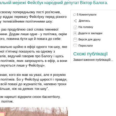
оціальній мережі Фейсбук народний депутат Віктор Балога.
 своєму попередньому пості роз'яснив,
5 Коментувати
у віддає перевагу Фейсбуку перед різного
Ділитись
у телевізійними політичними шоу:
На головну
 раз продублюю свої слова тижневої
Додати в закладки
нини. Додам лише одне - у політика, окрім
ого, повинна бути ще й повага до себе:
Версія для друку
Переслати
квально щойно в ефірі одного ток-шоу, яке
ної п’ятниці показують на одному з
Схожі публікації
алів, ведучий говорив про Балогу і щось
Завантаження публікацій...
 політиків, яких запрошують в ефір, а вони
ілкуються лише у Фейсбуці».
знаю, кого він мав на увазі, але я розумію
 політиків. Бо у Фейсбуці щирості і правди,
 всій повазі до журналістів, напевно трохи
більше, ніж на деяких ток-шоу".
ом нарешті відкрили сезон баскетболу.
 політик.