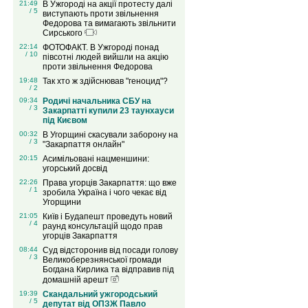
21:49
В Ужгороді на акції протесту далі
/ 5
виступають проти звільнення
Федорова та вимагають звільнити
Сирського
22:14
ФОТОФАКТ. В Ужгороді понад
/ 10
півсотні людей вийшли на акцію
проти звільнення Федорова
19:48
Так хто ж здійснював "геноцид"?
/ 2
09:34
Родичі начальника СБУ на
/ 3
Закарпатті купили 23 таунхауси
під Києвом
00:32
В Угорщині скасували заборону на
/ 3
"Закарпаття онлайн"
20:15
Асимільовані нацменшини:
угорський досвід
22:26
Права угорців Закарпаття: що вже
/ 1
зробила Україна і чого чекає від
Угорщини
21:05
Київ і Будапешт проведуть новий
/ 4
раунд консультацій щодо прав
угорців Закарпаття
08:44
Суд відсторонив від посади голову
/ 3
Великоберезнянської громади
Богдана Кирлика та відправив під
домашній арешт
19:39
Скандальний ужгородський
/ 5
депутат від ОПЗЖ Павло