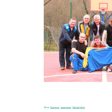
Теги:
Балога
,
каштани
,
баскетбол