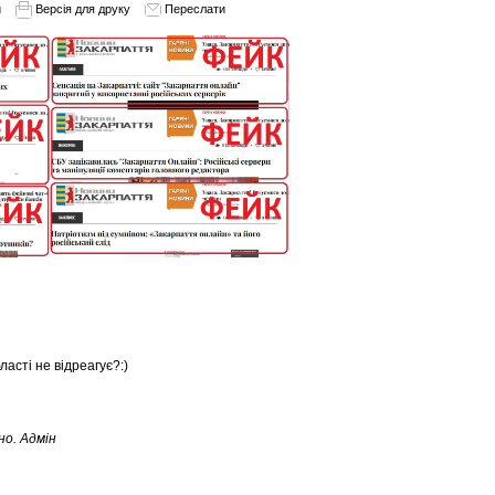
и
Версія для друку
Переслати
асті не відреагує?:)
но. Адмін