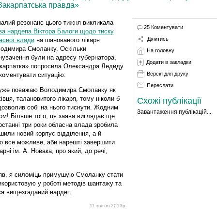
«Закарпатська правда»
алий резонанс цього тижня викликала
25 Коментувати
ва нардепа Віктора Балоги щодо тиску
Ділитись
асної влади
на шанованого лікаря
одимира Смоланку. Оскільки
На головну
нувачення були на адресу губернатора,
Додати в закладки
карпатка» попросила Олександра Ледиду
Версія для друку
коментувати ситуацію:
Переслати
уже поважаю Володимира Смоланку як
івця, талановитого лікаря, тому ніколи б
Схожі публікації
дозволив собі на нього тиснути. Жодним
Завантаження публікацій...
ом! Більше того, ця заява виглядає ще
 останні три роки обласна влада зробила
шили новий корпус відділення, а й
о все можливе, аби нарешті завершити
рні ім. А. Новака, про який, до речі,
ляв, я силоміць примушую Смоланку стати
 використовую у роботі методів шантажу та
ся вищезгаданий нардеп.
11 квітня 2013р.