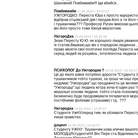
Шановний Повбивавби!!! Іди вбийся...
Повбивавби
17.04.2013 / 20:53:57
УЖГОРОДКО: Переста Юра є просто карєристом і е
відібрав отцовський дім і продав його а ти йог
і тушканчика??? Професор Русин викохав цього І
він його просто тоже Кинув мерзотник
УжгороДка
15.04.2013 / 10:26:18
Знаю Пересту Ю.Ю. як хорошого лікаря,уважног
їх статків.Вважаю,що він є порядною людиною ,
право міняти свої політичні погляди.Переста не
серед людей як розумна , інтелігентна людина 
ПСИХОЛОГ До Ужгородки ?
14.04.2013 / 22:44:17
Це до якого рівня потрібно дорости "Студенту
тушканчиком тобто тушкою, за гроші чи інші пр
недумає "Ужгородка" що продажність це великий
"Ужгородці" що людина котра хоча-б один раз "п
моральні основи людини, тобто стала психомор
безкінечно буде продовжувати почуватися мора
постійними фобіями (страхами) і тд.. ???
Ужгородка
14.04.2013 / 12:05:57
Студенте УжНУ,перед тим, як обзивати Пересту 
пиши грамотно.
доцент
13.04.2013 / 14:16:07
Студенту УЖНУ: Тушканчик нова кличка вашого
МОЛОДЦІ!!студенти!!А Він Пере ста Відкликаєт