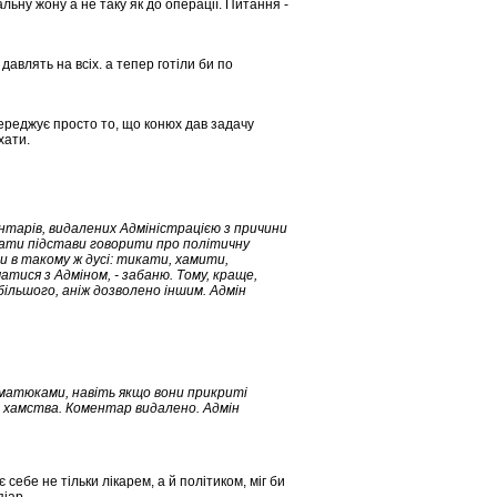
льну жону а не таку як до операції. Питання -
давлять на всіх. а тепер готіли би по
переджує просто то, що конюх дав задачу
хати.
ентарів, видалених Адміністрацією з причини
мати підстави говорити про політичну
 в такому ж дусі: тикати, хамити,
атися з Адміном, - забаню. Тому, краще,
 більшого, аніж дозволено іншим. Адмін
матюками, навіть якщо вони прикриті
 хамства. Коментар видалено. Адмін
ебе не тільки лікарем, а й політиком, міг би