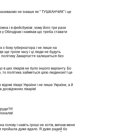
азиваємо не інакше як " ТУШКАНЧИК" і це
жна і в фейсбукові ,чому його три рази
 у Облздрав і намікав що треба ставати
ск з боку губернатора і не лише на
е ще трохи часу і ці люди не будуть
з політику Закарпаття залишиться без
 в цих лікарів не було іншого варіанту. Бо
 то політика займеться цією людиною! І це
відомі лікарі України і не лише України, а й
 досвідчених лікарів!
руди?!!!
іоналів!
 голову і навіть гроші не хотів, вигнав мене
ія пройшла дуже вдало. Я дуже радий бо