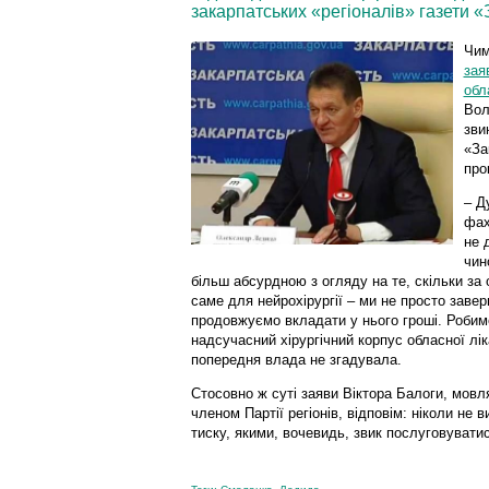
закарпатських «регіоналів» газети 
Чим
зая
обл
Вол
зви
«За
про
– Д
фах
не 
чин
більш абсурдною з огляду на те, скільки за
саме для нейрохірургії – ми не просто завер
продовжуємо вкладати у нього гроші. Робим
надсучасний хірургічний корпус обласної ліка
попередня влада не згадувала.
Стосовно ж суті заяви Віктора Балоги, мов
членом Партії регіонів, відповім: ніколи не
тиску, якими, вочевидь, звик послуговувати