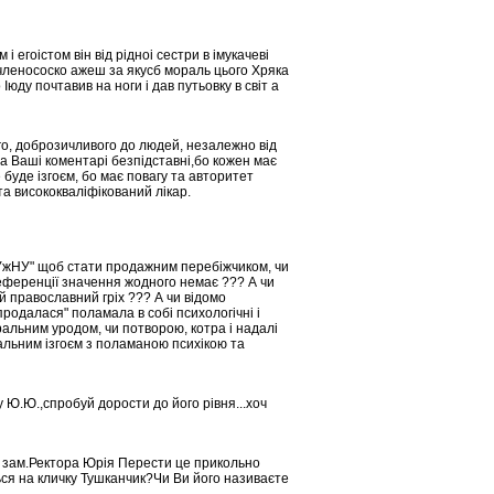
гоістом він від рідноі сестри в імукачеві
о членососко ажеш за якусб мораль цього Хряка
юду почтавив на ноги і дав путьовку в світ а
о, доброзичливого до людей, незалежно від
 а Ваші коментарі безпідставні,бо кожен має
 буде ізгоєм, бо має повагу та авторитет
та висококваліфікований лікар.
 УжНУ" щоб стати продажним перебіжчиком, чи
еференції значення жодного немає ??? А чи
 православний гріх ??? А чи відомо
родалася" поламала в собі психологічні і
альним уродом, чи потворою, котра і надалі
льним ізгоєм з поламаною психікою та
Ю.Ю.,спробуй дорости до його рівня...хоч
 зам.Ректора Юрія Перести це прикольно
ься на кличку Тушканчик?Чи Ви його називаєте