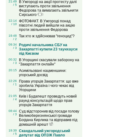
21:49
В Ужгороді на акції протесту далі
/ 5
виступають проти звільнення
Федорова та вимагають звільнити
Сирського
22:14
ФОТОФАКТ. В Ужгороді понад
/ 10
півсотні людей вийшли на акцію
проти звільнення Федорова
19:48
Так хто ж здійснював "геноцид"?
/ 2
09:34
Родичі начальника СБУ на
/ 3
Закарпатті купили 23 таунхауси
під Києвом
00:32
В Угорщині скасували заборону на
/ 3
"Закарпаття онлайн"
20:15
Асимільовані нацменшини:
угорський досвід
22:26
Права угорців Закарпаття: що вже
/ 1
зробила Україна і чого чекає від
Угорщини
21:05
Київ і Будапешт проведуть новий
/ 4
раунд консультацій щодо прав
угорців Закарпаття
08:44
Суд відсторонив від посади голову
/ 3
Великоберезнянської громади
Богдана Кирлика та відправив під
домашній арешт
19:39
Скандальний ужгородський
/ 5
депутат від ОПЗЖ Павло