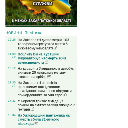
НОВИНИ: Політика
15:26
На Закарпатті диспетчерка 103
телефоном врятувала життя 5-
тижневому немовляті
14:59
Поблизу Ізи на Хустщині
/ 2
мікроавтобус насмерть збив
велосипедиста
16:12
На кордоні з Угорщиною в автобусі
виявили 20 кілограмів металу,
схожого на срібло
18:30
На Закарпатті чоловік із
/ 7
фальшивим посвідченням
інвалідності намагався підкупити
прикордонника за 500 євро
14:31
У Берегові триває ліквідація
пожежі на сміттєзвалищі площею 2
гектари
13:34
На Ужгородщині вантажівка на
смерть збила 71-річного
пішохода