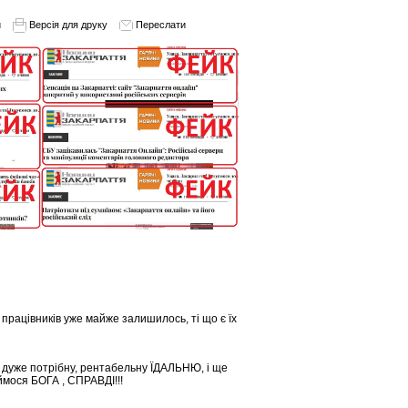
и
Версія для друку
Переслати
ацівників уже майже залишилось, ті що є їх
о дуже потрібну, рентабельну ЇДАЛЬНЮ, і ще
ймося БОГА , СПРАВДІ!!!