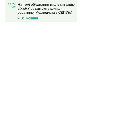
14:24
На темі об'єднання вишів ситуацію
/ 47
в УжНУ розхитують колишні
соратники Медведчука з СДПУ(о)
» Всі новини