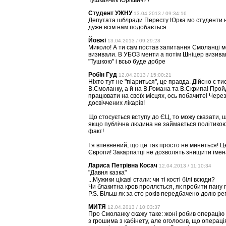
Тушканчик Юрієвич??
Студент УЖНУ
13.04.2013 / 09:34:16
Депутата шблради Пересту Юрка мо студенти н
дуже всім нам подобається
Йовжі
13.04.2013 / 09:29:28
Миколо! А ти сам постав запитання Смоланці мо
визивали. В УБОЗ менти а потім Шніцер визивав
"Тушкою" і всьо буде добре
Робін Гуд
12.04.2013 / 15:00:21
Ніхто тут не "піариться", це правда. Дійсно є ти
В.Смоланку, а й на В.Романа та В.Скрипа! Пройд
працювати на своїх місцях, ось побачите! Чере
досвіччених лікарів!
Що стосується вступу до ЄЦ, то можу сказати, що
якщо публічна людина не займається політикою,
факт!
І я впевнений, що це так просто не минеться! Це 
Європи! Закарпатці не дозволять знищити імена
Лариса Петрівна Косач
12.04.2013 / 11:10:34
"Давня казка"
...Мужики цікаві стали: чи ті кості білі всюди?
Чи блакитна кров проллється, як пробити пану г
P.S. Більш як за сто років передбачено долю рег
МИТЯ
12.04.2013 / 10:03:37
Про Смоланку скажу таке: жоні робив операцію на
з грошима з кабінету, але оголосив, що операц