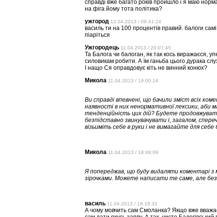
справді вже багато років пройшло і я маю норма
на фіга йому тота політика?
ужгород
12.04.2013 / 08:41:24
василь ти на 100 процентів правий. балоги самі 
піаріться
Ужгородець
11.04.2013 / 20:07:45
Та Балога чи балоган, як так кось виражаєся, у
силовикам робити. А їм ганьба цього дурака слу
І нащо Ся оправдовує кіть не винний конюх?
Микола
11.04.2013 / 19:00:14
Ви справді впевнені, що бачили зміст всіх ком
наявності в них ненормативної лексики, аби 
тенденційність цих дій? Будете продовжувати
безпідставно звинувачувати і, загалом, спереч
візьиміть себе в руки і не вимагайте для себе
Микола
11.04.2013 / 18:49:09
Я попереджав, що буду видаляти коментарі з 
зірочками. Можете написати те саме, але без
василь
11.04.2013 / 18:18:32
А чому мовчить сам Смоланка? Якщо вже вважає с