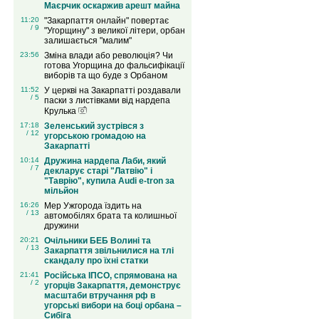
Маєрчик оскаржив арешт майна
11:20
"Закарпаття онлайн" повертає
/ 9
"Угорщину" з великої літери, орбан
залишається "малим"
23:56
Зміна влади або революція? Чи
готова Угорщина до фальсифікації
виборів та що буде з Орбаном
11:52
У церкві на Закарпатті роздавали
/ 5
паски з листівками від нардепа
Крулька
17:18
Зеленський зустрівся з
/ 12
угорською громадою на
Закарпатті
10:14
Дружина нардепа Лаби, який
/ 7
декларує старі "Латвію" і
"Таврію", купила Audi e-tron за
мільйон
16:26
Мер Ужгорода їздить на
/ 13
автомобілях брата та колишньої
дружини
20:21
Очільники БЕБ Волині та
/ 13
Закарпаття звільнилися на тлі
скандалу про їхні статки
21:41
Російська ІПСО, спрямована на
/ 2
угорців Закарпаття, демонструє
масштаби втручання рф в
угорські вибори на боці орбана –
Сибіга