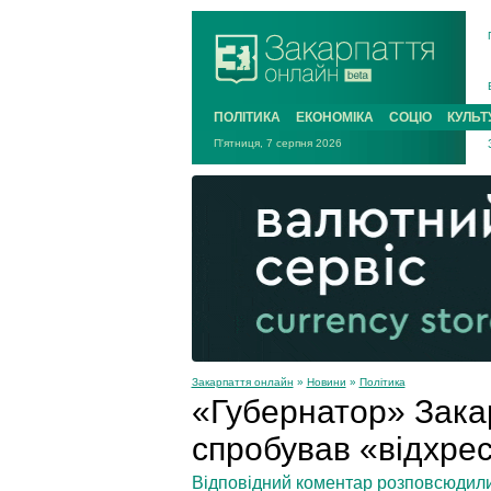
ПОЛІТИКА
ЕКОНОМІКА
СОЦІО
КУЛЬТ
П'ятниця, 7 серпня 2026
Закарпаття онлайн
»
Новини
»
Політика
«Губернатор» Зака
спробував «відхрес
Відповідний коментар розповсюдили 