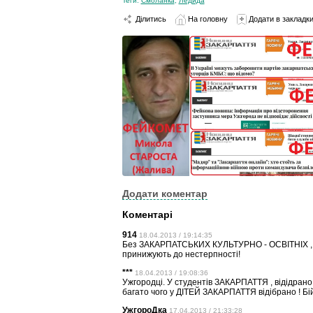
Теги:
Смоланка
,
Ледида
Ділитись
На головну
Додати в закладк
Додати коментар
Коментарі
914
18.04.2013 / 19:14:35
Без ЗАКАРПАТСЬКИХ КУЛЬТУРНО - ОСВІТНІХ , пр
принижують до нестерпності!
***
18.04.2013 / 19:08:36
Ужгородці. У студентів ЗАКАРПАТТЯ , відідран
багато чого у ДІТЕЙ ЗАКАРПАТТЯ відібрано ! Бі
УжгороДка
17.04.2013 / 21:33:28