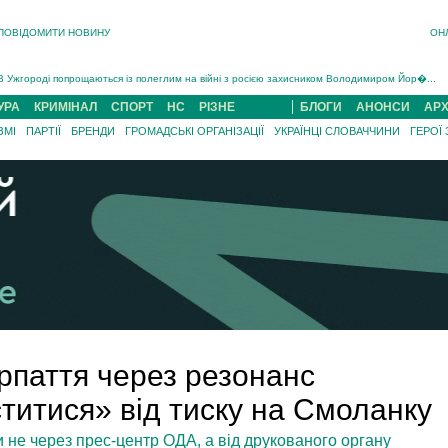
ПОВІДОМИТИ НОВИНУ
ОН
Інструктора районного ТЦК на Закарпатті судитимуть за обвинуваченням у катув...
В Ужгороді попрощаються із полеглим на війні з росією захисником Володимиром Йор�...
В Ужгороді 5 серпня попрощаються із захисником Богданом Югасом, який два роки �...
УРА
КРИМІНАЛ
СПОРТ
НС
РІЗНЕ
БЛОГИ
АНОНСИ
АРХ
Підтвердили загибель захисника із Нанкова на Хустщині Юліана Гербея (ФОТО)[/gree...
ЗМІ
ПАРТІЇ
БРЕНДИ
ГРОМАДСЬКІ ОРГАНІЗАЦІЇ
УКРАЇНЦІ СЛОВАЧЧИНИ
ГЕРОЇ
На війні з рф поліг військовий з Виноградова Ігнат Роздяловський (ФОТО)...
На Хустщині внаслідок ДТП за участі трьох авто постраждали 13 людей (ФОТО)...
Інструктора районного ТЦК на Закарпатті судитимуть за обвинувачен...
рпаття через резонанс
титися» від тиску на Смоланку
не через прес-центр ОДА, а від друкованого органу