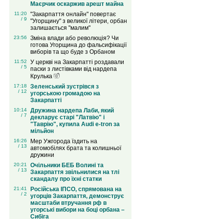
Маєрчик оскаржив арешт майна
11:20
"Закарпаття онлайн" повертає
/ 9
"Угорщину" з великої літери, орбан
залишається "малим"
23:56
Зміна влади або революція? Чи
готова Угорщина до фальсифікації
виборів та що буде з Орбаном
11:52
У церкві на Закарпатті роздавали
/ 5
паски з листівками від нардепа
Крулька
17:18
Зеленський зустрівся з
/ 12
угорською громадою на
Закарпатті
10:14
Дружина нардепа Лаби, який
/ 7
декларує старі "Латвію" і
"Таврію", купила Audi e-tron за
мільйон
16:26
Мер Ужгорода їздить на
/ 13
автомобілях брата та колишньої
дружини
20:21
Очільники БЕБ Волині та
/ 13
Закарпаття звільнилися на тлі
скандалу про їхні статки
21:41
Російська ІПСО, спрямована на
/ 2
угорців Закарпаття, демонструє
масштаби втручання рф в
угорські вибори на боці орбана –
Сибіга