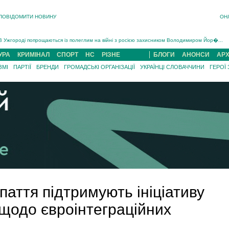
ПОВІДОМИТИ НОВИНУ
ОН
Інструктора районного ТЦК на Закарпатті судитимуть за обвинуваченням у катув...
В Ужгороді попрощаються із полеглим на війні з росією захисником Володимиром Йор�...
В Ужгороді 5 серпня попрощаються із захисником Богданом Югасом, який два роки �...
УРА
КРИМІНАЛ
СПОРТ
НС
РІЗНЕ
БЛОГИ
АНОНСИ
АРХ
Підтвердили загибель захисника із Нанкова на Хустщині Юліана Гербея (ФОТО)[/gree...
ЗМІ
ПАРТІЇ
БРЕНДИ
ГРОМАДСЬКІ ОРГАНІЗАЦІЇ
УКРАЇНЦІ СЛОВАЧЧИНИ
ГЕРОЇ
На війні з рф поліг військовий з Виноградова Ігнат Роздяловський (ФОТО)...
На Хустщині внаслідок ДТП за участі трьох авто постраждали 13 людей (ФОТО)...
Інструктора районного ТЦК на Закарпатті судитимуть за обвинувачен...
паття підтримують ініціативу
 щодо євроінтеграційних