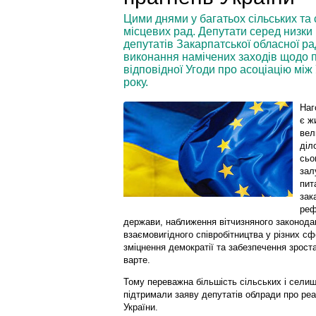
Цими днями у багатьох сільських та
місцевих рад. Депутати серед низки
депутатів Закарпатської обласної р
виконання намічених заходів щодо п
відповідної Угоди про асоціацію мі
року.
Наг
є ж
вел
діл
сьо
зал
пит
зак
реф
держави, наближення вітчизняного законода
взаємовигідного співробітництва у різних сф
зміцнення демократії та забезпечення зроста
варте.
Тому переважна більшість сільських і сел
підтримали заяву депутатів облради про реа
України.