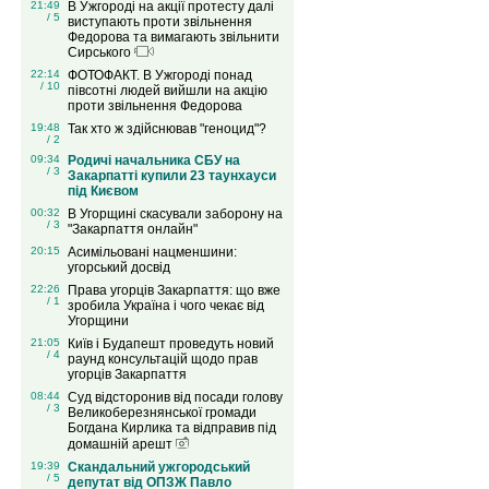
21:49
В Ужгороді на акції протесту далі
/ 5
виступають проти звільнення
Федорова та вимагають звільнити
Сирського
22:14
ФОТОФАКТ. В Ужгороді понад
/ 10
півсотні людей вийшли на акцію
проти звільнення Федорова
19:48
Так хто ж здійснював "геноцид"?
/ 2
09:34
Родичі начальника СБУ на
/ 3
Закарпатті купили 23 таунхауси
під Києвом
00:32
В Угорщині скасували заборону на
/ 3
"Закарпаття онлайн"
20:15
Асимільовані нацменшини:
угорський досвід
22:26
Права угорців Закарпаття: що вже
/ 1
зробила Україна і чого чекає від
Угорщини
21:05
Київ і Будапешт проведуть новий
/ 4
раунд консультацій щодо прав
угорців Закарпаття
08:44
Суд відсторонив від посади голову
/ 3
Великоберезнянської громади
Богдана Кирлика та відправив під
домашній арешт
19:39
Скандальний ужгородський
/ 5
депутат від ОПЗЖ Павло