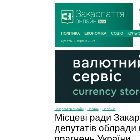
ПОЛІТИКА
ЕКОНОМІКА
СОЦІО
КУЛЬТ
Субота, 8 серпня 2026
Закарпаття онлайн
»
Новини
»
Політика
Місцеві ради Закар
депутатів облради
прагнень України