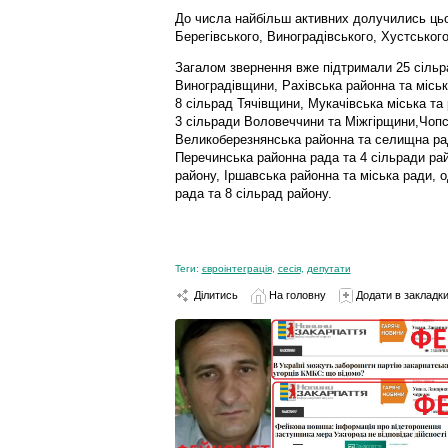
До числа найбільш активних долучились цьог
Берегівського, Виноградівського, Хустського
Загалом звернення вже підтримали 25 сільр
Виноградівщини, Рахівська районна та міська
8 сільрад Тячівщини, Мукачівська міська та
3 сільради Воловеччини та Міжгірщини,Чопс
Великоберезнянська районна та селищна ра
Перечинська районна рада та 4 сільради рай
району, Іршавська районна та міська ради, 
рада та 8 сільрад району.
Теги:
євроінтеграція
,
сесія
,
депутати
Ділитись
На головну
Додати в закладк