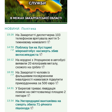
НОВИНИ: Політика
15:26
На Закарпатті диспетчерка 103
телефоном врятувала життя 5-
тижневому немовляті
14:59
Поблизу Ізи на Хустщині
/ 2
мікроавтобус насмерть збив
велосипедиста
16:12
На кордоні з Угорщиною в автобусі
виявили 20 кілограмів металу,
схожого на срібло
18:30
На Закарпатті чоловік із
/ 7
фальшивим посвідченням
інвалідності намагався підкупити
прикордонника за 500 євро
14:31
У Берегові триває ліквідація
пожежі на сміттєзвалищі площею 2
гектари
13:34
На Ужгородщині вантажівка на
смерть збила 71-річного
пішохода