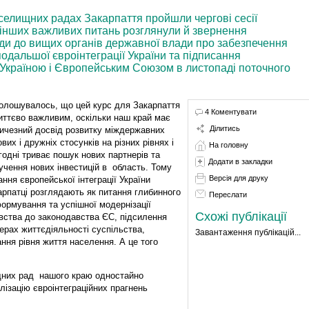
 селищних радах Закарпаття пройшли чергові сесії
 інших важливих питань розглянули й звернення
ади до вищих органів державної влади про забезпечення
одальшої євроінтеграції України та підписання
ж Україною і Європейським Союзом в листопаді поточного
олошувалось, що цей курс для Закарпаття
4 Коментувати
иттєво важливим, оскільки наш край має
Ділитись
ичезний досвід розвитку міждержавних
ових і дружніх стосунків на різних рівнях і
На головну
годні триває пошук нових партнерів та
Додати в закладки
учення нових інвестицій в область. Тому
Версія для друку
ання європейської інтеграції України
арпатці розглядають як питання глибинного
Переслати
ормування та успішної модернізації
Схожі публікації
вства до законодавства ЄС, підсилення
ерах життєдіяльності суспільства,
Завантаження публікацій...
ння рівня життя населення. А це того
ищних рад нашого краю одностайно
лізацію євроінтеграційних прагнень