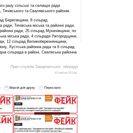
о разу сільські та селищні ради
, Тячівського та Свалявського районів.
ад Берегівщини, 8 сільрад
 ради, Тячівська міська та районні ради,
 районні ради, 25 сільрад Мукачівщини, по
ька міська рада, 4 сільради Ужгородщини,
ди, 12 сільрад Великоберезнянщини,
ону, Хустська районна рада та 6 сільрад
одна сільрада в районі, Свалвська районна
Прес-служба Закарпатської облради
10 квітня 2013р.
и
Версія для друку
Переслати