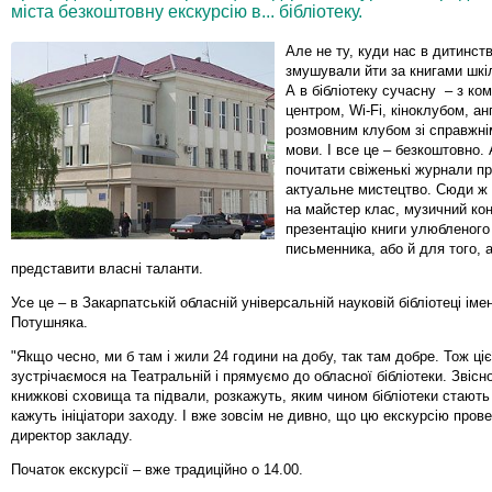
міста безкоштовну екскурсію в... бібліотеку.
Але не ту, куди нас в дитинстві
змушували йти за книгами шкі
А в бібліотеку сучасну – з ко
центром, Wi-Fi, кіноклубом, ан
розмовним клубом зі справжні
мови. І все це – безкоштовно.
почитати свіженькі журнали пр
актуальне мистецтво. Сюди ж
на майстер клас, музичний ко
презентацію книги улюбленого
письменника, або й для того,
представити власні таланти.
Усе це – в Закарпатській обласній універсальній науковій бібліотеці іме
Потушняка.
"Якщо чесно, ми б там і жили 24 години на добу, так там добре. Тож цієї
зустрічаємося на Театральній і прямуємо до обласної бібліотеки. Звісн
книжкові сховища та підвали, розкажуть, яким чином бібліотеки стають
кажуть ініціатори заходу. І вже зовсім не дивно, що цю екскурсію пров
директор закладу.
Початок екскурсії – вже традиційно о 14.00.