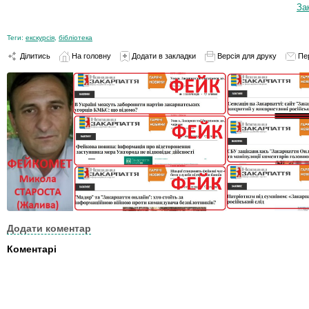
За
Теги:
екскурсія
,
бібліотека
Ділитись
На головну
Додати в закладки
Версія для друку
Пе
Додати коментар
Коментарі