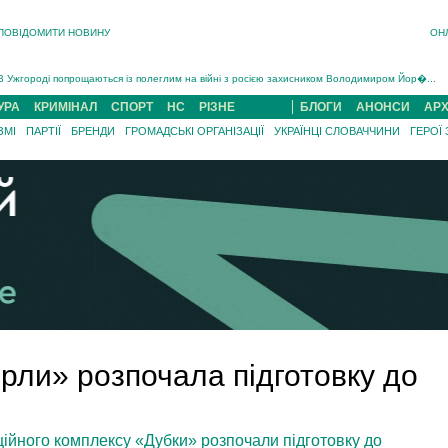
ПОВІДОМИТИ НОВИНУ
ОН
Інструктора районного ТЦК на Закарпатті судитимуть за обвинуваченням у катув...
В Ужгороді попрощаються із полеглим на війні з росією захисником Володимиром Йор�...
В Ужгороді 5 серпня попрощаються із захисником Богданом Югасом, який два роки �...
УРА
КРИМІНАЛ
СПОРТ
НС
РІЗНЕ
БЛОГИ
АНОНСИ
АРХ
Підтвердили загибель захисника із Нанкова на Хустщині Юліана Гербея (ФОТО)[/gree...
ЗМІ
ПАРТІЇ
БРЕНДИ
ГРОМАДСЬКІ ОРГАНІЗАЦІЇ
УКРАЇНЦІ СЛОВАЧЧИНИ
ГЕРОЇ
На війні з рф поліг військовий з Виноградова Ігнат Роздяловський (ФОТО)...
На Хустщині внаслідок ДТП за участі трьох авто постраждали 13 людей (ФОТО)...
Інструктора районного ТЦК на Закарпатті судитимуть за обвинувачен...
рли» розпочала підготовку до
ційного комплексу «Дубки» розпочали підготовку до