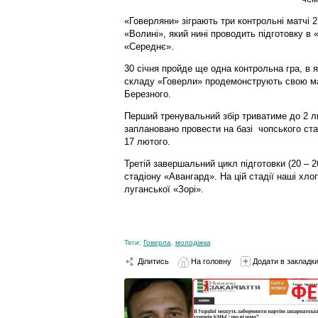
«Говерляни» зіграють три контрольні матчі 
«Волині», який нині проводить підготовку в 
«Середнє».
30 січня пройде ще одна контрольна гра, в 
складу «Говерли» продемонструють свою ма
Березного.
Перший тренувальний збір триватиме до 2 л
заплановано провести на базі чопського ста
17 лютого.
Третій завершальний цикл підготовки (20 – 
стадіону «Авангард». На цій стадії наші хл
луганської «Зорі».
Теги:
Говерла
,
молодіжка
Ділитись
На головну
Додати в закладк