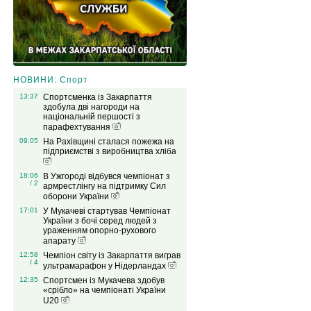
НОВИНИ: Спорт
13:37
Спортсменка із Закарпаття
здобула дві нагороди на
національній першості з
парафехтування
09:05
На Рахівщині сталася пожежа на
підприємстві з виробництва хліба
18:06
В Ужгороді відбувся чемпіонат з
/ 2
армрестлінгу на підтримку Сил
оборони України
17:01
У Мукачеві стартував Чемпіонат
України з бочі серед людей з
ураженням опорно-рухового
апарату
12:58
Чемпіон світу із Закарпаття виграв
/ 4
ультрамарафон у Нідерландах
12:35
Спортсмен із Мукачева здобув
«срібло» на чемпіонаті України
U20