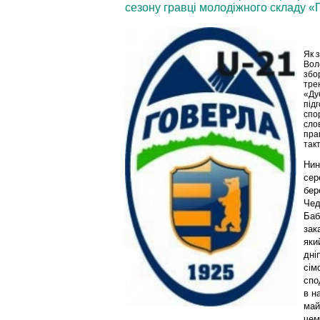
сезону гравці молодіжного складу «
Як 
Вол
збо
тре
«Ду
підг
спо
сло
пра
такт
Нин
сер
бер
Чед
Баб
зак
яки
дні
сім
спо
в н
май
чем