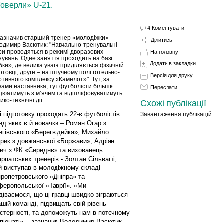
Говерли» U-21.
4 Коментувати
зазначив старший тренер «молодіжки»
Ділитись
одимир Васютик: "Навчально-тренувальні
ри проводяться в режимі дворазових
На головну
нувань. Одне заняття проходить на базі
Додати в закладки
бки», де велика увага приділяється фізичній
отовці, друге – на штучному полі готельно-
Версія для друку
ртивного комплексу «Камелот»". Тут, за
вами наставника, тут футболісти більше
Переслати
цюатимуть з м’ячем та відшліфовуватимуть
ико-технічні дії.
Схожі публікації
і підготовку проходять 22-є футболістів
Завантаження публікацій...
ед яких є й новачки – Роман Огар з
егівського «Берегвідейка», Михайло
рик з довжанської «Боржави», Адріан
ич з ФК «Середнє» та вихованець
арпатських тренерів - Золтан Сільваші,
й виступав в молодіжному складі
пропетровського «Дніпра» та
феропольської «Таврії». «Ми
діваємося, що ці гравці швидко зіграються
ашій команді, підвищать свій рівень
стерності, та допоможуть нам в поточному
піонаті», - зазначив Володимир Васютик.