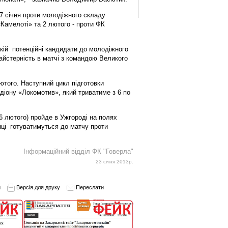
27 січня проти молодіжного складу
«Камелоті» та 2 лютого - проти ФК
якій потенційні кандидати до молодіжного
йстерність в матчі з командою Великого
ютого. Наступний цикл підготовки
діону «Локомотив», який триватиме з 6 по
26 лютого) пройде в Ужгороді на полях
опці готуватимуться до матчу проти
Інформаційний відділ ФК "Говерла"
23 січня 2013р.
и
Версія для друку
Переслати