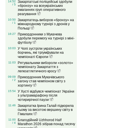
14:52
Закарпатські поліцейські здобули
/ 5
«бронзу» на всеукраїнських
змаганнях груп оперативного
реагування
10:50
Закарпатець виборов «бронзу» на
/ 1
міжнародному турнірі з дронів у
Польщі
16:27
Прикордонники з Мукачева
здобули перемогу на турнірі з міні-
футболу
10:03
У Чопі зустріли українських
борчинь, які тріумфували на
чемпіонаті Європи
11:03
Рятувальники вибороли «золото»
чемпіонату Закарпаття з
легкоатлетичного кросу
09:09
Прикордонник Мукачівського
/ 2
загону став чемпіоном світу з
хортингу
15:54
У Хусті відбувся чемпіонат України
з ультрамарафону після
чотирирічної паузи
11:46
Закарпатка Ірина Галай підкорила
сьому за висотою вершину світу в
Гімалаях
11:00
Благодійний Uzhhorod Half
/ 4
Marathon 2026 зібрав понад тисячу