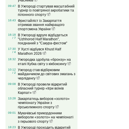
учасників
09:47
В Ужгороді стартував масштабний
турнір із повітряної акробатики та
пілонного спорту
16:43
Фристайліст із Закарпаття
отримав звання найкращого
спортсмена України
16:18
В Ужгороді вдруге відбудеться
/ 7
"Uzhhorod Half Marathon",
поєднаний з "Сакура-фестом"
17:30
У Хусті відбувся Khust Half
/ 4
Marathon 2026
18:32
Ужгородка здобула «бронзу» на
етапі Кубка світу з кікбоксингу
10:12
Ужгород став відбірковим
/ 2
майданчиком до світових змагань з
черліденгу
09:08
В Ужгороді провели відкритий
обласний турнір «Ігри воїнів
Карпат»
13:28
Закарпатець виборов «золото»
чемпіонату України з
гірськолижного спорту
09:01
Мукачівські прикордонники
вибороли «золото» на чемпіонаті
з гирьового спорту
18:23
В Ужгороді проходить відкритий