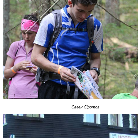
Євген Сіротов