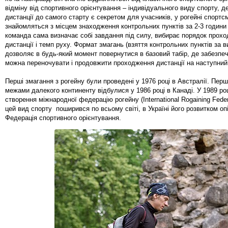
відміну від спортивного орієнтування – індивідуального виду спорту, 
дистанції до самого старту є секретом для учасників, у рогейні спортс
знайомляться з місцем знаходження контрольних пунктів за 2-3 години 
команда сама визначає собі завдання під силу, вибирає порядок прох
дистанції і темп руху. Формат змагань (взяття контрольних пунктів за 
дозволяє в будь-який момент повернутися в базовий табір, де забезпеч
можна переночувати і продовжити проходження дистанції на наступний
Перші змагання з рогейну були проведені у 1976 році в Австралії. Перш
межами далекого континенту відбулися у 1986 році в Канаді. У 1989 роц
створення міжнародної федерацію рогейну (International Rogaining Federa
цей вид спорту поширився по всьому світі, в Україні його розвитком оп
Федерація спортивного орієнтування.