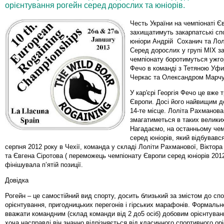
орієнтування рогейн серед дорослих та юніорів.
Честь України на чемпіонаті Є
захищатимуть закарпатські с
юніори Андрій Соханич та Лол
Серед дорослих у групі MIX з
чемпіонату боротимуться ужго
Фечо в команді з Тетяною Уф
Черкас та Олександром Марчу
У кар'єрі Георгія Фечо це вже 
Європи. Досі його найвищим д
14-те місце. Лоліта Рахманова
змагатиметься в таких велики
Нагадаємо, на останньому чемп
серед юніорів, який відбувався
серпня 2012 року в Чехії, команда у складі Лоліти Рахманової, Віктор
та Євгена Сіротова ( переможець чемпіонату Європи серед юніорів 2012
фінішувала п’ятій позиції.
Довідка
Рогейн – це самостійний вид спорту, досить близький за змістом до сп
орієнтування, пригодницьких перегонів і гірських марафонів. Формаль
вважати командним (склад команди від 2 до5 осіб) добовим орієнтуван
хоча насправді він значно відрізняється від класичного спортивного ор