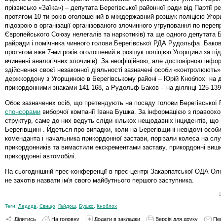
прізвисько «Заїка») – депутата Берегівської районної ради від Партії ре
протягом 10-ти років оголошений в міждержавний розшук поліцією Уго
підозрою в організації організованого злочинного угруповання по перепр
Європейського Союзу нелегалів та наркотиків) та ще одного депутата Б
райради і помічника чинного голови Берегівської РДА Рудольфа Баков
протягом вже 7-ми років оголошений в розшук поліцією Угорщини за пі
вчиненні аналогічних злочинів). За неофіційною, але достовірною інфо
здійснення своєї незаконної діяльності зазначені особи «контролюють»
держкордону з Угорщиною в Берегівському районі – Юрій Кноблох на д
прикордонними знаками 141-168, а Рудольф Баков – на ділянці 125-139
Обоє зазначених осіб, що претендують на посаду голови Берегівської
спонсорами
виборчої компанії Івана Бушка. За інформацією з правоох
структур, саме до них ведуть сліди кількох нещодавніх інцидентів, що
Берегівщині . Йдеться про випадки, коли на Берегівщині невідомі особ
коменданта і начальника прикордонної застави, порізали колеса на с
прикордонників та вимастили екскрементами заставу, прикордонні вишк
прикордонні автомобілі.
На сьогоднішній прес-конференції в прес-центрі Закарпатської ОДА О
не захотів назвати ім'я свого майбутнього першого заступника.
Теги:
Ледида
,
Свищо
,
Гайдош
,
Бушко
,
Кноблох
Ділитись
На головну
Додати в закладки
Версія для друку
Пе