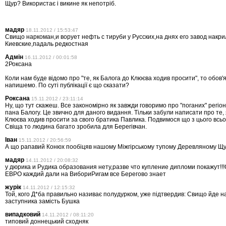
Щур? Використає і викине як непотріб.
мадяр
18.11.2012 / 15:53:47
Свищо наркоман,и ворует нефть с тируби у Русских,на днях его завод накри
Киевские,падаль редкостная
Адмін
16.11.2012 / 00:01:58
2Роксана
Коли нам буде відомо про "те, як Балога до Клюєва ходив просити", то обов'
напишемо. По суті публікації є що сказати?
Роксана
15.11.2012 / 23:11:14
Ну, що тут скажеш. Все закономірно як завжди говоримо про "поганих" регіон
пана Балогу. Це звично для даного видання. Тільки забули написати про те, 
Клюєва ходив просити за свого братика Павлика. Подвимося що з цього всьо
Свіща то людина багато зробила для Берегівчан.
Іван
15.11.2012 / 20:56:59
А що рапавий Конюх пообіцяв нашому Міжгірському тупому Деревляному Щ
мадяр
14.11.2012 / 20:08:32
у дюрика и Рудика образования нету,разве что купление дипломи покажут!!!
ЕВРО каждий дали на ВибориРигам все Берегово знает
журік
14.11.2012 / 12:15:32
Той, кого Д*ба правильно називає полудурком, уже підтвердив: Свищо йде 
заступника замість Бушка
випадковий
14.11.2012 / 08:11:20
типовий доннецький сходняк