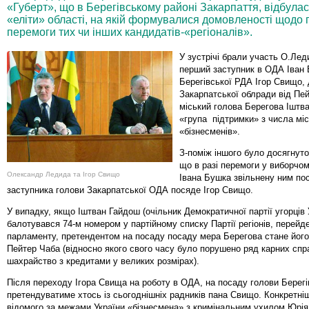
«Губерт», що в Берегівському районі Закарпаття, відбулас
«еліти» області, на якій формувалися домовленості щодо 
перемоги тих чи інших кандидатів-«регіоналів».
У зустрічі брали участь О.Лед
перший заступник в ОДА Іван 
Берегівської РДА Ігор Свищо,
Закарпатської облради від Пе
міський голова Берегова Іштв
«група підтримки» з числа мі
«бізнесменів».
З-поміж іншого було досягнут
що в разі перемоги у виборчо
Олександр Ледида та Ігор Свищо
Івана Бушка звільнену ним по
заступника голови Закарпатської ОДА посяде Ігор Свищо.
У випадку, якщо Іштван Гайдош (очільник Демократичної партії угорців 
балотувався 74-м номером у партійному списку Партії регіонів, перейд
парламенту, претендентом на посаду посаду мера Берегова стане його
Пейтер Чаба (відносно якого свого часу було порушено ряд карних спр
шахрайство з кредитами у великих розмірах).
Після переходу Ігора Свища на роботу в ОДА, на посаду голови Берег
претендуватиме хтось із сьогоднішніх радників пана Свищо. Конкретні
відомого за межами України «бізнесмена» з кримінальним ухилом Юрія