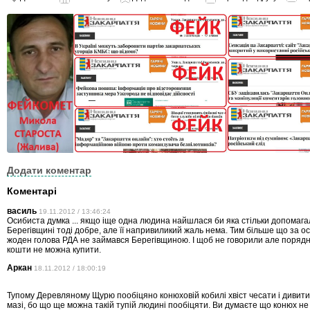
Додати коментар
Коментарі
василь
19.11.2012 / 13:46:24
Осибиста думка ... якщо іще одна людина найшлася би яка стільки допомаг
Берегівщині тоді добре, але її напривиликий жаль нема. Тим більше що за ост
жоден голова РДА не займався Берегівщиною. І щоб не говорили але порядн
кошти не можна купити.
Аркан
18.11.2012 / 18:00:19
Тупому Деревляному Щурю пообіцяно конюховій кобилі хвіст чесати і дивити 
мазі, бо що ще можна такій тупій людині пообіцяти. Ви думаєте що конюх не