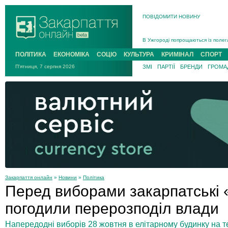
ПОВІДОМИТИ НОВИНУ
Інструктора районного ТЦК на Зак
В Ужгороді попрощаються із полег
В Ужгороді 5 серпня попрощаються
ПОЛІТИКА
ЕКОНОМІКА
СОЦІО
КУЛЬТУРА
КРИМІНАЛ
СПОРТ
Підтвердили загибель захисника і
П'ятниця, 7 серпня 2026
ЗМІ
ПАРТІЇ
БРЕНДИ
ГРОМАД
На війні з рф поліг військовий з 
На Хустщині внаслідок ДТП за уча
Інструктора районного ТЦК на Зак
Закарпаття онлайн
»
Новини
»
Політика
Перед виборами закарпатські 
погодили перерозподіл влади
Напередодні виборів 28 жовтня в елітарному будинку на т