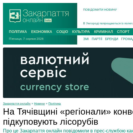
ПОВІДОМИТИ НОВИНУ
Інструктора районного ТЦК на Зак
В Ужгороді попрощаються із полег
В Ужгороді 5 серпня попрощаються
ПОЛІТИКА
ЕКОНОМІКА
СОЦІО
КУЛЬТУРА
КРИМІНАЛ
СПОРТ
Підтвердили загибель захисника і
П'ятниця, 7 серпня 2026
ЗМІ
ПАРТІЇ
БРЕНДИ
ГРОМАД
На війні з рф поліг військовий з 
На Хустщині внаслідок ДТП за уча
Інструктора районного ТЦК на Зак
Закарпаття онлайн
»
Новини
»
Політика
На Тячівщині «регіонали» кон
підкуповують лісорубів
Про це Закарпаття онлайн повідомили в прес-службою ка