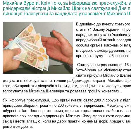
Михайла Вурсти. Крім того, за інформацією прес-служби, в.
райдержадміністрації Михайло Цірик на святкуванні Дня пр
виборців голосувати за кандидата у парламент Михайла 
Відповідно до пункту третього
статті 74 Закону України «Про
народних депутатів України» у
передвиборній агітації посадо
особам органів виконавчої вла
місцевого самоврядування, п
органів та суду – заборонена.
Святкування розпочалося 16 
Усть-Чорна на місцевому стаді
свято прибули Михайло Шелев
депутати в 72 окрузі та в. о. голови райдержадміністрації Михайло Цір
того, аби привітати лісорубів з їхнім днем, пан Цірик закликав усіх прис
голосувати за Михайла Шелевера та роздавав гроші у конвертах.
Як інформує прес-служба, щоб організувати свято для лісорубів у під
примусово збирали гроші – по 200 гривень з підприємця. Мешканці смт
обурені: «Пан Шелевер оголосив, що свято організовано за його власні
присвоїв собі заслуги підприємців. Між тим, йому мало б бути соромно
захід і вести агітацію, коли на дворі практично немає доріг. Краще б з
ремонтом доріг».