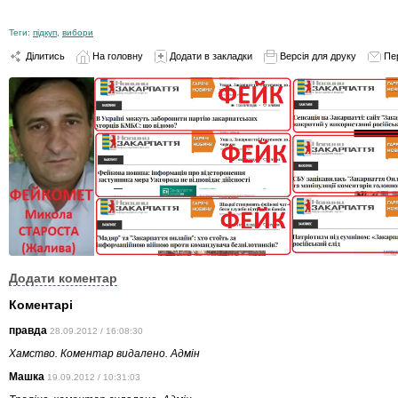
Теги:
підкуп
,
вибори
Ділитись
На головну
Додати в закладки
Версія для друку
Пе
Додати коментар
Коментарі
правда
28.09.2012 / 16:08:30
Хамство. Коментар видалено. Адмін
Машка
19.09.2012 / 10:31:03