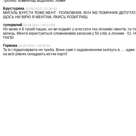
Тролінг. коментар ви
далено.
Адмін
Брустуряка
18.09.2012 / 21:36:42
МИГАЛЬ ВУРСТА ТОЖЕ МЕНТ - ПОЛКОВНИК. ВУН ЖЕ ПОМІЧНИК ДЕПУТАТ
ЩОСЬ НИ ВІРЮ Я МЕНТАМ, ЯКИСЬ РОЗИГРИШ.
тупорилий
18.09.2012 / 20:17:53
Но може я й тупий пацан, но ви подивіт у атестати тих лісників і ментів. та т
капець. Менти користуються словниковим запасом у 50 слів, а лісники - 51. Н
ПАПИ
Горянка
18.09.2012 / 18:50:23
Та їх і підкуповувати не треба. Вони самі з задоволенням залізуть в ..... адже
на всіх рівнях складають кістяк партії