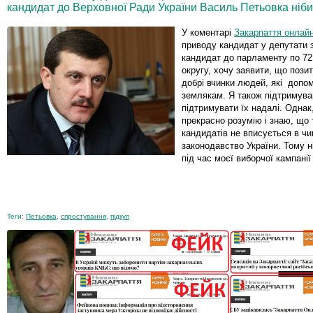
кандидат до Верховної Ради України Василь Петьовка ніби
У коментарі
Закарпаття онлай
приводу кандидат у депутати з
кандидат до парламенту по 7
округу, хочу заявити, що поз
добрі вчинки людей, які доп
землякам. Я також підтримува
підтримувати їх надалі. Однак,
прекрасно розумію і знаю, що 
кандидатів не вписується в чи
законодавство України. Тому ні
під час моєї виборчої кампанії
Теги:
Петьовка
,
спростування
,
підкуп