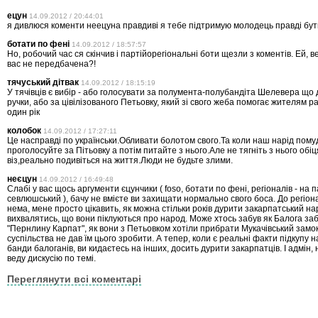
ецун
14.09.2012 / 20:44:01
я дивлюся коменти неецуна правдиві я тебе підтримую молодець правді бут
ботати по фені
14.09.2012 / 18:57:57
Но, робочий час ся скінчив і партійорегіональні боти щезли з коментів. Ей, ве
вас не передбачена?!
тячуський дітвак
14.09.2012 / 18:15:19
У тячівців є вибір - або голосувати за полумента-полубандіта Шелевера що 
ручки, або за цівілізованого Петьовку, який зі свого жеба помогає жителям 
один рік
колобок
14.09.2012 / 17:27:11
Це насправді по українськи.Обливати болотом свого.Та коли наш нарід пому
проголосуйте за Пітьовку а потім питайте з нього.Але не тягніть з нього обі
віз,реально подивіться на життя.Люди не будьте злими.
неєцун
14.09.2012 / 16:49:48
Слабі у вас щось аргументи єцунчики ( foso, ботати по фені, регіоналів - на п
севлюшський ), бачу не вмієте ви захищати нормально свого боса. До регіона
нема, мене просто цікавить, як можна стільки років дурити закарпатський на
вихвалятись, що вони піклуються про народ. Може хтось забув як Балога заб
"Пернлину Карпат", як вони з Петьовком хотіли прибрати Мукачівський замок
суспільства не дав їм цього зробити. А тепер, коли є реальні факти підкупу 
банди балоганів, ви кидаєтесь на інших, досить дурити закарпатців. І адмін, 
веду дискусію по темі.
Переглянути всі коментарі