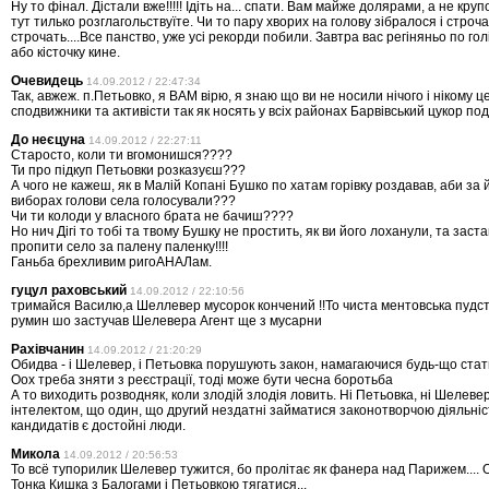
Ну то фінал. Дістали вже!!!!! Ідіть на... спати. Вам майже долярами, а не кру
тут тилько розглагольствуїте. Чи то пару хворих на голову зібралося і строча
строчать....Все панство, уже усі рекорди побили. Завтра вас регіняньо по гол
або кісточку кине.
Очевидець
14.09.2012 / 22:47:34
Так, авжеж. п.Петьовко, я ВАМ вірю, я знаю що ви не носили нічого і нікому 
сподвижники та активісти так як носять у всіх районах Барвівський цукор по
До неєцуна
14.09.2012 / 22:27:11
Старосто, коли ти вгомонишся????
Ти про підкуп Петьовки розказуєш???
А чого не кажеш, як в Малій Копані Бушко по хатам горівку роздавав, аби за 
виборах голови села голосували???
Чи ти колоди у власного брата не бачиш????
Но нич Дігі то тобі та твому Бушку не простить, як ви його лоханули, та зас
пропити село за палену паленку!!!!
Ганьба брехливим ригоАНАЛам.
гуцул раховський
14.09.2012 / 22:10:56
тримайся Василю,а Шеллевер мусорок кончений !!То чиста ментовська пудс
румин шо застучав Шелевера Агент ще з мусарни
Рахівчанин
14.09.2012 / 21:20:29
Обидва - і Шелевер, і Петьовка порушують закон, намагаючися будь-що ста
Оох треба зняти з реєстрації, тоді може бути чесна боротьба
А то виходить розводняк, коли злодій злодія ловить. Ні Петьовка, ні Шелеве
інтелектом, що один, що другий нездатні займатися законотворчою діяльніс
кандидатів є достойні люди.
Микола
14.09.2012 / 20:56:53
То всё тупорилик Шелевер тужится, бо пролітає як фанера над Парижем.... От
Тонка Кишка з Балогами і Петьовкою тягатися...