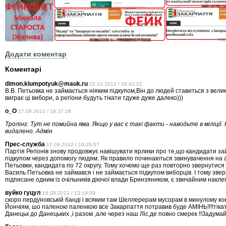
Додати коментар
Коментарі
dimon.klumpotyuk@mauk.ru
22.10.2012 / 16:42:22
В.В. Петьовка не займається ніяким підкупом,Він до людей ставиться з вели
виграє ці вибори, а регіони будуть тікати тдуже дуже далеко)))
о_О
17.09.2012 / 19:37:28
Тролінг. Тут не помийна яма. Якщо у вас є такі факти - наводьте в міліції
видалено. Адмін
Прес-служба
17.09.2012 / 16:26:57
Партія Регіонів знову продовжує навішувати ярлики про те,що кандидати з
підкупом через допомогу людям. Як правило починаються звинувачення на 
Петьовки, кандидата по 72 округу. Тому хочемо ще раз повторно звернутися
Василь Петьовка не займався і не займається підкупом виборців. І тому зв
підписане одним із очільників діючої влади Бринзяником, є звичайним накле
вуйко гуцул
16.09.2012 / 13:19:09
скоро пердуновській банді і всяким там Шеллерерам мусорам в минулому к
Йончіям, шо паленою паленкою все Закарпаття потравив буде АМІНЬ!!!!тікат
Данецьк до Данецьких ,і разом ,але через наш Ліс,де повно смерек !!Задумайтесь