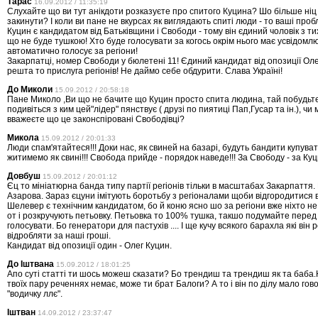
Тарас
16.09.2012 / 11:35:19
Слухайте що ви тут анікдоти розказуєте про спитого Куцина? Шо більше ніц
закинути? І коли ви пане не вкурсах як виглядають спиті люди - то ваші проб
Куцин є кандидатом від Батьківщини і Свободи - тому він єдиний чоловік з ти
що не буде тушкою! Хто буде голосувати за когось окрім нього має усвідомл
автоматично голосує за регіони!
Закарпатці, номер Свободи у бюлетені 11! Єдиний кандидат від опозиції Оле
решта то прислуга регіонів! Не даймо себе обдурити. Слава Україні!
До Миколи
15.09.2012 / 20:58:18
Пане Миколо ,Ви що не бачите що Куцин просто спита людина, тай побудьте
подивіться з ким цей"лідер" пянствує ( друзі по пиятиці Пап,Гусар та ін.), чи
вважеєте що це законспіровані Свободівці?
Микола
15.09.2012 / 20:01:33
Люди спам'ятайтеся!!! Доки нас, як свиней на базарі, будуть бандити купувати
житимемо як свині!!! Свобода прийде - порядок наведе!!! За Свободу - за Куц
Довбуш
15.09.2012 / 20:01:12
Єц то мініатюрна банда типу партії регіонів тільки в масштабах Закарпаття. 
Азарова. Зараз єцуни імітують боротьбу з регіоналами щоби відгородитися в
Шелевер є технічним кандидатом, бо й коню ясно шо за регіони вже ніхто не
от і розкручують петьовку. Петьовка то 100% тушка, такшо подумайте перед 
голосувати. Бо генератори для пастухів .... І ще кучу всякого барахла які він 
відробляти за наші гроші.
Кандидат від опозиції один - Олег Куцин.
До Іштвана
15.09.2012 / 18:01:25
Апо суті статті ти шось можеш сказати? Бо трендиш та трендиш як та баба.Н
твоїх пару реченнях немає, може ти брат Балоги? А то і він по ділу мало гов
"водичку ллє".
Іштван
14.09.2012 / 23:37:47